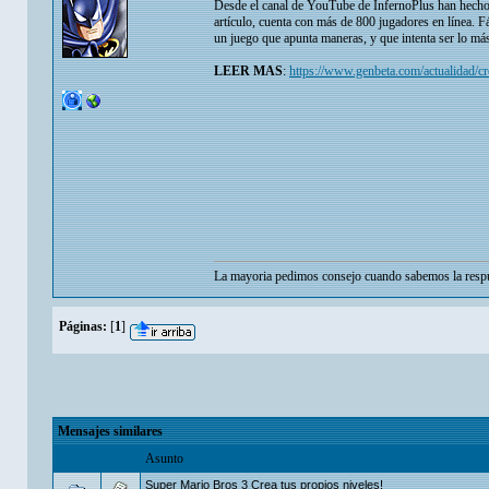
Desde el canal de YouTube de InfernoPlus han hecho 
artículo, cuenta con más de 800 jugadores en línea. Fá
un juego que apunta maneras, y que intenta ser lo más 
LEER MAS
:
https://www.genbeta.com/actualidad/cr
La mayoria pedimos consejo cuando sabemos la respu
Páginas:
[
1
]
Mensajes similares
Asunto
Super Mario Bros 3 Crea tus propios niveles!