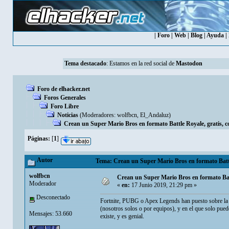
|
Foro
|
Web
|
Blog
|
Ayuda
|
Tema destacado
: Estamos en la red social de
Mastodon
Foro de elhacker.net
Foros Generales
Foro Libre
Noticias
(Moderadores:
wolfbcn
,
El_Andaluz
)
Crean un Super Mario Bros en formato Battle Royale, gratis, co
Páginas:
[
1
]
Autor
Tema: Crean un Super Mario Bros en formato Battle 
wolfbcn
Crean un Super Mario Bros en formato Battl
Moderador
«
en:
17 Junio 2019, 21:29 pm »
Desconectado
Fortnite, PUBG o Apex Legends han puesto sobre la m
(nosotros solos o por equipos), y en el que solo pu
Mensajes: 53.660
existe, y es genial.