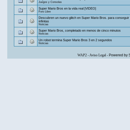
Juegos y Consolas
Super Mario Bros en la vida real [VIDEO]
Foro Libre
Descubren un nuevo glitch en Super Mario Bros. para conseguir
infinitas
Noticias
Super Mario Bros, completado en menos de cinco minutos
Noticias
Un robot termina Super Mario Bros 3 en 2 segundos
Noticias
WAP2
-
Aviso Legal
-
Powered by 