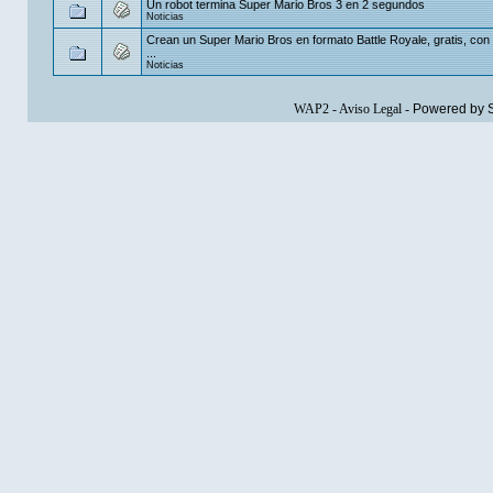
Un robot termina Super Mario Bros 3 en 2 segundos
Noticias
Crean un Super Mario Bros en formato Battle Royale, gratis, con 
...
Noticias
WAP2
-
Aviso Legal
-
Powered by 