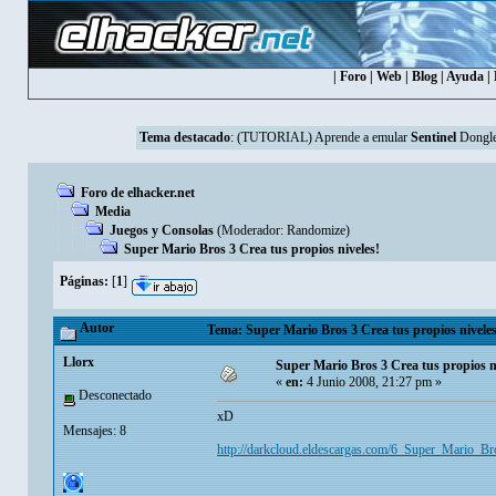
|
Foro
|
Web
|
Blog
|
Ayuda
|
Tema destacado
:
(TUTORIAL) Aprende a emular
Sentinel
Dongle
Foro de elhacker.net
Media
Juegos y Consolas
(Moderador:
Randomize
)
Super Mario Bros 3 Crea tus propios niveles!
Páginas:
[
1
]
Autor
Tema: Super Mario Bros 3 Crea tus propios niveles
Llorx
Super Mario Bros 3 Crea tus propios n
«
en:
4 Junio 2008, 21:27 pm »
Desconectado
xD
Mensajes: 8
http://darkcloud.eldescargas.com/6_Super_Mario_B