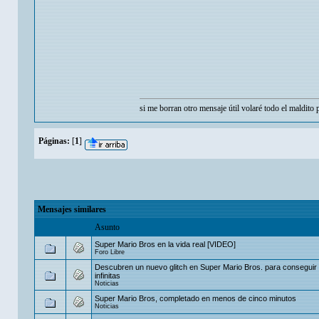
si me borran otro mensaje útil volaré todo el maldito
Páginas:
[
1
]
Mensajes similares
Asunto
Super Mario Bros en la vida real [VIDEO]
Foro Libre
Descubren un nuevo glitch en Super Mario Bros. para conseguir
infinitas
Noticias
Super Mario Bros, completado en menos de cinco minutos
Noticias