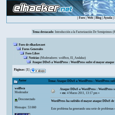
|
Foro
|
Web
|
Blog
|
Ayuda
|
Tema destacado
:
Introducción a la Factorización De Semiprimos 
Foro de elhacker.net
Foros Generales
Foro Libre
Noticias
(Moderadores:
wolfbcn
,
El_Andaluz
)
Ataque DDoS a WordPress : WordPress sufre el mayor ataqu
Páginas:
[
1
]
Autor
Tema: Ataque DDoS a WordPress : WordPress sufr
wolfbcn
Ataque DDoS a WordPress : WordPress s
Moderador
«
en:
4 Marzo 2011, 13:17 pm »
Desconectado
WordPress ha sufrido el mayor ataque DDoS de s
Mensajes: 53.660
Este problema ha generando una serie de problemas en 