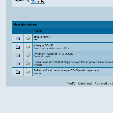
Páginas:
[
1
]
Mensajes similares
Asunto
ataque ddos ?
PHP
¿Ataque DDoS?
Sugerencias y dudas sobre el Foro
Ayuda en Ataque HTTPS DDOS
Desarrollo Web
Utilizan más de 100.000 blogs de WordPress para realizar un a
Noticias
GitHub sufre el mayor ataque DDoS jamás registrado
Noticias
WAP2
-
Aviso Legal
-
Powered by 