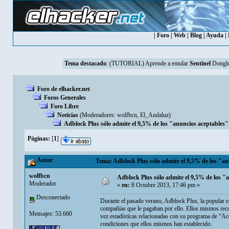
|
Foro
|
Web
|
Blog
|
Ayuda
|
Tema destacado
:
(TUTORIAL) Aprende a emular
Sentinel
Dongle
Foro de elhacker.net
Foros Generales
Foro Libre
Noticias
(Moderadores:
wolfbcn
,
El_Andaluz
)
Adblock Plus sólo admite el 9,5% de los "anuncios aceptables" q
Páginas:
[
1
]
Autor
Tema: Adblock Plus sólo admite el 9,5% de los "anun
wolfbcn
Adblock Plus sólo admite el 9,5% de los "an
Moderador
«
en:
8 Octubre 2013, 17:46 pm »
Desconectado
Durante el pasado verano, Adblock Plus, la popular e
compañías que le pagaban por ello. Ellos mismos rec
Mensajes: 53.660
vez estadísticas relacionadas con su programa de “Ac
condiciones que ellos mismos han establecido.