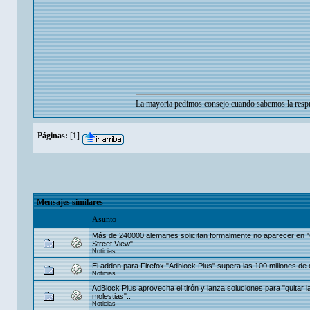
La mayoria pedimos consejo cuando sabemos la respu
Páginas:
[
1
]
Mensajes similares
Asunto
Más de 240000 alemanes solicitan formalmente no aparecer en 
Street View"
Noticias
El addon para Firefox "Adblock Plus" supera las 100 millones de
Noticias
AdBlock Plus aprovecha el tirón y lanza soluciones para "quitar l
molestias"..
Noticias