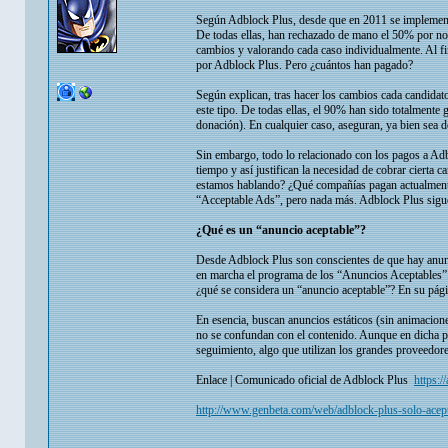
Según Adblock Plus, desde que en 2011 se implementó e
De todas ellas, han rechazado de mano el 50% por no 
cambios y valorando cada caso individualmente. Al f
por Adblock Plus. Pero ¿cuántos han pagado?
Según explican, tras hacer los cambios cada candidato
este tipo. De todas ellas, el 90% han sido totalmente 
donación). En cualquier caso, aseguran, ya bien sea d
Sin embargo, todo lo relacionado con los pagos a Adbl
tiempo y así justifican la necesidad de cobrar cierta
estamos hablando? ¿Qué compañías pagan actualmente? 
“Acceptable Ads”, pero nada más. Adblock Plus sigue
¿Qué es un “anuncio aceptable”?
Desde Adblock Plus son conscientes de que hay anunc
en marcha el programa de los “Anuncios Aceptables”. 
¿qué se considera un “anuncio aceptable”? En su pági
En esencia, buscan anuncios estáticos (sin animacio
no se confundan con el contenido. Aunque en dicha p
seguimiento, algo que utilizan los grandes proveedore
Enlace | Comunicado oficial de Adblock Plus
https:
http://www.genbeta.com/web/adblock-plus-solo-acepta