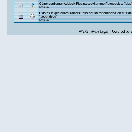
Cómo configurar Adblock Plus para evitar que Facebook te "siga
Noticias
Esto es lo que cobra Adblock Plus por meter anuncios en su lista
"aceptables"
Noticias
WAP2
-
Aviso Legal
-
Powered by 