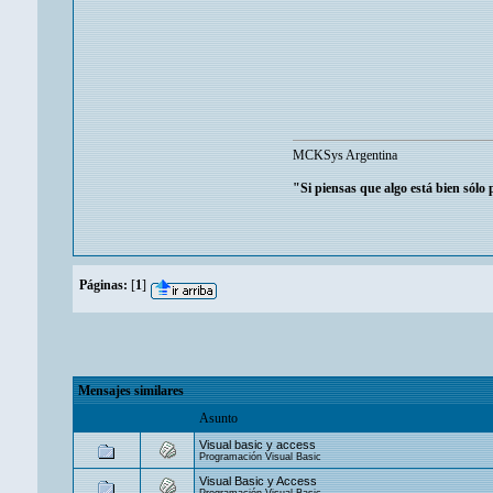
MCKSys Argentina
"Si piensas que algo está bien sólo
Páginas:
[
1
]
Mensajes similares
Asunto
Visual basic y access
Programación Visual Basic
Visual Basic y Access
Programación Visual Basic