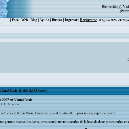
Bienvenido(a),
Visi
¿Perdi
|
Foro
|
Web
|
Blog
|
Ayuda
|
Buscar
|
Ingresar
|
Registrarse
|
8 Agosto 2026, 20:39 
0
Visual Basic (Leído 3,135 veces)
s 2007 en Visual Basic
3, 11:46 am »
t a Access 2007 en Visual Basic con Visual Studio 2013, peor no soy capaz de hacerlo.
e permite insertar los datos, pero cuando intento sacarlos de la base de datos y mostrarlos en c