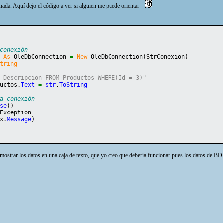
ada. Aquí dejo el código a ver si alguien me puede orientar
 conexión
n 
As
 OleDbConnection 
=
New
 OleDbConnection
(
StrConexion
)
String
T Descripcion FROM Productos WHERE(Id = 3)"
ductos.
Text
=
str
.
ToString
la conexión
ose
(
)
 Exception
ex.
Message
)
mostrar los datos en una caja de texto, que yo creo que debería funcionar pues los datos de BD