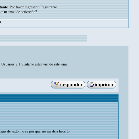
tante
. Por favor
Ingresar
o
Registrarse
ste tu
email de activación?
.
pm
 Usuarios y 1 Visitante están viendo este tema.
ajas de texto, no sé por qué, no me deja hacerlo.