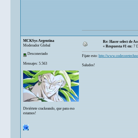
MCKSys Argentina
Re: Hacer select de Ac
Moderador Global
«
Respuesta #1 en:
7 D
Desconectado
Fijate esto:
http://www.codecoretechn
Mensajes: 5.563
Saludos!
Diviértete crackeando, que para eso
estamos!