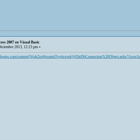
cess 2007 en Visual Basic
iciembre 2013, 12:23 pm »
ologies.com/content/(S(pk2ivt4jxontqf2yojixvqsk))/OleDbConnection%20Object.ashx?Aspx