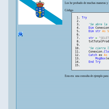
Los he probado de muchas maneras y n
Código
Try
'Se abre la
Dim
 Conexio
Dim
str
As
str
=
"SELE
    txtTotalPro
'Se cierra 
    Conexion.
Cl
Catch
 ex 
As
MsgBox
(
End
Try
Esta era una consulta de ejemplo para 