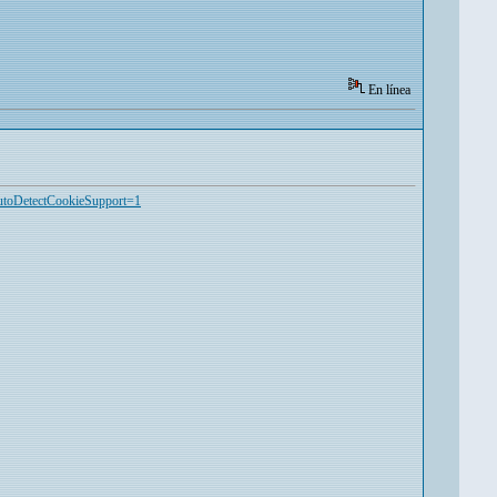
En línea
AutoDetectCookieSupport=1