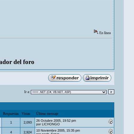
En línea
ador del foro
Ir a:
Respuestas
Vistas
Último mensaje
26 Octubre 2005, 19:52 pm
1
2,093
por
LICHONGO
10 Noviembre 2005, 15:35 pm
4
2,924
por
noob_Setup