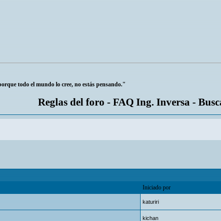
 porque todo el mundo lo cree, no estás pensando."
Reglas del foro
-
FAQ Ing. Inversa
-
Busc
Iniciado por
katuriri
kichan