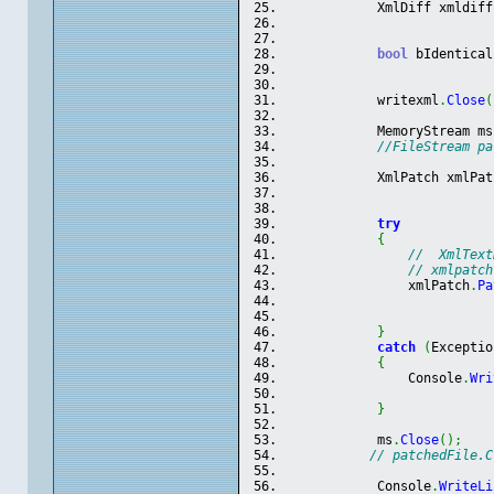
            XmlDiff xmldiff
                           
                           
bool
 bIdentical
            writexml
.
Close
(
            MemoryStream ms
//FileStream pa
            XmlPatch xmlPat
try
{
//  XmlText
// xmlpatch
                xmlPatch
.
Pa
}
catch
(
Exceptio
{
                Console
.
Wri
}
            ms
.
Close
(
)
;
// patchedFile.C
            Console
.
WriteLi