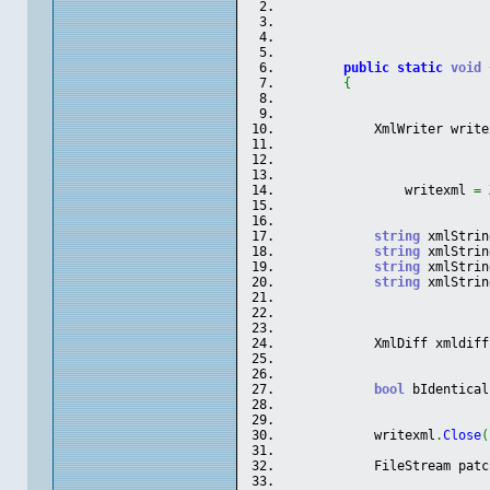
public
static
void
 
{
            XmlWriter write
                writexml 
=
 
string
 xmlStrin
string
 xmlStrin
string
 xmlStrin
string
 xmlStrin
            XmlDiff xmldiff
                           
                           
bool
 bIdentical
            writexml
.
Close
(
            FileStream patc