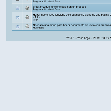
Programación Visual Basic
programa que funcione solo con un proceso
Programación Visual Basic
Hacer que enlace funcione solo cuando se viene de una pagina e
«
1
2
»
PHP
Necesito una mano para hacer documento de texto con archivos
Multimedia
WAP2
-
Aviso Legal
-
Powered by 