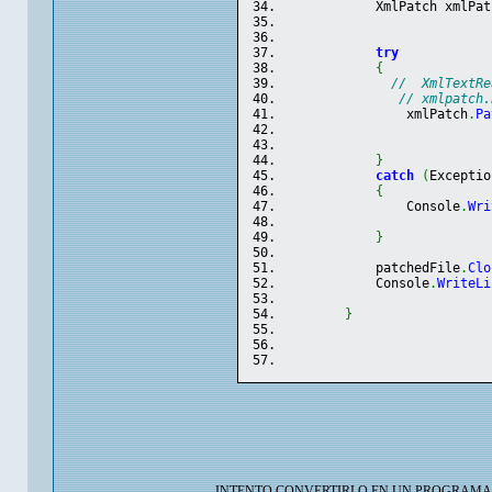
            XmlPatch xmlPat
try
{
//  XmlTextRe
// xmlpatch.
                xmlPatch
.
Pa
}
catch
(
Exceptio
{
                Console
.
Wri
}
            patchedFile
.
Clo
            Console
.
WriteLi
}
INTENTO CONVERTIRLO EN UN PROGRAMA QUE FU