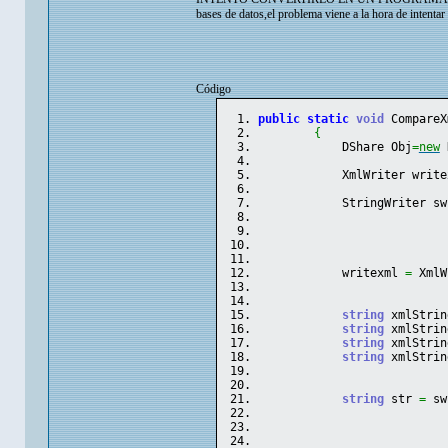
bases de datos,el problema viene a la hora de intentar
Código
public
static
void
 CompareX
{
            DShare Obj
=
new
 
            XmlWriter write
            StringWriter sw
            writexml 
=
 XmlW
string
 xmlStrin
string
 xmlStrin
string
 xmlStrin
string
 xmlStrin
string
 str 
=
 sw