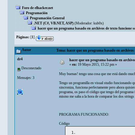
Foro de elhacker.net
Programación
Programación General
.NET (C#, VB.NET, ASP)
(Moderador:
kub0x
)
hacer que un programa basado en archivos de texto funcione so
Páginas:
[
1
]
Autor
Tema: hacer que un programa basado en archivos de
dr4
hacer que un programa basado en archivos 
«
en:
19 Mayo 2015, 15:22 pm »
Desconectado
Muy buenas! tengo una cosa que me está dando much
Mensajes: 3
Tengo un programilla en visual studio funcionando qu
sincroniza, funciona perfectamente pero ahora quisier
programa, os paso el código que tengo del programa 
mismo me salta a la hora de comparar los dos strings
PROGRAMA FUNCIONANDO:
Código