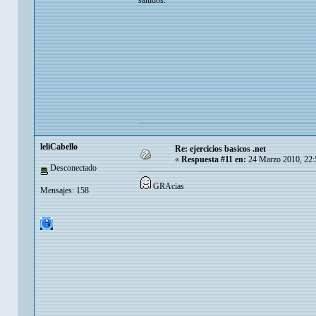
saludos.
leliCabello
Re: ejercicios basicos .net
«
Respuesta #11 en:
24 Marzo 2010, 22:
Desconectado
GRAcias
Mensajes: 158