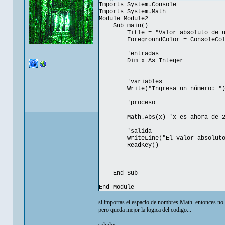
Imports System.Console
Imports System.Math
Module Module2
Sub main()
Title = "Valor absoluto de un
ForegroundColor = ConsoleColo
'entradas
Dim x As Integer
'variables
Write("Ingresa un número: ") :
'proceso
Math.Abs(x) 'x es ahora de 
'salida
WriteLine("El valor absoluto es
ReadKey()
End Sub
End Module
si importas el espacio de nombres Math..entonces no 
pero queda mejor la logica del codigo...