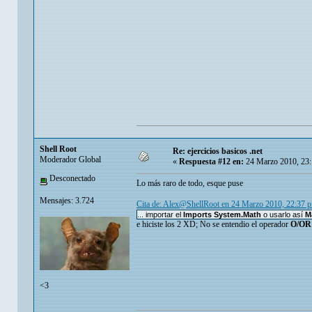
Shell Root
Re: ejercicios basicos .net
Moderador Global
«
Respuesta #12 en:
24 Marzo 2010, 23:
Desconectado
Lo más raro de todo, esque puse
Mensajes: 3.724
Cita de: Alex@ShellRoot en 24 Marzo 2010, 22:37 
... importar el
Imports System.Math
o usarlo así
M
e hiciste los 2 XD; No se entendio el operador
O/OR
<3