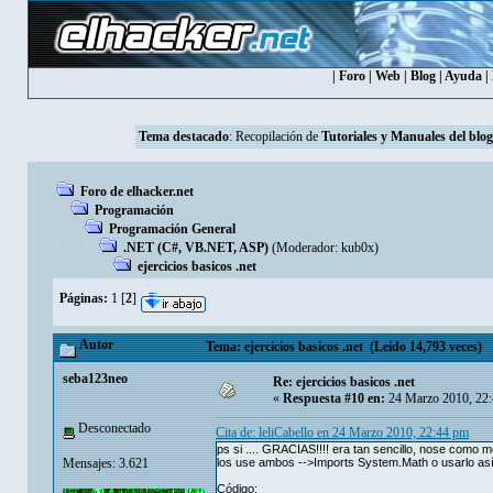
|
Foro
|
Web
|
Blog
|
Ayuda
|
Tema destacado
: Recopilación de
Tutoriales y Manuales del blog
Foro de elhacker.net
Programación
Programación General
.NET (C#, VB.NET, ASP)
(Moderador:
kub0x
)
ejercicios basicos .net
Páginas:
1
[
2
]
Autor
Tema: ejercicios basicos .net (Leído 14,793 veces)
seba123neo
Re: ejercicios basicos .net
«
Respuesta #10 en:
24 Marzo 2010, 22:
Desconectado
Cita de: leliCabello en 24 Marzo 2010, 22:44 pm
ps si .... GRACIAS!!!! era tan sencillo, nose como m
Mensajes: 3.621
los use ambos -->Imports System.Math o usarlo as
Código: