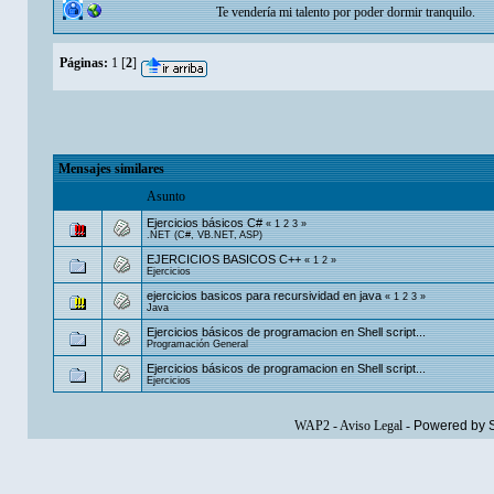
Te vendería mi talento por poder dormir tranquilo.
Páginas:
1
[
2
]
Mensajes similares
Asunto
Ejercicios básicos C#
«
1
2
3
»
.NET (C#, VB.NET, ASP)
EJERCICIOS BASICOS C++
«
1
2
»
Ejercicios
ejercicios basicos para recursividad en java
«
1
2
3
»
Java
Ejercicios básicos de programacion en Shell script...
Programación General
Ejercicios básicos de programacion en Shell script...
Ejercicios
WAP2
-
Aviso Legal
-
Powered by 