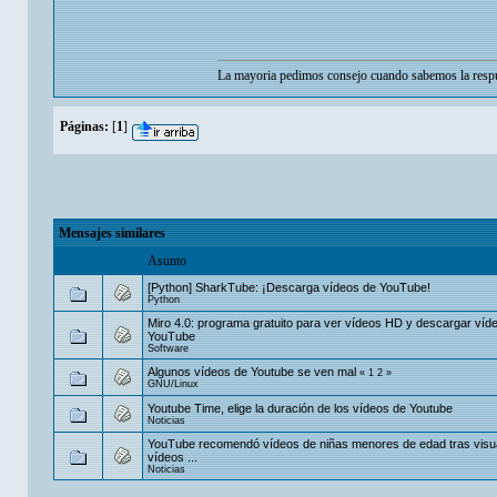
La mayoria pedimos consejo cuando sabemos la respu
Páginas:
[
1
]
Mensajes similares
Asunto
[Python] SharkTube: ¡Descarga vídeos de YouTube!
Python
Miro 4.0: programa gratuito para ver vídeos HD y descargar víd
YouTube
Software
Algunos vídeos de Youtube se ven mal
«
1
2
»
GNU/Linux
Youtube Time, elige la duración de los vídeos de Youtube
Noticias
YouTube recomendó vídeos de niñas menores de edad tras visua
vídeos ...
Noticias