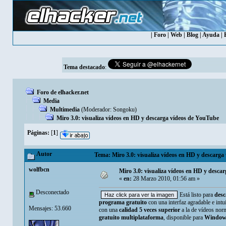
|
Foro
|
Web
|
Blog
|
Ayuda
|
Tema destacado
:
Foro de elhacker.net
Media
Multimedia
(Moderador:
Songoku
)
Miro 3.0: visualiza vídeos en HD y descarga vídeos de YouTube
Páginas:
[
1
]
Autor
Tema: Miro 3.0: visualiza vídeos en HD y descarga
wolfbcn
Miro 3.0: visualiza vídeos en HD y desca
«
en:
28 Marzo 2010, 01:56 am »
Desconectado
Está listo para
desc
programa gratuito
con una interfaz agradable e intu
Mensajes: 53.660
con una
calidad 5 veces superior
a la de vídeos nor
gratuito multiplataforma
, disponible para
Windows