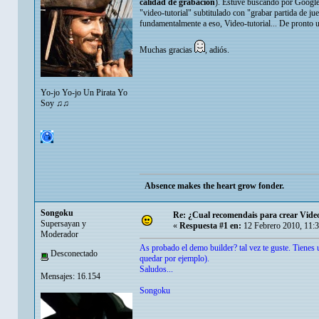
calidad de grabación
). Estuve buscando por Google,
"video-tutorial" subtitulado con "grabar partida de ju
fundamentalmente a eso, Video-tutorial... De pronto 
Muchas gracias
, adiós.
Yo-jo Yo-jo Un Pirata Yo
Soy ♫♫
Absence makes the heart grow fonder.
Songoku
Re: ¿Cual recomendais para crear Video
Supersayan y
«
Respuesta #1 en:
12 Febrero 2010, 11:
Moderador
As probado el demo builder? tal vez te guste. Tienes
Desconectado
quedar por ejemplo).
Saludos...
Mensajes: 16.154
Songoku