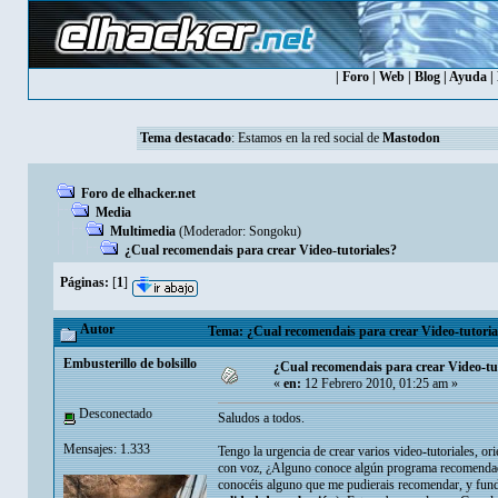
|
Foro
|
Web
|
Blog
|
Ayuda
|
Tema destacado
: Estamos en la red social de
Mastodon
Foro de elhacker.net
Media
Multimedia
(Moderador:
Songoku
)
¿Cual recomendais para crear Video-tutoriales?
Páginas:
[
1
]
Autor
Tema: ¿Cual recomendais para crear Video-tutorial
Embusterillo de bolsillo
¿Cual recomendais para crear Video-tu
«
en:
12 Febrero 2010, 01:25 am »
Desconectado
Saludos a todos.
Mensajes: 1.333
Tengo la urgencia de crear varios video-tutoriales, or
con voz, ¿Alguno conoce algún programa recomendado
conocéis alguno que me pudierais recomendar, y funda