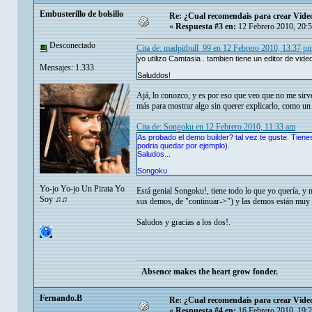
Embusterillo de bolsillo
Re: ¿Cual recomendais para crear Video
«
Respuesta #3 en:
12 Febrero 2010, 20:
Desconectado
Cita de: madpitbull_99 en 12 Febrero 2010, 13:37 p
yo utilizo Camtasia . tambien tiene un editor de vide
Mensajes: 1.333
Saluddos!
Ajá, lo conozco, y es por eso que veo que no me sirve
más para mostrar algo sin querer explicarlo, como un 
Cita de: Songoku en 12 Febrero 2010, 11:33 am
As probado el demo builder? tal vez te guste. Tien
podria quedar por ejemplo).
Saludos...
Songoku
Yo-jo Yo-jo Un Pirata Yo
Está genial Songoku!, tiene todo lo que yo quería, y 
Soy ♫♫
sus demos, de "continuar->") y las demos están muy bu
Saludos y gracias a los dos!.
Absence makes the heart grow fonder.
Fernando.B
Re: ¿Cual recomendais para crear Video
«
Respuesta #4 en:
16 Febrero 2010, 19: