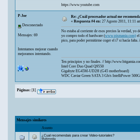
https://www.youtube.com
P-Joe
Re: ¿Cuál procesador actual me recomenda
«
Respuesta #4 en:
27 Agosto 2011, 11:11 a
Desconectado
No estaba al corriente de esos precios la verdad, yo
Mensajes: 69
yo compro todo el hardware (
www.pixmania.com)
el
pico, para poder permitirme coger el i7 si hacía falt
Intentamos mejorar cuando
mejoramos intentando.
Ten principios y no finales. //
http://www.bitgamia.co
Intel Core Duo Quad Q9550
Gigabyte EG45M-UD2H (G45 motherboard)
WDC Caviar Green SATA 3 Gb/s IntelliPower 500
Páginas:
[
1
]
Mensajes similares
Asunto
¿Cual recomendais para crear Video-tutoriales?
Multimedia