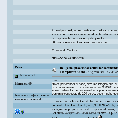
A nivel personal, lo que me da mas miedo no son los p
acabar con consecuencias especialmente nefastas para
Se responsable, consecuente y da ejemplo.
https://informaticayotrostemas.blogspot.com/
Mi canal de Youtube:
https://www.youtube.com
P-Joe
Re: ¿Cuál procesador actual me recomenda
«
Respuesta #2 en:
27 Agosto 2011, 02:34 a
Desconectado
Citar
Mensajes: 69
No es por ofender ni nada, pero me imagino que, al
ordenador, minimo, te cuesta sobre los 300/400, au
euros; quizas los demas usuarios te puedan orienta
con un presupuesto de 200 euros, dudo mucho que te
Intentamos mejorar cuando
mejoramos intentando.
Creo que no me has entendido bien o quizás me he ex
uno malo: Intel Core Duo Quad Q9550 2834MHz, pero
y integrar mi propio sistema de disipación de calor, et
Por cierto la expresión "veloz como un rayo" la puse 