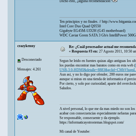
Dicho esto, ¿alguna recomendación?
Ten principios y no finales. //
http://www.bitgamia.co
Intel Core Duo Quad Q9550
Gigabyte EG45M-UD2H (G45 motherboard)
WDC Caviar Green SATA 3 Gb/s IntelliPower 500
crazykenny
Re: ¿Cuál procesador actual me recomenda
«
Respuesta #3 en:
27 Agosto 2011, 10:50 a
Desconectado
Segun he leido en fuentes quizas algo antiguas los ul
los puedas encontrar mas baratos como en esta web (
Mensajes: 4.261
USB-3.0-HDMI&detalle=8883&gclid=CMbVhq
Aun asi, y no lo digo por ofender, 200 euros me pare
aunque si miras en una tienda de informatica el precio 
Por cierto, y solo por curiosidad; aparte del overclock
Saludos.
A nivel personal, lo que me da mas miedo no son los p
acabar con consecuencias especialmente nefastas para
Se responsable, consecuente y da ejemplo.
https://informaticayotrostemas.blogspot.com/
Mi canal de Youtube: