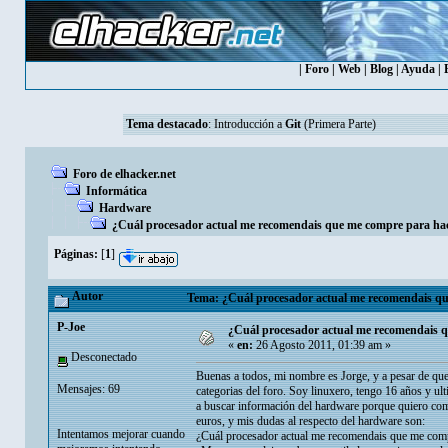
|
Foro
|
Web
|
Blog
|
Ayuda
|
Tema destacado
:
Introducción a
Git
(Primera Parte)
Foro de elhacker.net
Informática
Hardware
¿Cuál procesador actual me recomendais que me compre para hac
Páginas:
[
1
]
Autor
Tema: ¿Cuál procesador actual me recomendais que
P-Joe
¿Cuál procesador actual me recomendais q
«
en:
26 Agosto 2011, 01:39 am »
Desconectado
Buenas a todos, mi nombre es Jorge, y a pesar de que
Mensajes: 69
categorias del foro. Soy linuxero, tengo 16 años y u
a buscar información del hardware porque quiero co
euros, y mis dudas al respecto del hardware son:
Intentamos mejorar cuando
¿Cuál procesador actual me recomendais que me comp