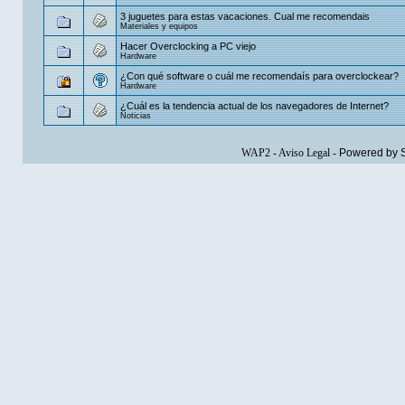
3 juguetes para estas vacaciones. Cual me recomendais
Materiales y equipos
Hacer Overclocking a PC viejo
Hardware
¿Con qué software o cuál me recomendaís para overclockear?
Hardware
¿Cuál es la tendencia actual de los navegadores de Internet?
Noticias
WAP2
-
Aviso Legal
-
Powered by 