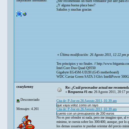
mejoramos intentando.
¿Me recomendais un buen ventilador por aire para el
¿Y alguna buena placa base?
Saludos y muchas gracias
«
Última modificación: 26 Agosto 2011, 12:22 pm p
Ten principios y no finales. //
http://www.bitgamia.co
Intel Core Duo Quad Q9550
Gigabyte EG45M-UD2H (G45 motherboard)
WDC Caviar Green SATA 3 Gb/s IntelliPower 500
crazykenny
Re: ¿Cuál procesador actual me recomenda
«
Respuesta #1 en:
26 Agosto 2011, 20:17 p
Desconectado
Cita de: P-Joe en 26 Agosto 2011, 01:39 am
que vaya veloz como un rayo
Mensajes: 4.261
Cita de: P-Joe en 26 Agosto 2011, 01:39 am
cuento con un presupuesto de 200 euros
No es por ofender ni nada, pero me imagino que, al v
minimo, te cuesta sobre los 300/400, aunque, por lo
los demas usuarios te puedan orientar del precio mi