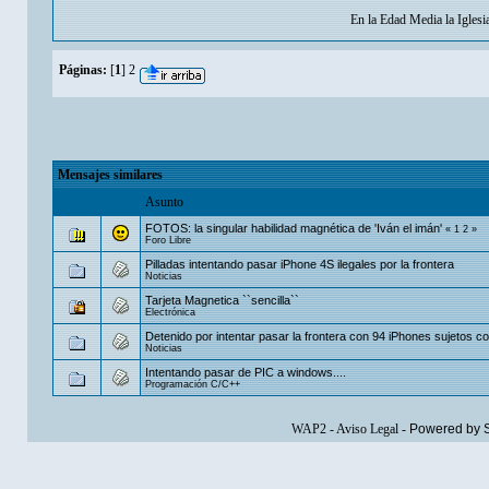
En la Edad Media la Igles
Páginas:
[
1
]
2
Mensajes similares
Asunto
FOTOS: la singular habilidad magnética de 'Iván el imán'
«
1
2
»
Foro Libre
Pilladas intentando pasar iPhone 4S ilegales por la frontera
Noticias
Tarjeta Magnetica ``sencilla``
Electrónica
Detenido por intentar pasar la frontera con 94 iPhones sujetos con 
Noticias
Intentando pasar de PIC a windows....
Programación C/C++
WAP2
-
Aviso Legal
-
Powered by 