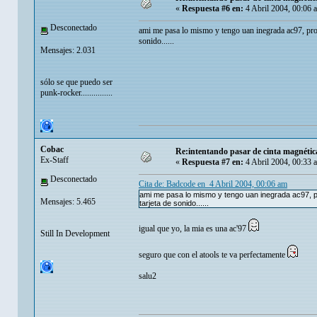
«
Respuesta #6 en:
4 Abril 2004, 00:06 
Desconectado
ami me pasa lo mismo y tengo uan inegrada ac97, probar
sonido......
Mensajes: 2.031
sólo se que puedo ser
punk-rocker...............
Cobac
Re:intentando pasar de cinta magnéti
Ex-Staff
«
Respuesta #7 en:
4 Abril 2004, 00:33 
Desconectado
Cita de: Badcode en 4 Abril 2004, 00:06 am
ami me pasa lo mismo y tengo uan inegrada ac97, pro
Mensajes: 5.465
tarjeta de sonido......
igual que yo, la mia es una ac'97
Still In Development
seguro que con el atools te va perfectamente
salu2