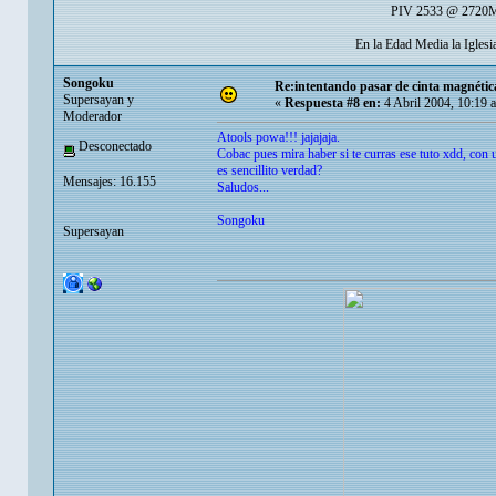
PIV 2533 @ 2720Mh
En la Edad Media la Igles
Songoku
Re:intentando pasar de cinta magnéti
Supersayan y
«
Respuesta #8 en:
4 Abril 2004, 10:19 
Moderador
Atools powa!!! jajajaja.
Desconectado
Cobac pues mira haber si te curras ese tuto xdd, con
es sencillito verdad?
Mensajes: 16.155
Saludos...
Songoku
Supersayan