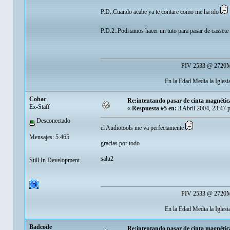
P.D.:Cuando acabe ya te contare como me ha ido
P.D.2.:Podriamos hacer un tuto para pasar de casset
PIV 2533 @ 2720Mh
En la Edad Media la Igles
Cobac
Re:intentando pasar de cinta magnéti
Ex-Staff
«
Respuesta #5 en:
3 Abril 2004, 23:47 
Desconectado
el Audiotools me va perfectamente
Mensajes: 5.465
gracias por todo
salu2
Still In Development
PIV 2533 @ 2720Mh
En la Edad Media la Igles
Badcode
Re:intentando pasar de cinta magnéti