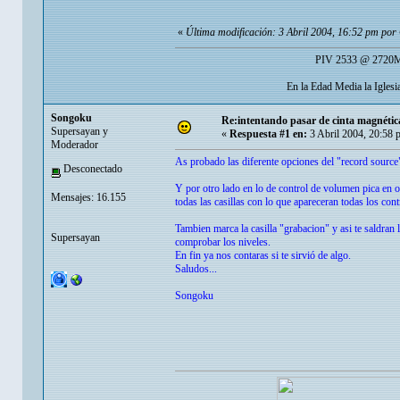
«
Última modificación: 3 Abril 2004, 16:52 pm por
PIV 2533 @ 2720Mh
En la Edad Media la Igles
Songoku
Re:intentando pasar de cinta magnéti
Supersayan y
«
Respuesta #1 en:
3 Abril 2004, 20:58 
Moderador
As probado las diferente opciones del "record source
Desconectado
Y por otro lado en lo de control de volumen pica en o
Mensajes: 16.155
todas las casillas con lo que apareceran todas los con
Tambien marca la casilla "grabacion" y asi te saldran 
Supersayan
comprobar los niveles.
En fin ya nos contaras si te sirvió de algo.
Saludos...
Songoku