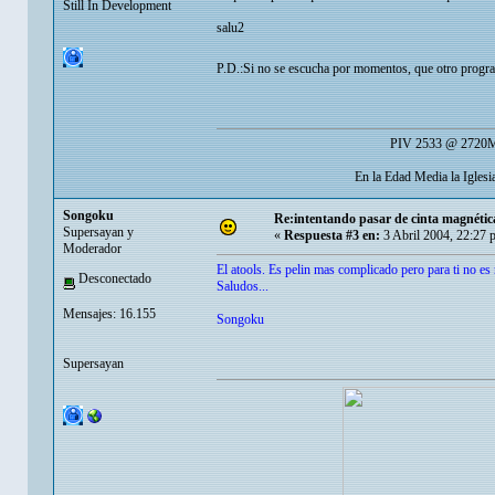
Still In Development
salu2
P.D.:Si no se escucha por momentos, que otro progr
PIV 2533 @ 2720Mh
En la Edad Media la Igles
Songoku
Re:intentando pasar de cinta magnéti
Supersayan y
«
Respuesta #3 en:
3 Abril 2004, 22:27 
Moderador
El atools. Es pelin mas complicado pero para ti no es
Desconectado
Saludos...
Mensajes: 16.155
Songoku
Supersayan