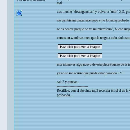
mal
tras mucho "desenganchar" y volver a "unir" XD, pie
me cambie mi placa hace poco y no lo habia probado
se os ocurre porque no va mi microfono?, bueno mejo
vamos en windows creo que le tengo a todo dado son
este último es algo nuevo de esta placa (bueno de la 
ya no se me ocurre que puede estar pasando ???
salu2 y gracias
---------------------------
Rectifico, con el absolute mp3 recorder (si si el de 
probando...