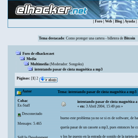
|
Foro
|
Web
|
Blog
|
Ayuda
|
Tema destacado
:
Como proteger una cartera - billetera de
Bitcoin
Foro de elhacker.net
Media
Multimedia
(Moderador:
Songoku
)
intentando pasar de cinta magnética a mp3
Páginas:
[
1
]
2
Autor
Tema: intentando pasar de cinta magnética a mp3 
Cobac
intentando pasar de cinta magnética 
Ex-Staff
«
en:
3 Abril 2004, 15:49 pm »
Desconectado
bueno este problema ya no se si es de software, de 
Mensajes: 5.465
quería pasar de un cassete a mp3, pues entonces he co
y los he puesto en la entrada de sonido de la tarjeta 
Still In Development