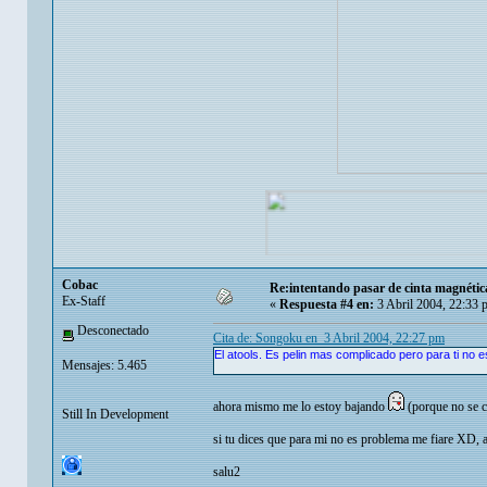
Cobac
Re:intentando pasar de cinta magnéti
Ex-Staff
«
Respuesta #4 en:
3 Abril 2004, 22:33 
Desconectado
Cita de: Songoku en 3 Abril 2004, 22:27 pm
El atools. Es pelin mas complicado pero para ti no 
Mensajes: 5.465
ahora mismo me lo estoy bajando
(porque no se c
Still In Development
si tu dices que para mi no es problema me fiare XD, 
salu2