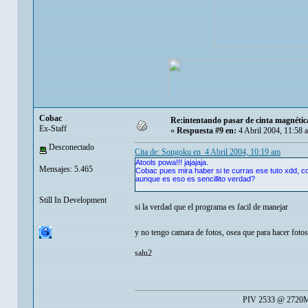
Cobac
Re:intentando pasar de cinta magnéti
Ex-Staff
«
Respuesta #9 en:
4 Abril 2004, 11:58 
Desconectado
Cita de: Songoku en 4 Abril 2004, 10:19 am
Atools powa!!! jajajaja.
Mensajes: 5.465
Cobac pues mira haber si te curras ese tuto xdd, 
aunque es eso es sencillito verdad?
Still In Development
si la verdad que el programa es facil de manejar
y no tengo camara de fotos, osea que para hacer fot
salu2
PIV 2533 @ 2720Mh