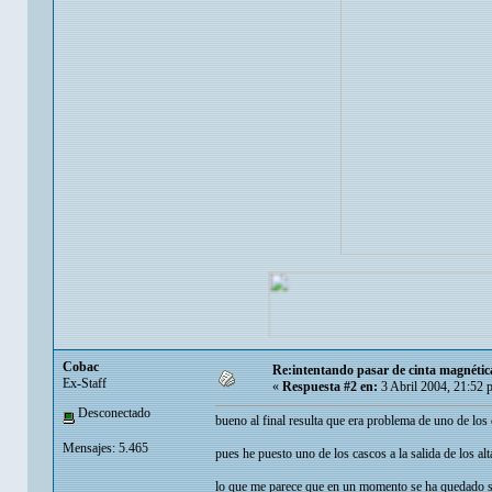
Cobac
Re:intentando pasar de cinta magnéti
Ex-Staff
«
Respuesta #2 en:
3 Abril 2004, 21:52 
Desconectado
bueno al final resulta que era problema de uno de los
Mensajes: 5.465
pues he puesto uno de los cascos a la salida de los a
lo que me parece que en un momento se ha quedado si