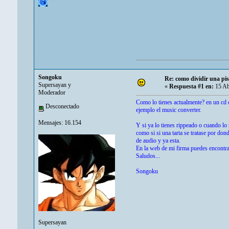
Songoku
Re: como dividir una pis
Supersayan y
«
Respuesta #1 en:
15 Ab
Moderador
Como lo tienes actualmente? en un cd d
Desconectado
ejemplo el music converter.
Mensajes: 16.154
Y si ya lo tienes rippeado o cuando lo 
como si si una tarta se tratase por do
de audio y ya esta.
En la web de mi firma puedes encontra
Saludos...
Songoku
Supersayan