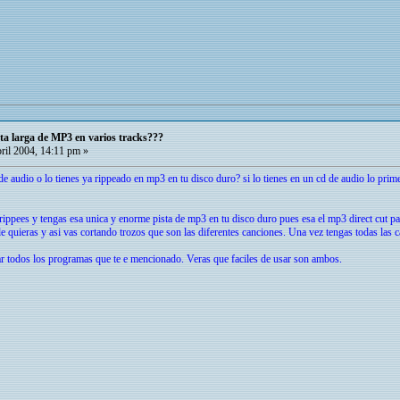
ta larga de MP3 en varios tracks???
ril 2004, 14:11 pm »
e audio o lo tienes ya rippeado en mp3 en tu disco duro? si lo tienes en un cd de audio lo prim
rippees y tengas esa unica y enorme pista de mp3 en tu disco duro pues esa el mp3 direct cut par
nde quieras y asi vas cortando trozos que son las diferentes canciones. Una vez tengas todas la
r todos los programas que te e mencionado. Veras que faciles de usar son ambos.