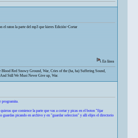
n el raton la parte del mp3 que kieres Edición>Cortar
En línea
Blood Red Snowy Ground, War, Cries of the (ha, ha) Suffering Sound,
And Still We Must Never Give up, War.
e programita.
uieras que comience la parte que vas a cortar y picas en el boton "fijar
o guardas picando en archivo y en "guardar seleccion" y alli elijes el directorio