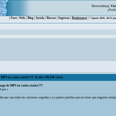
Bienvenido(a),
Visi
¿Perdi
|
Foro
|
Web
|
Blog
|
Ayuda
|
Buscar
|
Ingresar
|
Registrarse
|
7 Agosto 2026, 20:53 
e MP3 en varios tracks??? (Leído 236,146 veces)
larga de MP3 en varios tracks???
54 pm »
lta que van todas las canciones seguidas y yo quiero partirlas para no tener que tragarme siemp