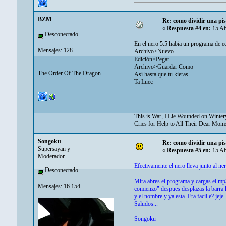
BZM
Re: como dividir una pis
«
Respuesta #4 en:
15 Ab
Desconectado
En el nero 5.5 habia un programa de ed
Mensajes: 128
Archivo>Nuevo
Edición>Pegar
Archivo>Guardar Como
The Order Of The Dragon
Así hasta que tu kieras
Ta Luec
This is War, I Lie Wounded on Winte
Cries for Help to All Their Dear Mo
Songoku
Re: como dividir una pis
Supersayan y
«
Respuesta #5 en:
15 Ab
Moderador
Efectivamente el nero lleva junto al ne
Desconectado
Mira abres el programa y cargas el mp3
Mensajes: 16.154
comienzo" despues desplazas la barra ha
y el nombre y ya esta. Era facil e? jeje.
Saludos...
Songoku