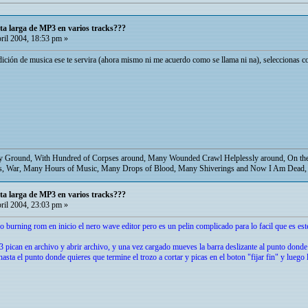
ta larga de MP3 en varios tracks???
ril 2004, 18:53 pm »
ición de musica ese te servira (ahora mismo ni me acuerdo como se llama ni na), seleccionas co
ry Ground, With Hundred of Corpses around, Many Wounded Crawl Helplessly around, On the 
ms, War, Many Hours of Music, Many Drops of Blood, Many Shiverings and Now I Am Dead, 
ta larga de MP3 en varios tracks???
ril 2004, 23:03 pm »
ro burning rom en inicio el nero wave editor pero es un pelin complicado para lo facil que es est
 pican en archivo y abrir archivo, y una vez cargado mueves la barra deslizante al punto donde q
sta el punto donde quieres que termine el trozo a cortar y picas en el boton "fijar fin" y luego l