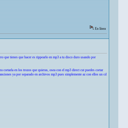
En línea
ero que tienes que hacer es rippearlo en mp3 a tu disco duro usando por
a cortarla en los trozos que quieras, osea con el mp3 direct cut puedes cortar
s canciones ya por separado en archivos mp3 pues simplemente az con ellos un cd