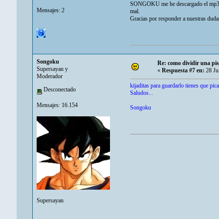
SONGOKU me he descargado el mp3 direc
Mensajes: 2
mal.
Gracias por responder a nuestras dudas
Songoku
Re: como dividir una pis
Supersayan y
«
Respuesta #7 en:
28 Ju
Moderador
kijaditas para guardarlo tienes que pi
Desconectado
Saludos...
Mensajes: 16.154
Songoku
Supersayan