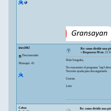
leire2002
Re: como dividir una pi
«
Respuesta #8 en:
21 Fe
Desconectado
Hola Songoku,
Mensajes: 43
No esncuentro el programa "mp3 direct
Necesito ayuda para descargarmelo.
Gracias.
Leire
Cobac
Re: como dividir una pis