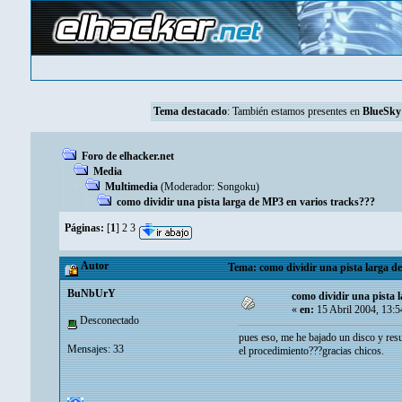
Tema destacado
: También estamos presentes en
BlueSky
Foro de elhacker.net
Media
Multimedia
(Moderador:
Songoku
)
como dividir una pista larga de MP3 en varios tracks???
Páginas:
[
1
]
2
3
Autor
Tema: como dividir una pista larga d
BuNbUrY
como dividir una pista 
«
en:
15 Abril 2004, 13:
Desconectado
pues eso, me he bajado un disco y resu
Mensajes: 33
el procedimiento???gracias chicos.