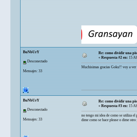
BuNbUrY
Re: como dividir una pis
«
Respuesta #2 en:
15 Ab
Desconectado
Muchisimas gracias Goku!! voy a ver e
Mensajes: 33
BuNbUrY
Re: como dividir una pis
«
Respuesta #3 en:
15 Ab
Desconectado
no tengo mi idea de como se utiliza el
Mensajes: 33
dime como se hace please o dime otro 