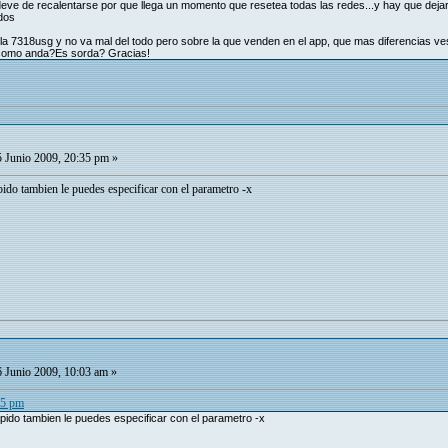
deve de recalentarse por que llega un momento que resetea todas las redes...y hay que dejarl
udos
la 7318usg y no va mal del todo pero sobre la que venden en el app, que mas diferencias ves 
l como anda?Es sorda? Gracias!
 Junio 2009, 20:35 pm »
pido tambien le puedes especificar con el parametro -x
 Junio 2009, 10:03 am »
35 pm
rápido tambien le puedes especificar con el parametro -x