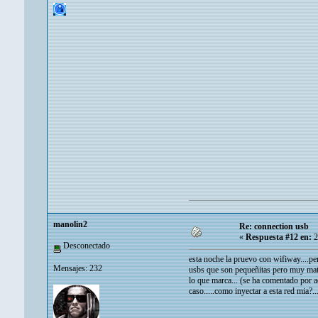
manolin2
Re: connection usb
«
Respuesta #12 en:
2
Desconectado
esta noche la pruevo con wifiway....pe
Mensajes: 232
usbs que son pequeñitas pero muy maton
lo que marca... (se ha comentado por aq
caso.....como inyectar a esta red mia?..