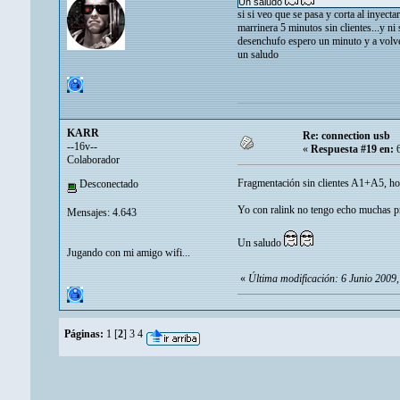
Un saludo
si si veo que se pasa y corta al inyect
marrinera 5 minutos sin clientes...y ni 
desenchufo espero un minuto y a volve
un saludo
KARR
Re: connection usb
--16v--
«
Respuesta #19 en:
6
Colaborador
Fragmentación sin clientes A1+A5, hoy
Desconectado
Yo con ralink no tengo echo muchas pr
Mensajes: 4.643
Un saludo
Jugando con mi amigo wifi...
«
Última modificación: 6 Junio 200
Páginas:
1
[
2
]
3
4