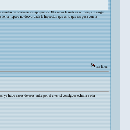
 la venden de oferta en los app por 22.30 a secas la meti en wifiway sin cargar
 mas lenta.....pero no desvordada la inyeccion que es lo que me pasa con la
En línea
les, ya hubo casos de esos, mira por aí a ver si consigues echarla a oler