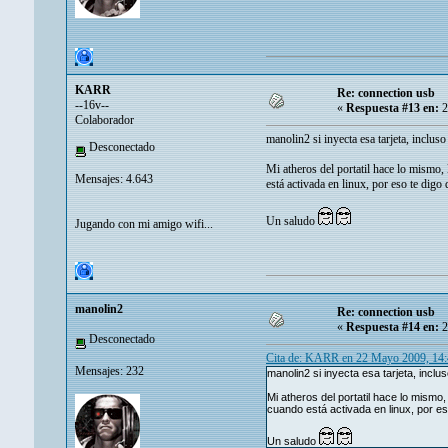
KARR
Re: connection usb
--16v--
«
Respuesta #13 en:
2
Colaborador
manolin2 si inyecta esa tarjeta, inclu
Desconectado
Mi atheros del portatil hace lo mismo,
Mensajes: 4.643
está activada en linux, por eso te digo 
Un saludo
Jugando con mi amigo wifi...
manolin2
Re: connection usb
«
Respuesta #14 en:
2
Desconectado
Cita de: KARR en 22 Mayo 2009, 14
Mensajes: 232
manolin2 si inyecta esa tarjeta, incl
Mi atheros del portatil hace lo mismo
cuando está activada en linux, por es
Un saludo