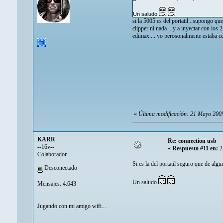
Un saludo
si la 5005 es del portatil...supongo qu
clipper ni nada ...y a inyectar con los 
edimax.... yo perosonalmente estaba ce
«
Última modificación: 21 Mayo 200
KARR
Re: connection usb
--16v--
«
Respuesta #11 en:
2
Colaborador
Si es la del portatil seguro que de algu
Desconectado
Un saludo
Mensajes: 4.643
Jugando con mi amigo wifi...