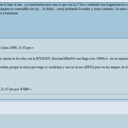
artar le bajo el rate...ya esperimente pero otra es que con la r73no e realizado una fragmentacion
siquiera es conectable con xp.... lo dicho....estoy probando la realtec y estoy contento...lo unico
r a funcionar
 Junio 2009, 21:45 pm »
 mismo lo he echo con la RTL8187L (bosslan500mW) casi llega a los 1000iv/s sin ni siquiera 
uebas porque la unica que tengo es sordísima y casi no la uso (RT61) pero en los ataques de 
9, 21:47 pm por KARR
»