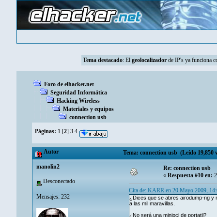
Tema destacado
: El
geolocalizador
de IP's ya funciona 
Foro de elhacker.net
Seguridad Informática
Hacking Wireless
Materiales y equipos
connection usb
Páginas:
1
[
2
]
3
4
Autor
Tema: connection usb (Leído 19,850 v
manolin2
Re: connection usb
«
Respuesta #10 en:
2
Desconectado
Cita de: KARR en 20 Mayo 2009, 14
Mensajes: 232
¿Dices que se abres airodump-ng y no
a las mil maravillas.
¿No será una minipci de portatil?