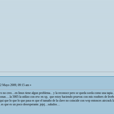
2 Mayo 2009, 09:15 am »
ro no creo....en linux tiene algun problema... y la reconoce pero se queda sorda como una tapia.
as.....la 5005 la utilizo con erw en xp, que estoy haciendo pruevas con mis routhers de livebo
ui que lo que lo que pasa es que el tamaño de la clave no coincide con wep entonces aircrack la 
..es que es un poco desesperante..jejej....saludos....