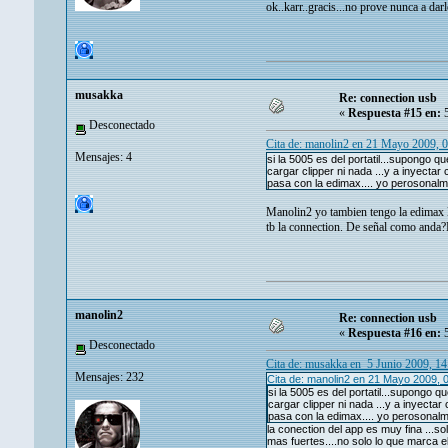
ok..karr..gracis...no prove nunca a darl
musakka
Re: connection usb
«
Respuesta #15 en:
5
Desconectado
Cita de: manolin2 en 21 Mayo 2009, 
Mensajes: 4
si la 5005 es del portatil...supongo q
cargar clipper ni nada ...y a inyectar
pasa con la edimax.... yo perosonalme
Manolin2 yo tambien tengo la edimax la
tb la connection. De señal como anda?
manolin2
Re: connection usb
«
Respuesta #16 en:
5
Desconectado
Cita de: musakka en 5 Junio 2009, 1
Mensajes: 232
Cita de: manolin2 en 21 Mayo 2009, 
si la 5005 es del portatil...supongo q
cargar clipper ni nada ...y a inyectar
pasa con la edimax.... yo perosonalm
la conection del app es muy fina ...so
mas fuertes....no solo lo que marca 