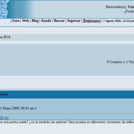
Bienvenido(a),
Visi
¿Perdi
|
Foro
|
Web
|
Blog
|
Ayuda
|
Buscar
|
Ingresar
|
Registrarse
|
7 Agosto 2026, 21:54 
con IPv6
0 Usuarios y 1 Visi
eces)
1 Mayo 2009, 09:41 am »
:08 pm
 encuentra nada? ¿no la tendrás sin antena? Sino prueba en diferentes versiones de wifiway