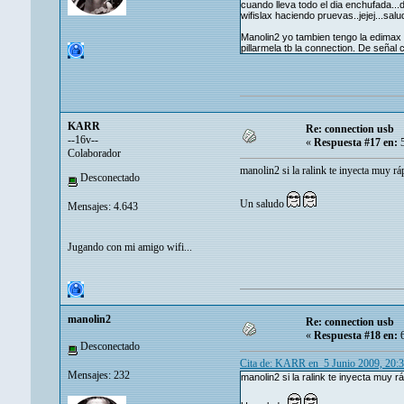
cuando lleva todo el dia enchufada...
wifislax haciendo pruevas..jejej...sal
Manolin2 yo tambien tengo la edimax 
pillarmela tb la connection. De seña
KARR
Re: connection usb
--16v--
«
Respuesta #17 en:
5
Colaborador
manolin2 si la ralink te inyecta muy rá
Desconectado
Un saludo
Mensajes: 4.643
Jugando con mi amigo wifi...
manolin2
Re: connection usb
«
Respuesta #18 en:
6
Desconectado
Cita de: KARR en 5 Junio 2009, 20:
Mensajes: 232
manolin2 si la ralink te inyecta muy 