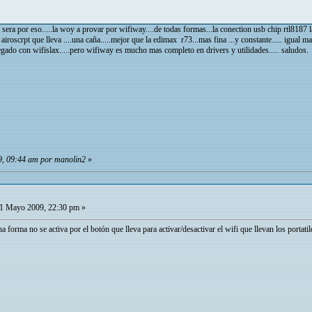
e sera por eso.....la woy a provar por wifiway....de todas formas...la conection usb chip rtl8187
2 airoscrpt que lleva ....una caña.....mejor que la edimax r73...mas fina ...y constante..... igual
gado con wifislax.....pero wifiway es mucho mas completo en drivers y utilidades..... saludos.
9, 09:44 am por manolin2
»
1 Mayo 2009, 22:30 pm »
na forma no se activa por el botón que lleva para activar/desactivar el wifi que llevan los portati