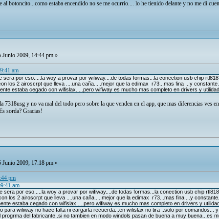
e al botoncito...como estaba encendido no se me ocurrio.... lo he tienido delante y no me di cuenta 
 Junio 2009, 14:44 pm »
09:41 am
ue sera por eso.....la woy a provar por wifiway....de todas formas...la conection usb chip rtl8
 con los 2 airoscrpt que lleva ....una caña.....mejor que la edimax r73...mas fina ...y constant
nte estaba cegado con wifislax.....pero wifiway es mucho mas completo en drivers y utilidade
 7318usg y no va mal del todo pero sobre la que venden en el app, que mas diferencias ves entre
Es sorda? Gracias!
 Junio 2009, 17:18 pm »
4:44 pm
09:41 am
ue sera por eso.....la woy a provar por wifiway....de todas formas...la conection usb chip rtl8
 con los 2 airoscrpt que lleva ....una caña.....mejor que la edimax r73...mas fina ...y constant
ente estaba cegado con wifislax.....pero wifiway es mucho mas completo en drivers y utilidade
lo para wifiway no hace falta ni cargarla recuerda...en wifislax no tira ..solo por comandos... 
el progrma del fabricante..si no tambien en modo windols pasan de buena a muy buena...es m