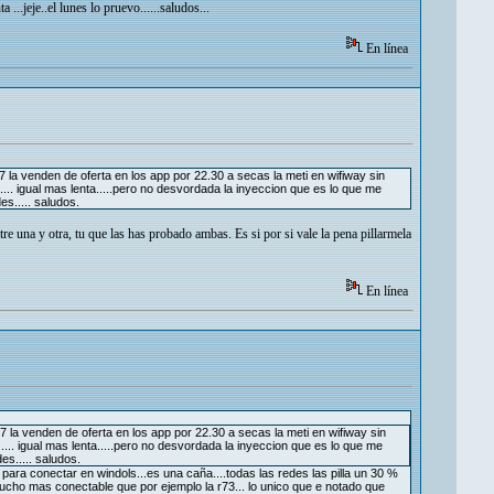
...jeje..el lunes lo pruevo......saludos...
En línea
187 la venden de oferta en los app por 22.30 a secas la meti en wifiway sin
e..... igual mas lenta.....pero no desvordada la inyeccion que es lo que me
s..... saludos.
 una y otra, tu que las has probado ambas. Es si por si vale la pena pillarmela
En línea
187 la venden de oferta en los app por 22.30 a secas la meti en wifiway sin
e..... igual mas lenta.....pero no desvordada la inyeccion que es lo que me
s..... saludos.
y para conectar en windols...es una caña....todas las redes las pilla un 30 %
ucho mas conectable que por ejemplo la r73... lo unico que e notado que