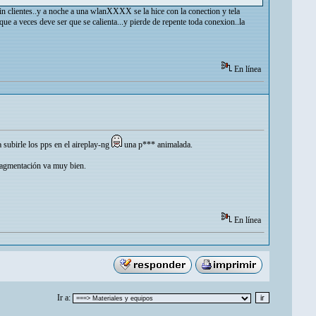
 sin clientes..y a noche a una wlanXXXX se la hice con la conection y tela
 que a veces deve ser que se calienta...y pierde de repente toda conexion..la
En línea
subirle los pps en el aireplay-ng
una p*** animalada.
fragmentación va muy bien.
En línea
Ir a: