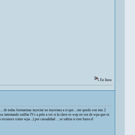
En línea
.... de todas formarmas inyectar no inyectara a si que....me quedo con mis 2
x intentando sniffar IVs a pelo a ver si la clave es wep en vez de wpa que es
reconoce como wpa...) por casualidad ....se sabria si este fuera el