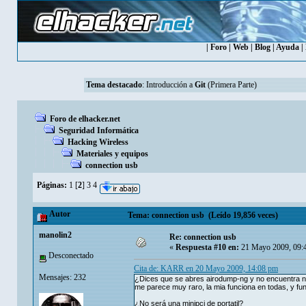
|
Foro
|
Web
|
Blog
|
Ayuda
|
Tema destacado
:
Introducción a
Git
(Primera Parte)
Foro de elhacker.net
Seguridad Informática
Hacking Wireless
Materiales y equipos
connection usb
Páginas:
1
[
2
]
3
4
Autor
Tema: connection usb (Leído 19,856 veces)
manolin2
Re: connection usb
«
Respuesta #10 en:
21 Mayo 2009, 09:
Desconectado
Cita de: KARR en 20 Mayo 2009, 14:08 pm
Mensajes: 232
¿Dices que se abres airodump-ng y no encuentra nad
me parece muy raro, la mia funciona en todas, y func
¿No será una minipci de portatil?