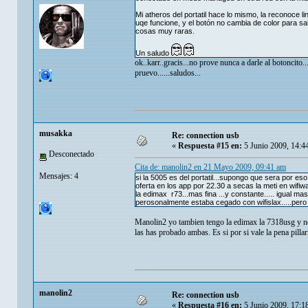
Mi atheros del portatil hace lo mismo, la reconoce 
uqe funcione, y el botón no cambia de color para sab
cosas muy raras.
Un saludo
ok..karr..gracis...no prove nunca a darle al botoncito.
pruevo......saludos...
musakka
Re: connection usb
«
Respuesta #15 en:
5 Junio 2009, 14:4
Desconectado
Cita de: manolin2 en 21 Mayo 2009, 09:41 am
Mensajes: 4
si la 5005 es del portatil...supongo que sera por eso
oferta en los app por 22.30 a secas la meti en wifiway
la edimax r73...mas fina ...y constante..... igual m
perosonalmente estaba cegado con wifislax.....pero 
Manolin2 yo tambien tengo la edimax la 7318usg y no 
las has probado ambas. Es si por si vale la pena pill
manolin2
Re: connection usb
«
Respuesta #16 en:
5 Junio 2009, 17:1