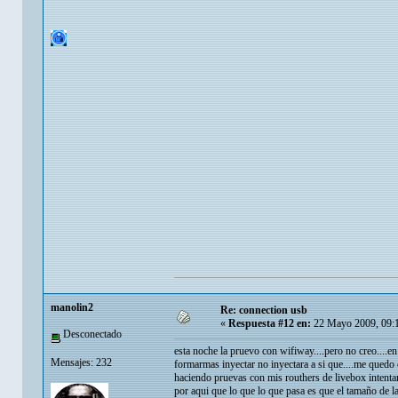
manolin2
Re: connection usb
«
Respuesta #12 en:
22 Mayo 2009, 09:
Desconectado
esta noche la pruevo con wifiway....pero no creo....en
Mensajes: 232
formarmas inyectar no inyectara a si que....me quedo
haciendo pruevas con mis routhers de livebox intentan
por aqui que lo que lo que pasa es que el tamaño de la