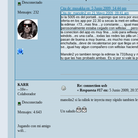
Desconectado
Cita de: musakka en 5 Junio 2009, 14:44 pm
Mensajes: 232
Cita de: manolin2 en 21 Mayo 2009, 09:41 am
si la 5005 es del portatil...supongo que sera por eso
oferta en los app por 22.30 a secas la meti en wifiwa
la edimax r73...mas fina ...y constante..... igual m
perosonalmente estaba cegado con wifislax.....pero 
la conection del app es muy fina ...solo para wifiway
windols...es una caña....todas las redes las pilla u
pasan de buena a muy buena...es mucho mas conectab
enchufada...deve de recalentarse por que llega un m
se...igual hay algun compañero con wifislax haciendo
Manolin2 yo tambien tengo la edimax la 7318usg y n
tu que las has probado ambas. Es si por si vale la
KARR
Re: connection usb
--16v--
«
Respuesta #17 en:
5 Junio 2009, 20:3
Colaborador
manolin2 si la ralink te inyecta muy rápido tambien le
Desconectado
Un saludo
Mensajes: 4.643
Jugando con mi amigo
wifi...