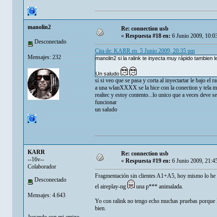
manolin2
Re: connection usb
«
Respuesta #18 en:
6 Junio 2009, 10:0
Desconectado
Cita de: KARR en 5 Junio 2009, 20:35 pm
Mensajes: 232
manolin2 si la ralink te inyecta muy rápido tambien 
Un saludo
si si veo que se pasa y corta al inyectartar le bajo el
a una wlanXXXX se la hice con la conection y tela marr
realtec y estoy contento...lo unico que a veces deve s
funcionar
un saludo
KARR
Re: connection usb
--16v--
«
Respuesta #19 en:
6 Junio 2009, 21:4
Colaborador
Fragmentación sin clientes A1+A5, hoy mismo lo he e
Desconectado
el aireplay-ng
una p*** animalada.
Mensajes: 4.643
Yo con ralink no tengo echo muchas pruebas porque l
bien.
Jugando con mi amigo