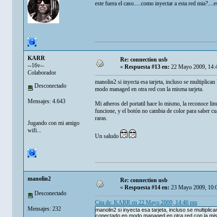
este fuera el caso.....como inyectar a esta red mia?....e
KARR
Re: connection usb
--16v--
«
Respuesta #13 en:
22 Mayo 2009, 14:
Colaborador
manolin2 si inyecta esa tarjeta, incluso se multiplica
Desconectado
modo managed en otra red con la misma tarjeta.
Mensajes: 4.643
Mi atheros del portatil hace lo mismo, la reconoce li
funcione, y el botón no cambia de color para saber cua
raras.
Jugando con mi amigo
wifi...
Un saludo
manolin2
Re: connection usb
«
Respuesta #14 en:
23 Mayo 2009, 10:
Desconectado
Cita de: KARR en 22 Mayo 2009, 14:46 pm
Mensajes: 232
manolin2 si inyecta esa tarjeta, incluso se multipli
conectado en modo managed en otra red con la mis