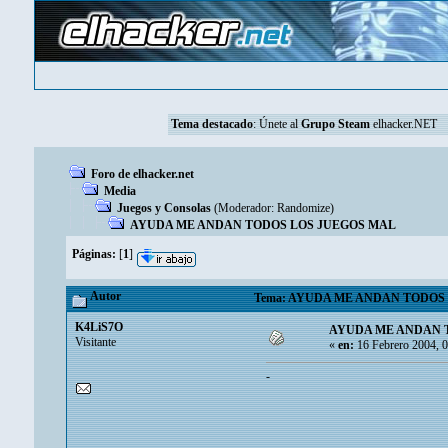
Tema destacado
:
Únete al
Grupo Steam
elhacker.NET
Foro de elhacker.net
Media
Juegos y Consolas
(Moderador:
Randomize
)
AYUDA ME ANDAN TODOS LOS JUEGOS MAL
Páginas:
[
1
]
Autor
Tema: AYUDA ME ANDAN TODOS LO
K4LiS7O
AYUDA ME ANDAN 
Visitante
«
en:
16 Febrero 2004, 0
-