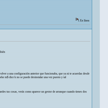
En línea
mbién
olver a una configuración anterior que funcionaba, que ya ni te acuerdas desde
porke m$ dice k no se puede desinstalar una vez puesto y tal
es tus cosas, verás como aparece un gestor de arranque cuando tienes dos