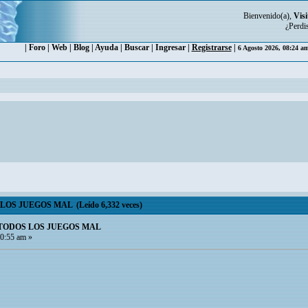
Bienvenido(a),
Visi
¿Perdi
|
Foro
|
Web
|
Blog
|
Ayuda
|
Buscar
|
Ingresar
|
Registrarse
|
6 Agosto 2026, 08:24 a
S JUEGOS MAL (Leído 6,332 veces)
TODOS LOS JUEGOS MAL
0:55 am »