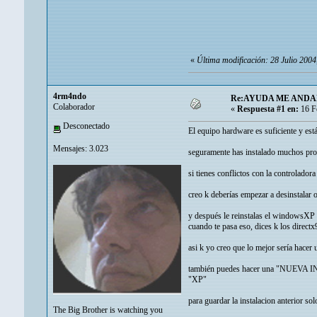
«
Última modificación: 28 Julio 20
4rm4ndo
Re:AYUDA ME ANDA
Colaborador
«
Respuesta #1 en:
16 F
Desconectado
El equipo hardware es suficiente y est
Mensajes: 3.023
seguramente has instalado muchos pro
si tienes conflictos con la controlador
creo k deberías empezar a desinstalar 
y después le reinstalas el windowsXP p
cuando te pasa eso, dices k los directx
asi k yo creo que lo mejor sería hacer
también puedes hacer una "NUEVA INAS
"XP"
para guardar la instalacion anterior so
The Big Brother is watching you