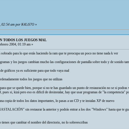
04, 02:54 am por K4LiS7O
»
N TODOS LOS JUEGOS MAL
ebrero 2004, 01:19 am »
á sobrado para lo que estás haciendo la ram que te preocupa un poco no tiene nada k ver
gramas y los juegos cambian mucho las configuraciones de pantalla sobre todo y de sonido ta
a de gráficos ya es suficiente para que todo vaya mal
ordenadamente todos los juegos que no utilizas
ara que se quede bien, porque si no te has guardado un punto de restauración no se si podras v
9, pues si, kizá pero eso es dificil de desinstalar, hay que usar programas de "la competencia" 
 una copia de todos los datos importantes, lo pasas a un CD y te instalas XP de nuevo
TALACIÓN" sin restaurar la anterior y podrás entrar a los dos "Windows" hasta que te guard
lo tienes que cambiar el nombre del directorio, no lo sobreescribas