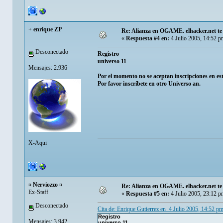
+ enrique ZP
Re: Alianza en OGAME. elhacker.net te 
«
Respuesta #4 en:
4 Julio 2005, 14:52 p
Desconectado
Registro
universo 11
Mensajes: 2.936
Por el momento no se aceptan inscripciones en es
Por favor inscríbete en otro Universo an.
X-Aqui
¤ Nerviozzo ¤
Re: Alianza en OGAME. elhacker.net te 
Ex-Staff
«
Respuesta #5 en:
4 Julio 2005, 23:12 p
Desconectado
Cita de: Enrique Gutierrez en 4 Julio 2005, 14:52 p
Registro
Mensajes: 3.942
universo 11