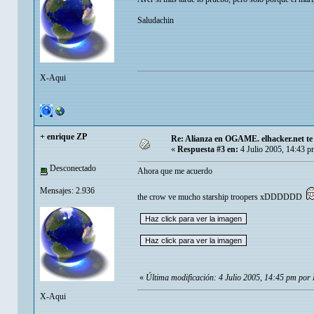
Saludachin
X-Aqui
+ enrique ZP
Re: Alianza en OGAME. elhacker.net te 
«
Respuesta #3 en:
4 Julio 2005, 14:43 p
Desconectado
Ahora que me acuerdo
Mensajes: 2.936
the crow ve mucho starship troopers xDDDDDD
«
Última modificación: 4 Julio 2005, 14:45 pm por 
X-Aqui