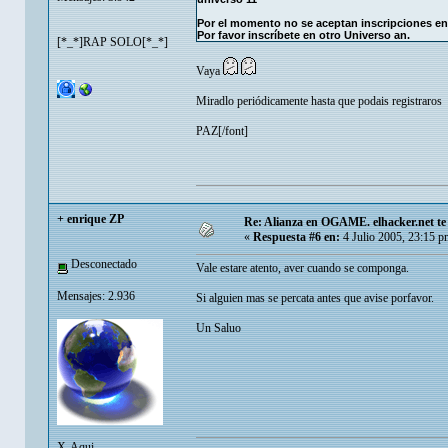
Por el momento no se aceptan inscripciones en
Por favor inscríbete en otro Universo an.
[*_*]RAP SOLO[*_*]
Vaya
Miradlo periódicamente hasta que podais registraros
PAZ[/font]
+ enrique ZP
Re: Alianza en OGAME. elhacker.net te 
«
Respuesta #6 en:
4 Julio 2005, 23:15 p
Desconectado
Vale estare atento, aver cuando se componga.
Mensajes: 2.936
Si alguien mas se percata antes que avise porfavor.
Un Saluo
X-Aqui