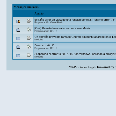
Mensajes similares
Asunto
extraño error en vista de una funcion sencilla: Runtime error '75':
Programación Visual Basic
[C++] Resultado extraño en una clase Matriz
Programación C/C++
Un extraño proyecto llamado Church Edubuntu aparece en el L
Noticias
Error extraño C
Programación C/C++
Si aparece el error 0x8007045D en Windows, aprende a arreglar
Noticias
WAP2
-
Aviso Legal
-
Powered by 