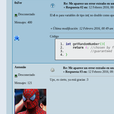
0xFer
Re: Me aparece un error extraño en un
«
Respuesta #2 en:
12 Febrero 2016, 00
Desconectado
El
d
es para variables de tipo int( no double como apar
Mensajes: 400
«
Última modificación: 12 Febrero 2016, 00:49 am
Código
int
 getRandomNumber
(
)
{
return
4
;
//chosen by f
//guaranteed 
}
Antoniio
Re: Me aparece un error extraño en un
«
Respuesta #3 en:
12 Febrero 2016, 09
Desconectado
Ups, es cierto, ya está gracias :3
Mensajes: 121