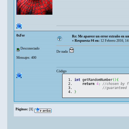
0xFer
Re: Me aparece un error extraño en un
«
Respuesta #4 en:
12 Febrero 2016, 14
Desconectado
De nada
Mensajes: 400
Código
int
 getRandomNumber
(
)
{
return
4
;
//chosen by f
//guaranteed 
}
Páginas:
[
1
]