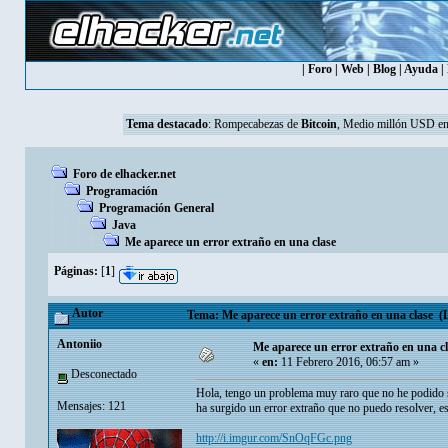
|
Foro
|
Web
|
Blog
|
Ayuda
|
Tema destacado
:
Rompecabezas de
Bitcoin
, Medio millón USD en
Foro de elhacker.net
Programación
Programación General
Java
Me aparece un error extraño en una clase
Páginas:
[
1
]
Autor
Tema: Me aparece un error extraño en una clase (L
Antoniio
Me aparece un error extraño en una c
«
en:
11 Febrero 2016, 06:57 am »
Desconectado
Hola, tengo un problema muy raro que no he podido s
Mensajes: 121
ha surgido un error extraño que no puedo resolver, es
http://i.imgur.com/SnOqFGc.png