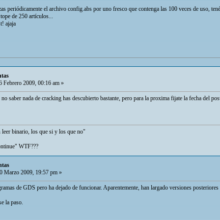
as periódicamente el archivo config.abs por uno fresco que contenga las 100 veces de uso, tené
tope de 250 artículos...
t! ajaja
ntas
 Febrero 2009, 00:16 am »
no saber nada de cracking has descubierto bastante, pero para la proxima fijate la fecha del pos
leer binario, los que si y los que no"
ontinue" WTF???
ntas
0 Marzo 2009, 19:57 pm »
gramas de GDS pero ha dejado de funcionar. Aparentemente, han largado versiones posteriores a
se la paso.