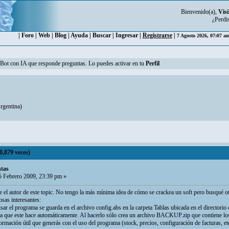
Bienvenido(a),
Visi
¿Perdi
|
Foro
|
Web
|
Blog
|
Ayuda
|
Buscar
|
Ingresar
|
Registrarse
|
7 Agosto 2026, 07:07 a
n Bot con IA que responde preguntas. Lo puedes activar en tu
Perfil
gentina
)
,879 veces)
tas
 Febrero 2009, 23:39 pm »
e el autor de este topic. No tengo la más mínima idea de cómo se crackea un soft pero busqu
osas interesantes:
ar el programa se guarda en el archivo config.abs en la carpeta Tablas ubicada en el directorio 
a que este hace automáticamente. Al hacerlo sólo crea un archivo BACKUP.zip que contiene los 
formación útil que generás con el uso del programa (stock, precios, configuración de facturas, e