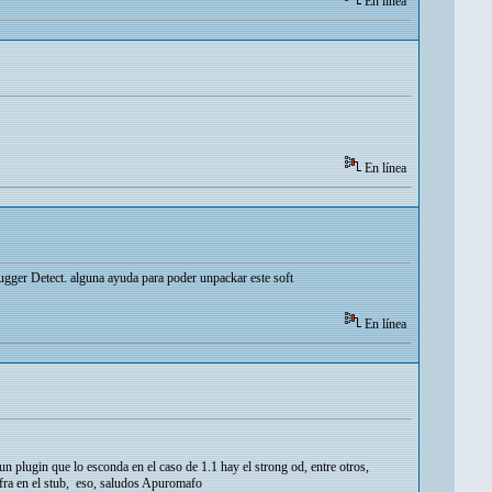
En línea
En línea
ugger Detect. alguna ayuda para poder unpackar este soft
En línea
gun plugin que lo esconda en el caso de 1.1 hay el strong od, entre otros,
ifra en el stub, eso, saludos Apuromafo