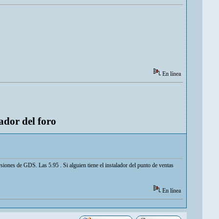
En línea
ador del foro
iones de GDS. Las 5.95 . Si alguien tiene el instalador del punto de ventas
En línea