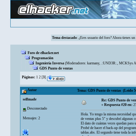
Tema destacado
: ¿Eres usuario del foro? Ahora tienes u
Foro de elhacker.net
Programación
Ingeniería Inversa
(Moderadores:
karmany
,
.:UND3R:.
,
MCKSys Ar
GDS Punto de ventas
Páginas:
1
2
[
3
]
Autor
Tema: GDS Punto de ventas (Leído 50
selfmade
Re: GDS Punto de ven
«
Respuesta #20 en:
25
Desconectado
Hola. Yo tengo la misma necesidad qu
Mensajes: 2
de ventas plus 5" y descubrí algunas c
El dato de cuántas veces quedan para us
Probé de hacer el back-up del program
tablas.abs. El segundo tiene toda la in