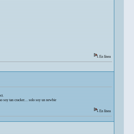
En línea
ct.
o soy tan cracker.... solo soy un newbie
En línea