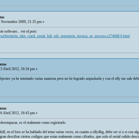
tas
 Noviembre 2009, 21:35 pm »
e software... ver el post:
versa/ferreteria_plus_crack_serial_full_gds_ingenieria_inversa_en_proceso-t274688.0.html
ntas
3 Abril 2012, 16:34 pm »
Sprotec ya he intentado varias maneras pero no he logrado unpackarla y con el olly me sale deb
ntas
6 Abril 2012, 16:43 pm »
el desempacar, es el realmente como registrarlo
kill, en el foro se ha hablado del tema varias veces, en cuanto a ollydbg, debe ser si o si con al
an descifrar ciertos codigos que estan realmente como cifrados, que solo el serial valido desc