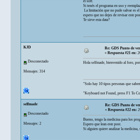
el soft.
Si tenés el programa en uso y reemplaz
La limitación que no pude salvar es el 
espero que no dejes de revisar este pos
Te sirve esta data?
KJD
Re: GDS Punto de ve
«
Respuesta #21 en:
26
Desconectado
Hola selfmade, bienvenido al foro, por 
Mensajes: 314
"Solo hay 10 tipos personas que saben 
"Keyboard not Found, press F1 To C
selfmade
Re: GDS Punto de ve
«
Respuesta #22 en:
2
Desconectado
Bueno, tengo la medicina para los pro
Mensajes: 2
Espero que lean este post.
Si alguien quiere analizar la medicina, 