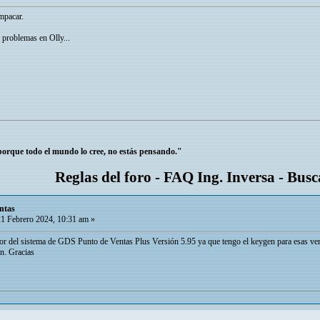
mpacar.
problemas en Olly...
 porque todo el mundo lo cree, no estás pensando."
Reglas del foro
-
FAQ Ing. Inversa
-
Busc
ntas
1 Febrero 2024, 10:31 am »
dor del sistema de GDS Punto de Ventas Plus Versión 5.95 ya que tengo el keygen para esas vers
en. Gracias