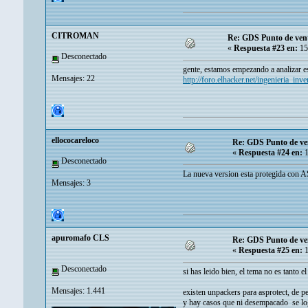
CITROMAN
Re: GDS Punto de ven
«
Respuesta #23 en:
15
Desconectado
gente, estamos empezando a analizar est
Mensajes: 22
http://foro.elhacker.net/ingenieria_in
ellococareloco
Re: GDS Punto de ve
«
Respuesta #24 en:
1
Desconectado
La nueva version esta protegida con A
Mensajes: 3
apuromafo CLS
Re: GDS Punto de ve
«
Respuesta #25 en:
1
Desconectado
si has leido bien, el tema no es tanto 
Mensajes: 1.441
existen unpackers para asprotect, de pe
y hay casos que ni desempacado se logr