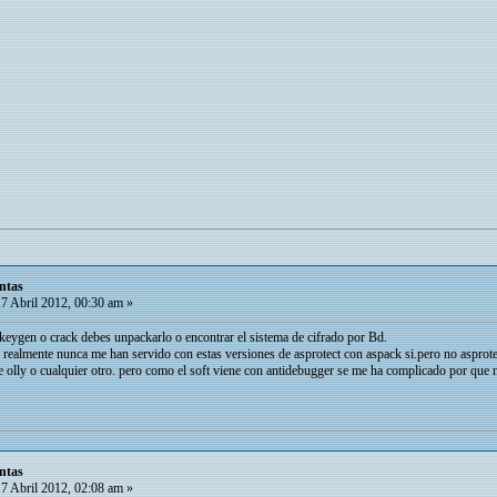
ntas
7 Abril 2012, 00:30 am »
n keygen o crack debes unpackarlo o encontrar el sistema de cifrado por Bd.
 realmente nunca me han servido con estas versiones de asprotect con aspack si.pero no asprote
olly o cualquier otro. pero como el soft viene con antidebugger se me ha complicado por que n
ntas
7 Abril 2012, 02:08 am »