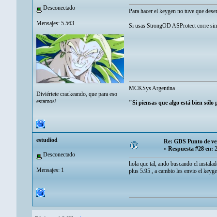
Desconectado
Para hacer el keygen no tuve que dese
Mensajes: 5.563
Si usas StrongOD ASProtect corre sin 
MCKSys Argentina
Diviértete crackeando, que para eso
estamos!
"Si piensas que algo está bien sólo
estudiod
Re: GDS Punto de ve
«
Respuesta #28 en:
2
Desconectado
hola que tal, ando buscando el instala
Mensajes: 1
plus 5.95 , a cambio les envio el keyg