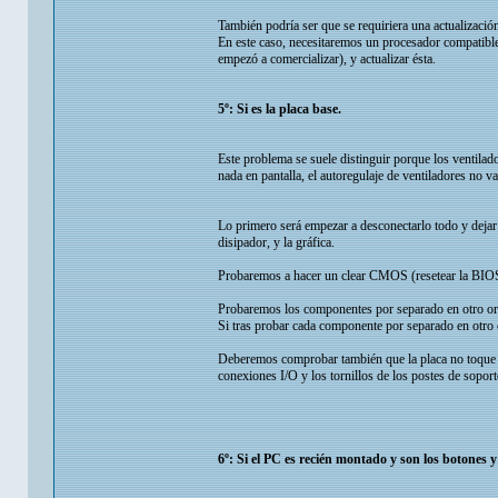
También podría ser que se requiriera una actualizaci
En este caso, necesitaremos un procesador compatible 
empezó a comercializar), y actualizar ésta.
5º: Si es la placa base.
Este problema se suele distinguir porque los ventila
nada en pantalla, el autoregulaje de ventiladores no v
Lo primero será empezar a desconectarlo todo y dej
disipador, y la gráfica.
Probaremos a hacer un clear CMOS (resetear la BIOS 
Probaremos los componentes por separado en otro ord
Si tras probar cada componente por separado en otro o
Deberemos comprobar también que la placa no toque en
conexiones I/O y los tornillos de los postes de soport
6º: Si el PC es recién montado y son los botones y