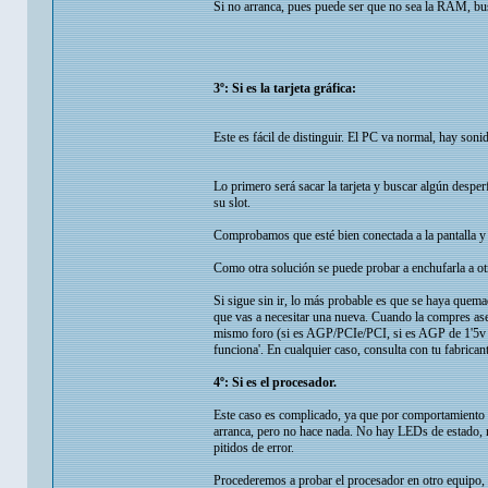
Si no arranca, pues puede ser que no sea la RAM, bu
3º: Si es la tarjeta gráfica:
Este es fácil de distinguir. El PC va normal, hay soni
Lo primero será sacar la tarjeta y buscar algún desp
su slot.
Comprobamos que esté bien conectada a la pantalla y s
Como otra solución se puede probar a enchufarla a otro
Si sigue sin ir, lo más probable es que se haya quema
que vas a necesitar una nueva. Cuando la compres aseg
mismo foro (si es AGP/PCIe/PCI, si es AGP de 1'5v o d
funciona'. En cualquier caso, consulta con tu fabrican
4º: Si es el procesador.
Este caso es complicado, ya que por comportamiento d
arranca, pero no hace nada. No hay LEDs de estado, n
pitidos de error.
Procederemos a probar el procesador en otro equipo, 