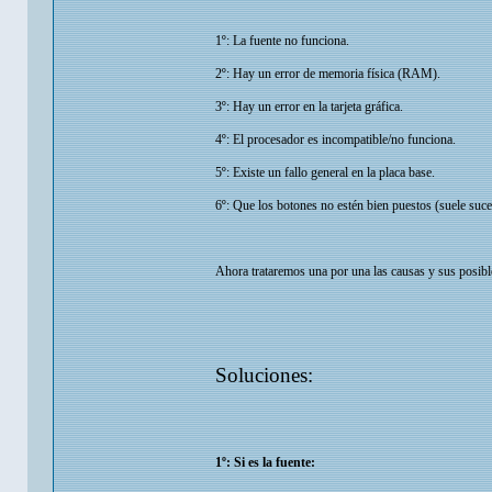
1º: La fuente no funciona.
2º: Hay un error de memoria física (RAM).
3º: Hay un error en la tarjeta gráfica.
4º: El procesador es incompatible/no funciona.
5º: Existe un fallo general en la placa base.
6º: Que los botones no estén bien puestos (suele suc
Ahora trataremos una por una las causas y sus posibl
Soluciones:
1º: Si es la fuente: