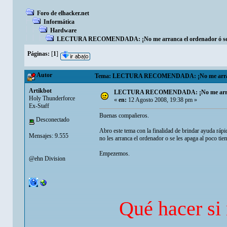
Foro de elhacker.net
Informática
Hardware
LECTURA RECOMENDADA: ¡No me arranca el ordenador ó se me
Páginas:
[
1
]
Autor
Tema: LECTURA RECOMENDADA: ¡No me arranca el
Artikbot
LECTURA RECOMENDADA: ¡No me arranca e
Holy Thunderforce
«
en:
12 Agosto 2008, 19:38 pm »
Ex-Staff
Buenas compañeros.
Desconectado
Abro este tema con la finalidad de brindar ayuda rápid
Mensajes: 9.555
no les arranca el ordenador o se les apaga al poco ti
Empezemos.
@ehn Division
Qué hacer si