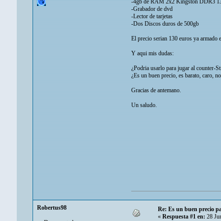
-4gb de RAM 2x2 Kingston DDR3 
-Grabador de dvd
-Lector de tarjetas
-Dos Discos duros de 500gb
El precio serian 130 euros ya armado e
Y aqui mis dudas:
¿Podria usarlo para jugar al counter-S
¿Es un buen precio, es barato, caro, n
Gracias de antemano.
Un saludo.
Robertus98
Re: Es un buen precio p
«
Respuesta #1 en:
28 Jun