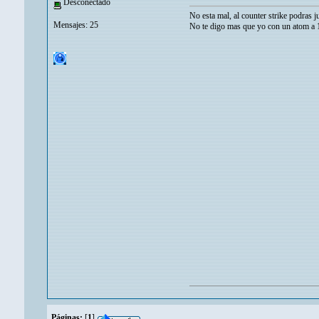
Desconectado
No esta mal, al counter strike podras j
Mensajes: 25
No te digo mas que yo con un atom a 1.x
Páginas:
[
1
]