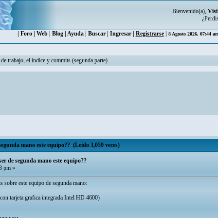
Bienvenido(a),
Visi
¿Perdi
|
Foro
|
Web
|
Blog
|
Ayuda
|
Buscar
|
Ingresar
|
Registrarse
|
8 Agosto 2026, 07:44 a
 de trabajo, el índice y commits (segunda parte)
segunda mano este equipo?? (Leído 3,059 veces)
ser de segunda mano este equipo??
3 pm »
is sobre este equipo de segunda mano:
on tarjeta grafica integrada Intel HD 4600)