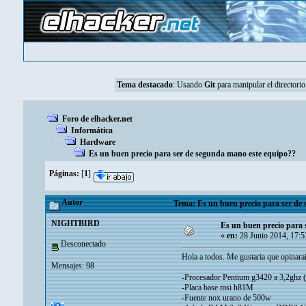
Tema destacado
:
Usando
Git
para manipular el directorio
Foro de elhacker.net
Informática
Hardware
Es un buen precio para ser de segunda mano este equipo??
Páginas:
[
1
]
Autor
Tema: Es un buen precio para ser de 
NIGHTBIRD
Es un buen precio para 
«
en:
28 Junio 2014, 17:5
Desconectado
Hola a todos. Me gustaria que opinara
Mensajes: 98
-Procesador Pentium g3420 a 3,2ghz (c
-Placa base msi h81M
-Fuente nox urano de 500w