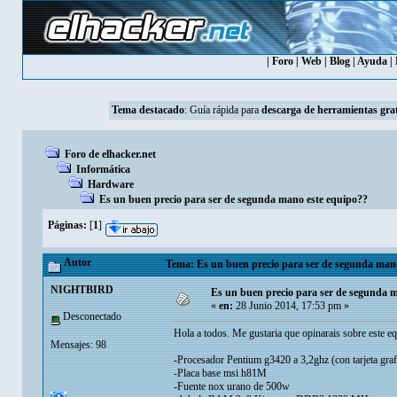
|
Foro
|
Web
|
Blog
|
Ayuda
|
Tema destacado
:
Guía rápida para
descarga de herramientas grat
Foro de elhacker.net
Informática
Hardware
Es un buen precio para ser de segunda mano este equipo??
Páginas:
[
1
]
Autor
Tema: Es un buen precio para ser de segunda mano
NIGHTBIRD
Es un buen precio para ser de segunda 
«
en:
28 Junio 2014, 17:53 pm »
Desconectado
Hola a todos. Me gustaria que opinarais sobre este 
Mensajes: 98
-Procesador Pentium g3420 a 3,2ghz (con tarjeta graf
-Placa base msi h81M
-Fuente nox urano de 500w