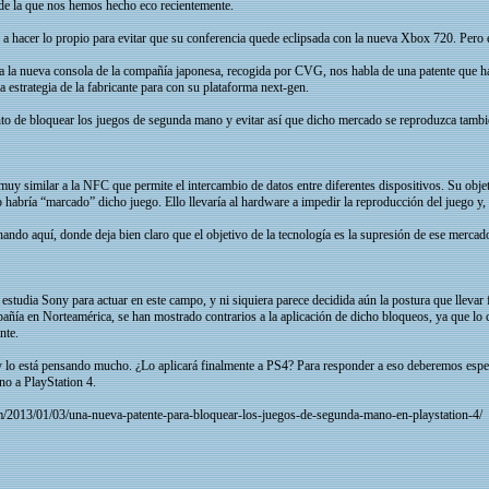
s de la que nos hemos hecho eco recientemente.
y a hacer lo propio para evitar que su conferencia quede eclipsada con la nueva Xbox 720. Pero 
 a la nueva consola de la compañía japonesa, recogida por CVG, nos habla de una patente que ha
 estrategia de la fabricante para con su plataforma next-gen.
ento de bloquear los juegos de segunda mano y evitar así que dicho mercado se reproduzca tambi
muy similar a la NFC que permite el intercambio de datos entre diferentes dispositivos. Su objet
habría “marcado” dicho juego. Ello llevaría al hardware a impedir la reproducción del juego y, po
hando aquí, donde deja bien claro que el objetivo de la tecnología es la supresión de ese merc
estudia Sony para actuar en este campo, y ni siquiera parece decidida aún la postura que llevar 
ñía en Norteamérica, se han mostrado contrarios a la aplicación de dicho bloqueos, ya que lo 
nte.
ny lo está pensando mucho. ¿Lo aplicará finalmente a PS4? Para responder a eso deberemos es
no a PlayStation 4.
2013/01/03/una-nueva-patente-para-bloquear-los-juegos-de-segunda-mano-en-playstation-4/