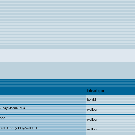
Iniciado por
bon22
a PlayStation Plus
wolfbcn
mano
wolfbcn
Xbox 720 y PlayStation 4
wolfbcn