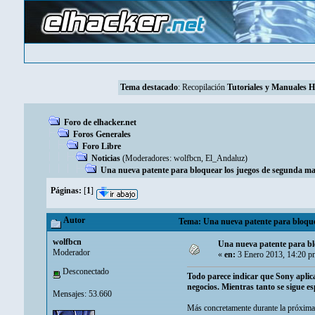
Tema destacado
:
Recopilación
Tutoriales y Manuales 
Foro de elhacker.net
Foros Generales
Foro Libre
Noticias
(Moderadores:
wolfbcn
,
El_Andaluz
)
Una nueva patente para bloquear los juegos de segunda ma
Páginas:
[
1
]
Autor
Tema: Una nueva patente para bloquea
wolfbcn
Una nueva patente para bl
Moderador
«
en:
3 Enero 2013, 14:20 p
Desconectado
Todo parece indicar que Sony aplic
negocios. Mientras tanto se sigue 
Mensajes: 53.660
Más concretamente durante la próxima E