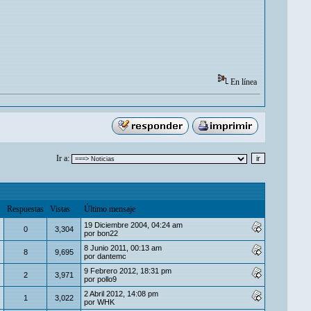
En línea
Ir a:
Respuestas
Vistas
Último mensaje
19 Diciembre 2004, 04:24 am
0
3,304
por
bon22
8 Junio 2011, 00:13 am
8
9,695
por
dantemc
9 Febrero 2012, 18:31 pm
2
3,971
por
pollo9
2 Abril 2012, 14:08 pm
1
3,022
por
WHK