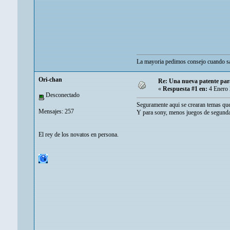
La mayoria pedimos consejo cuando sa
Ori-chan
Re: Una nueva patente par
«
Respuesta #1 en:
4 Enero 
Desconectado
Seguramente aqui se crearan temas que 
Mensajes: 257
Y para sony, menos juegos de segunda 
El rey de los novatos en persona.