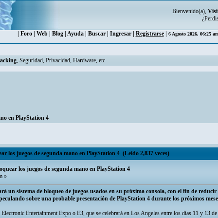
Bienvenido(a),
Visi
¿Perdi
|
Foro
|
Web
|
Blog
|
Ayuda
|
Buscar
|
Ingresar
|
Registrarse
|
6 Agosto 2026, 06:25 a
Hacking
, Seguridad, Privacidad, Hardware, etc
no en PlayStation 4
r los juegos de segunda mano en PlayStation 4 (Leído 2,837 veces)
oquear los juegos de segunda mano en PlayStation 4
m »
ará un sistema de bloqueo de juegos usados en su próxima consola, con el fin de reducir
especulando sobre una probable presentación de PlayStation 4 durante los próximos mese
lectronic Entertainment Expo o E3, que se celebrará en Los Angeles entre los días 11 y 13 de 