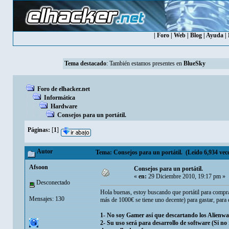
|
Foro
|
Web
|
Blog
|
Ayuda
|
Tema destacado
: También estamos presentes en
BlueSky
Foro de elhacker.net
Informática
Hardware
Consejos para un portátil.
Páginas:
[
1
]
Autor
Tema: Consejos para un portátil. (Leído 6,934 vec
Afsoon
Consejos para un portátil.
«
en:
29 Diciembre 2010, 19:17 pm »
Desconectado
Hola buenas, estoy buscando que portátil para compr
Mensajes: 130
más de 1000€ se tiene uno decente) para gastar, para q
1- No soy Gamer así que descartando los Alienwa
2- Su uso será para desarrollo de software (Si no