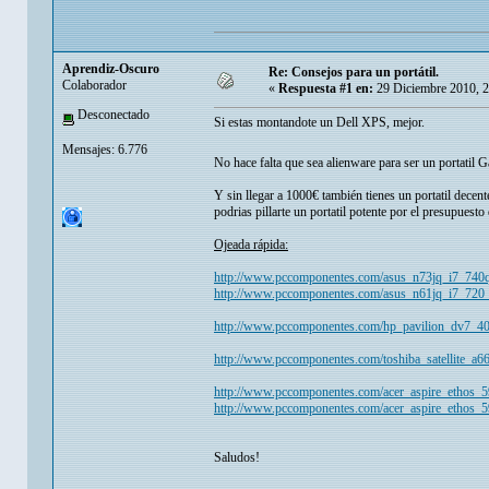
Aprendiz-Oscuro
Re: Consejos para un portátil.
Colaborador
«
Respuesta #1 en:
29 Diciembre 2010, 
Desconectado
Si estas montandote un Dell XPS, mejor.
Mensajes: 6.776
No hace falta que sea alienware para ser un portatil
Y sin llegar a 1000€ también tienes un portatil decen
podrias pillarte un portatil potente por el presupuesto
Ojeada rápida:
http://www.pccomponentes.com/asus_n73jq_i7_74
http://www.pccomponentes.com/asus_n61jq_i7_720
http://www.pccomponentes.com/hp_pavilion_dv7_
http://www.pccomponentes.com/toshiba_satellite
http://www.pccomponentes.com/acer_aspire_etho
http://www.pccomponentes.com/acer_aspire_ethos
Saludos!