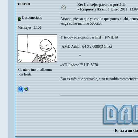
тαптяα
Re: Consejos para un portátil.
«
Respuesta #5 en:
1 Enero 2011, 13:09
Desconectado
Afsoon, pienso que ya con lo que pones tu ahi, tien
tenga como mínimo 500GB.
Mensajes: 1.151
Y te doy otra opción, a Intel + NVIDIA
-AMD Athlon 64 X2 6000(3 GhZ)
+
-ATI Radeon™ HD 5870
Sic utere tuo ut alienum
non laeda
Eso es más que aceptable, sino te podría recomendar
Entra a un si