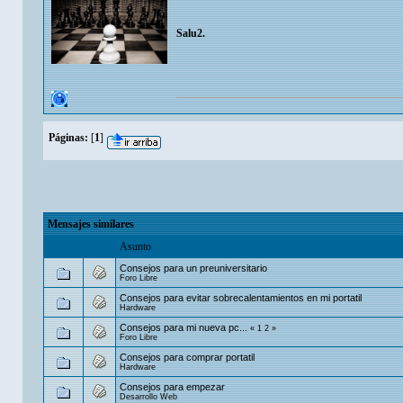
Salu2.
Páginas:
[
1
]
Mensajes similares
Asunto
Consejos para un preuniversitario
Foro Libre
Consejos para evitar sobrecalentamientos en mi portatil
Hardware
Consejos para mi nueva pc...
«
1
2
»
Foro Libre
Consejos para comprar portatil
Hardware
Consejos para empezar
Desarrollo Web