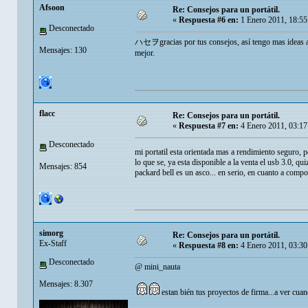
Afsoon
Re: Consejos para un portátil.
«
Respuesta #6 en:
1 Enero 2011, 18:55
Desconectado
ハセヲgracias por tus consejos, así tengo mas ideas au
Mensajes: 130
mejor.
flacc
Re: Consejos para un portátil.
«
Respuesta #7 en:
4 Enero 2011, 03:17
Desconectado
mi portatil esta orientada mas a rendimiento seguro, p
lo que se, ya esta disponible a la venta el usb 3.0, q
Mensajes: 854
packard bell es un asco... en serio, en cuanto a comp
simorg
Re: Consejos para un portátil.
Ex-Staff
«
Respuesta #8 en:
4 Enero 2011, 03:30
Desconectado
@ mini_nauta
Mensajes: 8.307
estan bién tus proyectos de firma...a ver cuan