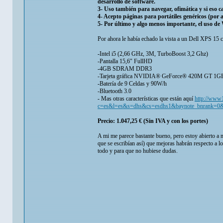
desarrollo de software.
3- Uso también para navegar, ofimática y si eso c
4- Acepto páginas para portátiles genéricos (por a
5- Por último y algo menos importante, el uso d
Por ahora le había echado la vista a un Dell XPS 15 co
-Intel i5 (2,66 GHz, 3M, TurboBoost 3,2 Ghz)
-Pantalla 15,6" FullHD
-4GB SDRAM DDR3
-Tarjeta gráfica NVIDIA® GeForce® 420M GT 1GB(Wir
-Batería de 9 Celdas y 90W/h
-Bluetooth 3.0
- Mas otras características que están aquí
http://www1
c=es&l=es&s=dhs&cs=esdhs1&baynote_bnrank=0&b
Precio: 1.047,25 € (Sin IVA y con los portes)
A mi me parece bastante bueno, pero estoy abierto a 
que se escribían así) que mejoras habrán respecto a lo
todo y para que no hubiese dudas.