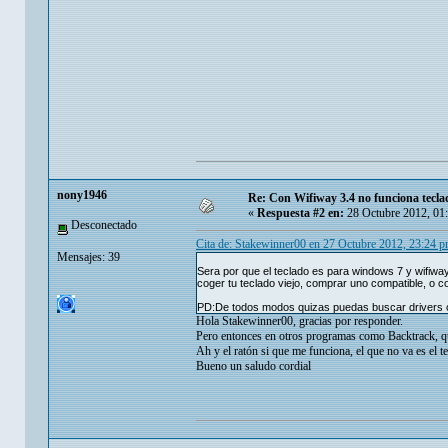
nony1946
Re: Con Wifiway 3.4 no funciona tecla
«
Respuesta #2 en:
28 Octubre 2012, 01
Desconectado
Cita de: Stakewinner00 en 27 Octubre 2012, 23:24 
Mensajes: 39
Sera por que el teclado es para windows 7 y wifiw
coger tu teclado viejo, comprar uno compatible, o 
PD:De todos modos quizas puedas buscar drivers o
Hola Stakewinner00, gracias por responder.
Pero entonces en otros programas como Backtrack, que
Ah y el ratón si que me funciona, el que no va es el t
Bueno un saludo cordial