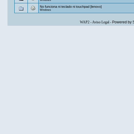
No funciona ni teclado ni touchpad [lenovo]
Windows
WAP2
-
Aviso Legal
-
Powered by 