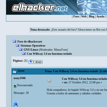
|
Foro
|
Web
|
Blog
|
Ayuda
|
Tema destacado
: ¿Eres usuario del foro? Ahora tienes un Bot con 
Foro de elhacker.net
Sistemas Operativos
GNU/Linux
(Moderador:
MinusFour
)
Con Wifiway 3.4 no funciona teclado
Páginas:
[
1
]
Autor
Tema: Con Wifiway 3.4 no funciona teclado (Leído
nony1946
Con Wifiway 3.4 no funciona teclado
«
en:
27 Octubre 2012, 22:08 pm »
Desconectado
Hola compañeros, he bajado Wifiway 3.4 y no me func
Mensajes: 39
Gracias a todos de antemano y saludos cordiales.