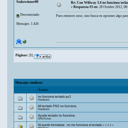
Stakewinner00
Re: Con Wifiway 3.4 no funciona tecla
«
Respuesta #3 en:
28 Octubre 2012, 08
Desconectado
Pues entonces nose, sino busca en opciones algo para
Mensajes: 1.426
Páginas:
[
1
]
Mensajes similares
Asunto
no funciona teclado ps2
Hardware
Mi teclado PS/2 no funciona
Hardware
Ayuda teclado no funciona.
GNU/Linux
Ni puedo formatear...no me funciona el teclado
«
1
2
3
»
Windows