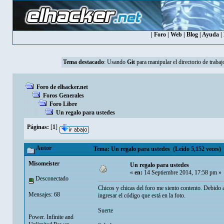
|
Foro
|
Web
|
Blog
|
Ayuda
|
Tema destacado
:
Usando
Git
para manipular el directorio de trabaj
Foro de elhacker.net
Foros Generales
Foro Libre
Un regalo para ustedes
Páginas:
[
1
]
Autor
Tema: Un regalo para ustedes (Leído 5,152 veces)
Misomeister
Un regalo para ustedes
«
en:
14 Septiembre 2014, 17:58 pm »
Desconectado
Chicos y chicas del foro me siento contento. Debido a
Mensajes: 68
ingresar el código que está en la foto.
Suerte
Power. Infinite and