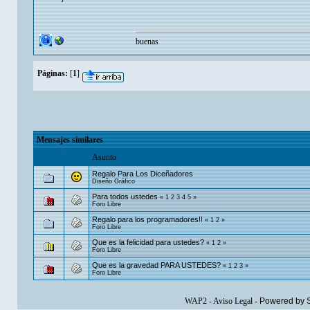
buenas
Páginas:
[
1
]
Mensajes similares
Asunto
Regalo Para Los Diceñadores
Diseño Gráfico
Para todos ustedes
«
1
2
3
4
5
»
Foro Libre
Regalo para los programadores!!
«
1
2
»
Foro Libre
Que es la felicidad para ustedes?
«
1
2
»
Foro Libre
Que es la gravedad PARA USTEDES?
«
1
2
3
»
Foro Libre
WAP2
-
Aviso Legal
-
Powered by 