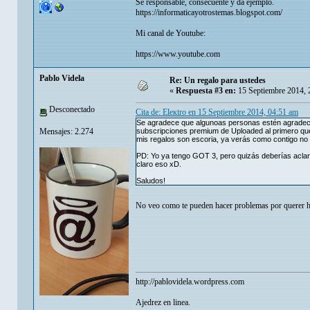
Se responsable, consecuente y da ejemplo.
https://informaticayotrostemas.blogspot.com/
Mi canal de Youtube:
https://www.youtube.com
Pablo Videla
Re: Un regalo para ustedes
«
Respuesta #3 en:
15 Septiembre 2014, 
Desconectado
Cita de: Eleкtro en 15 Septiembre 2014, 04:51 am
Se agradece que algunoas personas estén agradecida
Mensajes: 2.274
subscripciones premium de Uploaded al primero que 
mis regalos son escoria, ya verás como contigo no
PD: Yo ya tengo GOT 3, pero quizás deberías aclara
claro eso xD.
Saludos!
No veo como te pueden hacer problemas por querer 
http://pablovidela.wordpress.com
Ajedrez en linea.