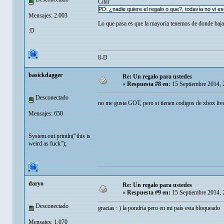
Citar
PD: ¿nadie quiere el regalo o que?, todavía no vi escr
Mensajes: 2.003
Lo que pasa es que la mayoría tenemos de donde bajarl
:D
8-D
basickdagger
Re: Un regalo para ustedes
«
Respuesta #8 en:
15 Septiembre 2014, 
Desconectado
no me gusta GOT, pero si tienen codigos de xbox liv
Mensajes: 650
System.out.println("this is
weird as fuck ");
daryo
Re: Un regalo para ustedes
«
Respuesta #9 en:
15 Septiembre 2014, 
Desconectado
gracias : ) la pondría pero en mi país esta bloqueado
Mensajes: 1.070