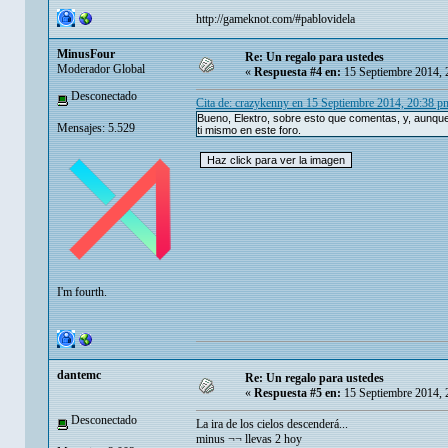
http://gameknot.com/#pablovidela
MinusFour
Re: Un regalo para ustedes
Moderador Global
«
Respuesta #4 en:
15 Septiembre 2014, 
Desconectado
Cita de: crazykenny en 15 Septiembre 2014, 20:38 p
Bueno, Eleкtro, sobre esto que comentas, y, aunque
Mensajes: 5.529
ti mismo en este foro.
I'm fourth.
dantemc
Re: Un regalo para ustedes
«
Respuesta #5 en:
15 Septiembre 2014, 
Desconectado
La ira de los cielos descenderá...
minus ¬¬ llevas 2 hoy