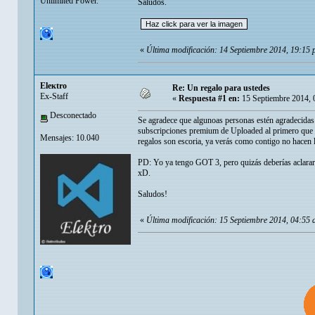
Unlimited Power.
Saludos.
«
Última modificación: 14 Septiembre 2014, 19:15 
Eleкtro
Re: Un regalo para ustedes
Ex-Staff
«
Respuesta #1 en:
15 Septiembre 2014, 
Desconectado
Se agradece que algunoas personas estén agradecidas c
subscripciones premium de Uploaded al primero que es
Mensajes: 10.040
regalos son escoria, ya verás como contigo no hacen
PD: Yo ya tengo GOT 3, pero quizás deberías aclarar s
xD.
Saludos!
«
Última modificación: 15 Septiembre 2014, 04:55 