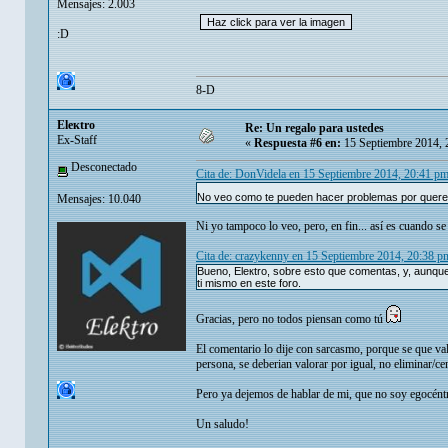
Mensajes: 2.003
:D
8-D
Eleкtro
Re: Un regalo para ustedes
Ex-Staff
«
Respuesta #6 en:
15 Septiembre 2014, 
Desconectado
Cita de: DonVidela en 15 Septiembre 2014, 20:41 p
No veo como te pueden hacer problemas por quere
Mensajes: 10.040
Ni yo tampoco lo veo, pero, en fin... así es cuando se 
Cita de: crazykenny en 15 Septiembre 2014, 20:38 p
Bueno, Eleкtro, sobre esto que comentas, y, aunque
ti mismo en este foro.
Gracias, pero no todos piensan como tú
El comentario lo dije con sarcasmo, porque se que va
persona, se deberian valorar por igual, no eliminar/ce
Pero ya dejemos de hablar de mi, que no soy egocént
Un saludo!