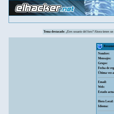
Tema destacado
: ¿Eres usuario del foro? Ahora tienes u
Resumen
Nombre:
Mensajes:
Grupo:
Fecha de reg
Última vez a
Email:
Web:
Estado actua
Hora Local:
Idioma: