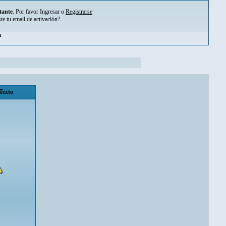
tante
. Por favor
Ingresar
o
Registrarse
ste tu
email de activación?
.
pm
Texto