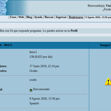
Bienvenido(a),
Visi
¿Perdi
|
Foro
|
Web
|
Blog
|
Ayuda
|
Buscar
|
Ingresar
|
Registrarse
|
9 Agosto 2026, 13:58 
n Bot con IA que responde preguntas. Lo puedes activar en tu
Perfil
 - linux1
Imagen/
linux1
138 (0,023 por día)
istro:
17 Junio 2010, 22:14 pm
ctivo:
Oculto
oculto
Desconectado
l:
9 Agosto 2026, 13:58 pm
Spanish