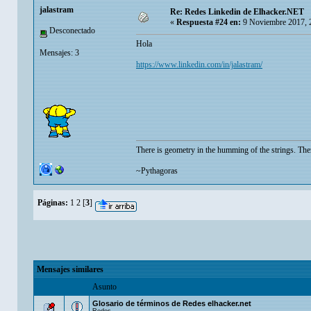
jalastram
Re: Redes Linkedin de Elhacker.NET
«
Respuesta #24 en:
9 Noviembre 2017, 
Desconectado
Hola
Mensajes: 3
https://www.linkedin.com/in/jalastram/
There is geometry in the humming of the strings. Ther
~Pythagoras
Páginas:
1
2
[
3
]
Mensajes similares
Asunto
Glosario de términos de Redes elhacker.net
Redes