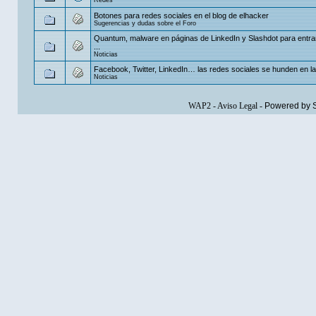
Botones para redes sociales en el blog de elhacker
Sugerencias y dudas sobre el Foro
Quantum, malware en páginas de LinkedIn y Slashdot para entra
...
Noticias
Facebook, Twitter, LinkedIn… las redes sociales se hunden en l
Noticias
WAP2
-
Aviso Legal
-
Powered by 