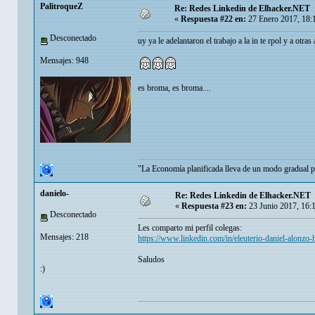
PalitroqueZ
Re: Redes Linkedin de Elhacker.NET
«
Respuesta #22 en:
27 Enero 2017, 18:
Desconectado
uy ya le adelantaron el trabajo a la in te rpol y a otra
Mensajes: 948
es broma, es broma....
"La Economía planificada lleva de un modo gradual per
danielo-
Re: Redes Linkedin de Elhacker.NET
«
Respuesta #23 en:
23 Junio 2017, 16:
Desconectado
Les comparto mi perfil colegas:
Mensajes: 218
https://www.linkedin.com/in/eleuterio-daniel-alonzo
Saludos
:)