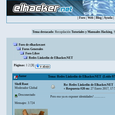
|
Foro
|
Web
|
Blog
|
Ayuda
|
Tema destacado
:
Recopilación
Tutoriales y Manuales Hacking
, 
Foro de elhacker.net
Foros Generales
Foro Libre
Redes Linkedin de Elhacker.NET
Páginas:
1
2
[
3
]
Autor
Tema: Redes Linkedin de Elhacker.NET (Leído 97,
Shell Root
Re: Redes Linkedin de Elhacker.NET
Moderador Global
«
Respuesta #20 en:
27 Enero 2017, 17:
Desconectado
Pero eso ya es exponer identidades!
Pero me uniré por privado xD
Mensajes: 3.724