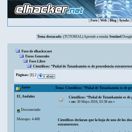
|
Foro
|
Web
|
Blog
|
Ayuda
|
Tema destacado
:
(TUTORIAL) Aprende a emular
Sentinel
Dongle
Foro de elhacker.net
Foros Generales
Foro Libre
Científicos: “Puñal de Tutankamón es de procedencia extraterres
Páginas:
[
1
]
2
Autor
Tema: Científicos: “Puñal de Tutankamón es de pro
El_Andaluz
Científicos: “Puñal de Tutankamón es de 
«
en:
30 Mayo 2016, 03:38 am »
Desconectado
Mensajes: 4.400
Científicos declaran que la hoja de uno de los 
extraterrestre.