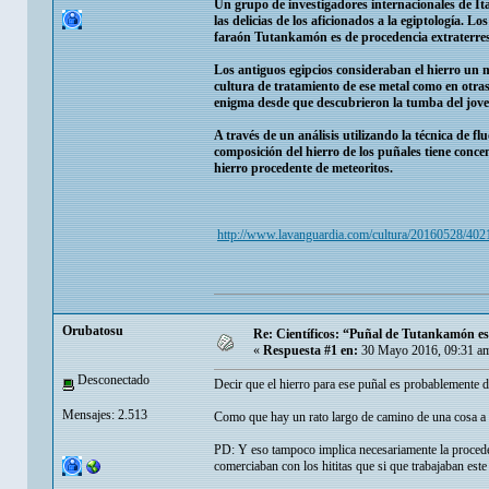
Un grupo de investigadores internacionales de Ita
las delicias de los aficionados a la egiptología. 
faraón Tutankamón es de procedencia extraterrest
Los antiguos egipcios consideraban el hierro un 
cultura de tratamiento de ese metal como en otras 
enigma desde que descubrieron la tumba del jove
A través de un análisis utilizando la técnica de f
composición del hierro de los puñales tiene concen
hierro procedente de meteoritos.
http://www.lavanguardia.com/cultura/20160528/4021
Orubatosu
Re: Científicos: “Puñal de Tutankamón es 
«
Respuesta #1 en:
30 Mayo 2016, 09:31 a
Desconectado
Decir que el hierro para ese puñal es probablemente de 
Mensajes: 2.513
Como que hay un rato largo de camino de una cosa a 
PD: Y eso tampoco implica necesariamente la procedenc
comerciaban con los hititas que si que trabajaban este