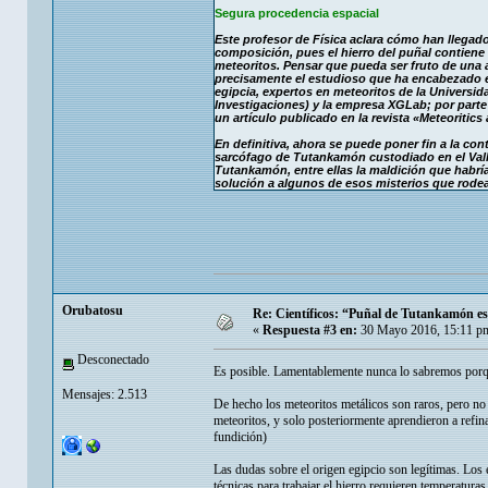
Segura procedencia espacial
Este profesor de Física aclara cómo han llegad
composición, pues el hierro del puñal contiene n
meteoritos. Pensar que pueda ser fruto de una a
precisamente el estudioso que ha encabezado el 
egipcia, expertos en meteoritos de la Universida
Investigaciones) y la empresa XGLab; por parte 
un artículo publicado en la revista «Meteoritics
En definitiva, ahora se puede poner fin a la co
sarcófago de Tutankamón custodiado en el Valle
Tutankamón, entre ellas la maldición que habrí
solución a algunos de esos misterios que rodea
Orubatosu
Re: Científicos: “Puñal de Tutankamón es 
«
Respuesta #3 en:
30 Mayo 2016, 15:11 p
Desconectado
Es posible. Lamentablemente nunca lo sabremos porqu
Mensajes: 2.513
De hecho los meteoritos metálicos son raros, pero no
meteoritos, y solo posteriormente aprendieron a refi
fundición)
Las dudas sobre el origen egipcio son legítimas. Los 
técnicas para trabajar el hierro requieren temperatura