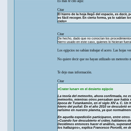
Es mas te cito aquí:
Citar
El hierro de la hoja llegó del espacio, es decir
es fácil recoger. En cierta forma, ya lo sabían 
cielo»
Citar
De hecho, dado que no conocían los procedimientos
hierro usado en este caso, quienes lo hicieran fueran
Los egipcios no sabían trabajar el acero. Las hojas ve
No quiere decir que no hayan utilizado un meteorito m
Te dejo mas información.
Citar
«Crater lunar» en el desierto egipcio
La teoría del meteorito, ahora confirmada, no 
meteorito, mientras otros pensaban que había si
época de Tutankamón, en el siglo XIV a. C. Un h
hierro del puñal: En el año 2010 se descubrió e
rarísimo en nuestro planeta, ya que normalment
En aquella expedición participaron, entre otros 
«Cuando fue descubierto el cráter, hablamos de
Decidimos entonces hacer el análisis, superand
los hallazgos», explica Francesco Porcelli, en 