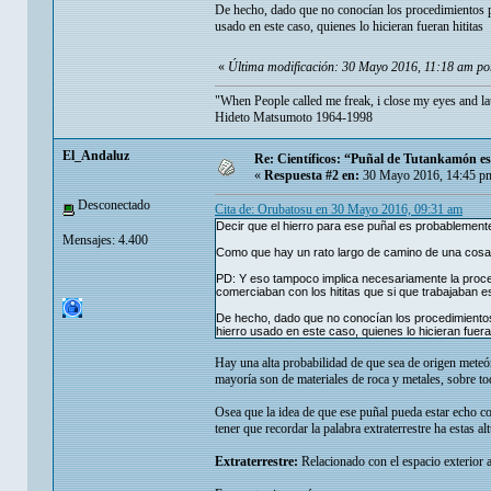
De hecho, dado que no conocían los procedimientos pa
usado en este caso, quienes lo hicieran fueran hititas
«
Última modificación: 30 Mayo 2016, 11:18 am p
"When People called me freak, i close my eyes and la
Hideto Matsumoto 1964-1998
El_Andaluz
Re: Científicos: “Puñal de Tutankamón es 
«
Respuesta #2 en:
30 Mayo 2016, 14:45 p
Desconectado
Cita de: Orubatosu en 30 Mayo 2016, 09:31 am
Decir que el hierro para ese puñal es probablemente 
Mensajes: 4.400
Como que hay un rato largo de camino de una cosa 
PD: Y eso tampoco implica necesariamente la procede
comerciaban con los hititas que si que trabajaban e
De hecho, dado que no conocían los procedimientos
hierro usado en este caso, quienes lo hicieran fueran
Hay una alta probabilidad de que sea de origen meteóri
mayoría son de materiales de roca y metales, sobre t
Osea que la idea de que ese puñal pueda estar echo co
tener que recordar la palabra extraterrestre ha estas alt
Extraterrestre:
Relacionado con el espacio exterior a