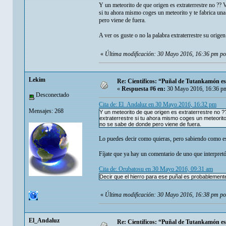
Y un meteorito de que origen es extraterrestre no ?? V
si tu ahora mismo coges un meteorito y te fabrica una
pero viene de fuera.
A ver os guste o no la palabra extraterrestre su origen
«
Última modificación: 30 Mayo 2016, 16:36 pm p
Lekim
Re: Científicos: “Puñal de Tutankamón es 
«
Respuesta #6 en:
30 Mayo 2016, 16:36 p
Desconectado
Cita de: El_Andaluz en 30 Mayo 2016, 16:32 pm
Mensajes: 268
Y un meteorito de que origen es extraterrestre no ?
extraterrestre si tu ahora mismo coges un meteorito
no se sabe de donde pero viene de fuera.
Lo puedes decir como quieras, pero sabiendo como es
Fíjate que ya hay un comentario de uno que interpretó
Cita de: Orubatosu en 30 Mayo 2016, 09:31 am
Decir que el hierro para ese puñal es probablemente 
«
Última modificación: 30 Mayo 2016, 16:38 pm p
El_Andaluz
Re: Científicos: “Puñal de Tutankamón es 