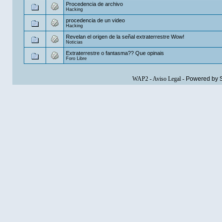
Procedencia de archivo
Hacking
procedencia de un video
Hacking
Revelan el origen de la señal extraterrestre Wow!
Noticias
Extraterrestre o fantasma?? Que opinais
Foro Libre
WAP2
-
Aviso Legal
-
Powered by 