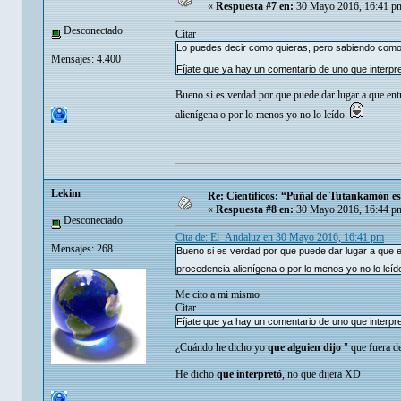
«
Respuesta #7 en:
30 Mayo 2016, 16:41 p
Desconectado
Citar
Lo puedes decir como quieras, pero sabiendo como 
Mensajes: 4.400
Fíjate que ya hay un comentario de uno que interpr
Bueno si es verdad por que puede dar lugar a que en
alienígena o por lo menos yo no lo leído.
Lekim
Re: Científicos: “Puñal de Tutankamón es 
«
Respuesta #8 en:
30 Mayo 2016, 16:44 p
Desconectado
Cita de: El_Andaluz en 30 Mayo 2016, 16:41 pm
Mensajes: 268
Bueno si es verdad por que puede dar lugar a que 
procedencia alienígena o por lo menos yo no lo leíd
Me cito a mi mismo
Citar
Fíjate que ya hay un comentario de uno que interpr
¿Cuándo he dicho yo
que alguien dijo
" que fuera d
He dicho
que interpretó
, no que dijera XD