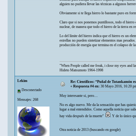
alguien no pudiera llevar las técnicas a algunos herrero
Obviamente si te llega hierro lo bastante puro en for
Claro que si nos ponemos puntillosos, todo el hierro e
nuclear, de manera que todo el hierro de la tierra en r
Lo del límite del hierro indica que el hierro es un el
estrellas no pueden sintetizar elementos mas pesados.
producción de energía que termina en el colapso de la 
"When People called me freak, i close my eyes and la
Hideto Matsumoto 1964-1998
Lekim
Re: Científicos: “Puñal de Tutankamón es 
«
Respuesta #4 en:
30 Mayo 2016, 16:20 p
Desconectado
Muy interesante si, pero....
Mensajes: 268
No es algo nuevo. Me da la sensación que has quierido
lugar a mal entendidos. Como aquella noticia que sali
hay vida después de la muerte"
. Y de lo único qu
Otra noticia de 2013 (buscando en google)