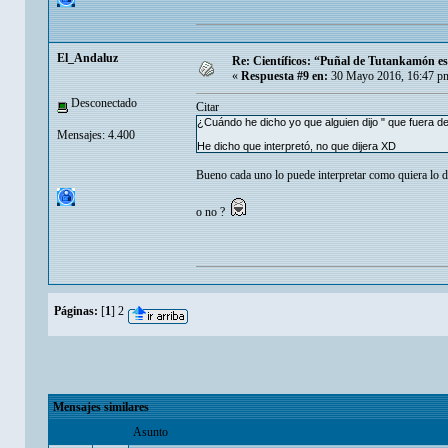
El_Andaluz
Re: Científicos: “Puñal de Tutankamón es 
«
Respuesta #9 en:
30 Mayo 2016, 16:47 p
Desconectado
Citar
¿Cuándo he dicho yo que alguien dijo " que fuera d
Mensajes: 4.400
He dicho que interpretó, no que dijera XD
Bueno cada uno lo puede interpretar como quiera lo d
o no ?
Páginas:
[
1
]
2
Mensajes similares
Asunto