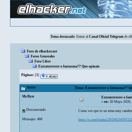
Tema destacado
: Entrar al
Canal Oficial Telegram
de elh
Foro de elhacker.net
Foros Generales
Foro Libre
Extraterrestre o fantasma?? Que opinais
Páginas:
[
1
]
Autor
Tema: Extraterrestre o fantasma?? Qu
Mr.Byte
Extraterrestre o fa
«
en:
30 Mayo 2026, 
Desconectado
Como veo que es un tema muy candente 
Mensajes: 466
https://x.com/i/status/201942345915