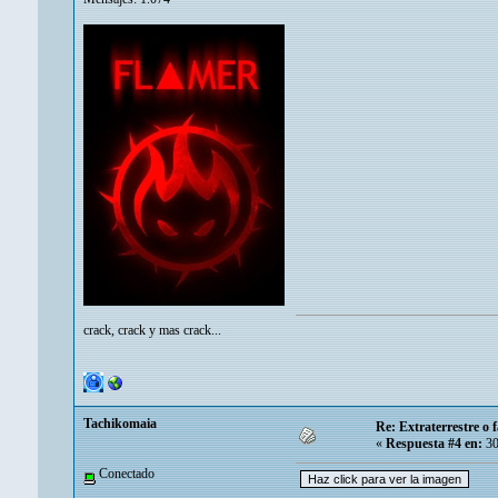
crack, crack y mas crack...
Tachikomaia
Re: Extraterrestre o
«
Respuesta #4 en:
30
Conectado