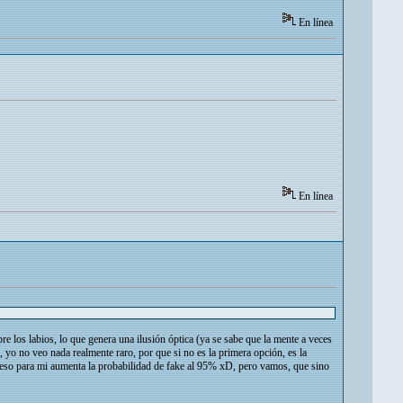
En línea
En línea
e los labios, lo que genera una ilusión óptica (ya se sabe que la mente a veces
, yo no veo nada realmente raro, por que si no es la primera opción, es la
. eso para mi aumenta la probabilidad de fake al 95% xD, pero vamos, que sino