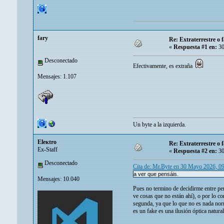
fary
Re: Extraterrestre o
«
Respuesta #1 en:
30
Desconectado
Efectivamente, es extraña
Mensajes: 1.107
Un byte a la izquierda.
Eleкtro
Re: Extraterrestre o
Ex-Staff
«
Respuesta #2 en:
30
Desconectado
Cita de: Mr.Byte en 30 Mayo 2026, 0
a ver que pensáis.
Mensajes: 10.040
Pues no termino de decidirme entre pen
ve cosas que no están ahí), o por lo co
segunda, ya que lo que no es nada norm
es un fake es una ilusión óptica natura