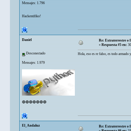
Mensajes: 1.796
Hackentifiko!
Danielㅤ
Re: Extraterrestre o
«
Respuesta #5 en:
30
Desconectado
Hola, eso es re falso, es todo armado 
Mensajes: 1.979
🔵🔵🔵🔵🔵🔵🔵
El_Andaluz
Re: Extraterrestre o
«
Respuesta #6 en:
31