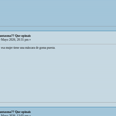
 fantasma?? Que opinais
 Mayo 2026, 20:31 pm »
y esa mujer tiene una máscara de goma puesta.
 fantasma?? Que opinais
 Mayo 2026, 13:05 pm »