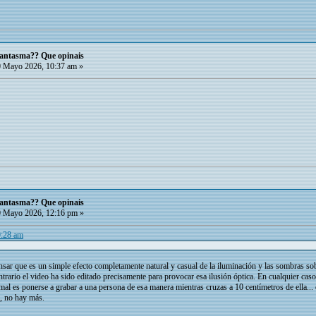
 fantasma?? Que opinais
 Mayo 2026, 10:37 am »
 fantasma?? Que opinais
 Mayo 2026, 12:16 pm »
9:28 am
sar que es un simple efecto completamente natural y casual de la iluminación y las sombras sobr
ntrario el video ha sido editado precisamente para provocar esa ilusión óptica. En cualquier caso
al es ponerse a grabar a una persona de esa manera mientras cruzas a 10 centímetros de ella..
l, no hay más.