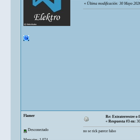
«
Última modificación: 30 Mayo 2026
Flamer
Re: Extraterrestre o
«
Respuesta #3 en:
30
Desconectado
no se rick parece falso
Mensajes: 1.074