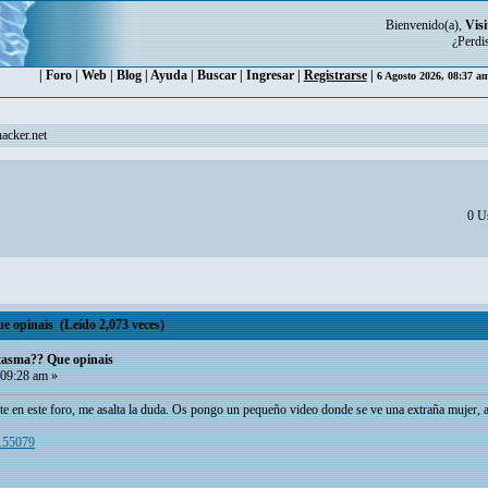
Bienvenido(a),
Visi
¿Perdi
|
Foro
|
Web
|
Blog
|
Ayuda
|
Buscar
|
Ingresar
|
Registrarse
|
6 Agosto 2026, 08:37 a
acker.net
0 Us
e opinais (Leído 2,073 veces)
ntasma?? Que opinais
09:28 am »
en este foro, me asalta la duda. Os pongo un pequeño video donde se ve una extraña mujer, a
2155079