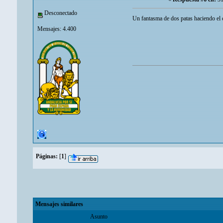
Desconectado
Un fantasma de dos patas haciendo el 
Mensajes: 4.400
Páginas:
[
1
]
Mensajes similares
Asunto