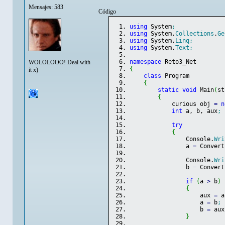
Mensajes: 583
Código
using
 System
;
using
 System.
Collections
.
Ge
using
 System.
Linq
;
using
 System.
Text
;
namespace
 Reto3_Net
WOLOLOOO! Deal with
{
it x)
class
 Program
{
static
void
 Main
(
st
{
            curious obj 
=
n
int
 a, b, aux
;
try
{
                Console.
Wri
                a 
=
 Convert
                Console.
Wri
                b 
=
 Convert
if
(
a 
>
 b
)
{
                    aux 
=
 a
                    a 
=
 b
;
                    b 
=
 aux
}