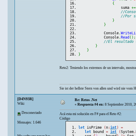
{
                    suma 
+=
//Conso
//Por s
}
}
            Console
.
WriteLi
            Console
.
Read
(
)
;
//El resultado 
}
}
}
Reto2: Teniendo los extremos de un intervalo, mostr
Sie ist der hellste Stern von allen und wird nie vom H
[D4N93R]
Re: Retos .Net
Wiki
«
Respuesta #4 en:
8 Septiembre 2010, 2
Desconectado
Acá esta mi solución en F# para el Reto #2:
Código
Mensajes: 1.646
let
 isPrime 
(
n
:
int
)
=
let
 bound 
=
int
(
System
.
My software never has