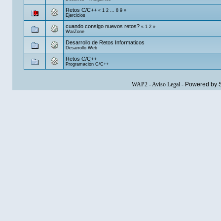
Retos C/C++
«
1
2
...
8
9
»
Ejercicios
cuando consigo nuevos retos?
«
1
2
»
WarZone
Desarrollo de Retos Informaticos
Desarrollo Web
Retos C/C++
Programación C/C++
WAP2
-
Aviso Legal
-
Powered by 