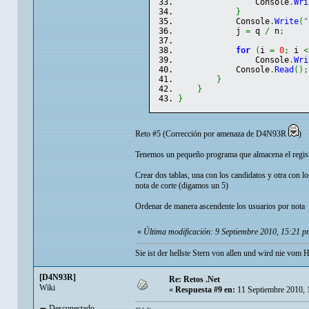
                Console
.
Wri
}
            Console
.
Write
(
"
            j 
=
 q 
/
 n
;
for
(
i 
=
0
;
 i 
<
                Console
.
Wri
            Console
.
Read
(
)
;
}
}
}
Reto #5 (Corrección por amenaza de D4N93R
)
Tenemos un pequeño programa que almacena el regist
Crear dos tablas, una con los candidatos y otra con lo
nota de corte (digamos un 5)
Ordenar de manera ascendente los usuarios por nota
«
Última modificación: 9 Septiembre 2010, 15:21 pm
Sie ist der hellste Stern von allen und wird nie vom H
[D4N93R]
Re: Retos .Net
Wiki
«
Respuesta #9 en:
11 Septiembre 2010, 
Desconectado