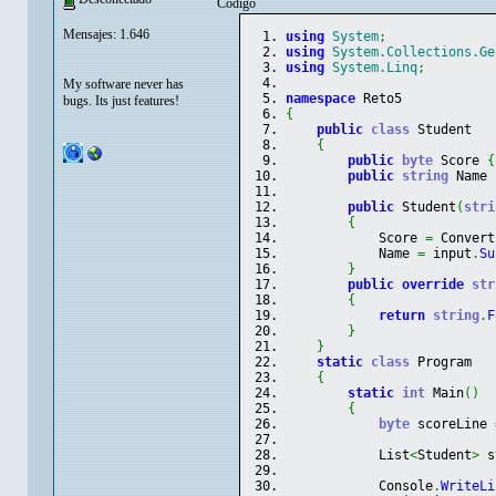
Código
Mensajes: 1.646
using
System
;
using
System.Collections.Ge
using
System.Linq
;
My software never has
namespace
 Reto5
bugs. Its just features!
{
public
class
 Student
{
public
byte
 Score 
{
public
string
 Name 
public
 Student
(
stri
{
            Score 
=
 Convert
            Name 
=
 input
.
Su
}
public
override
str
{
return
string
.
F
}
}
static
class
 Program
{
static
int
 Main
(
)
{
byte
 scoreLine 
            List
<
Student
>
 s
            Console
.
WriteLi