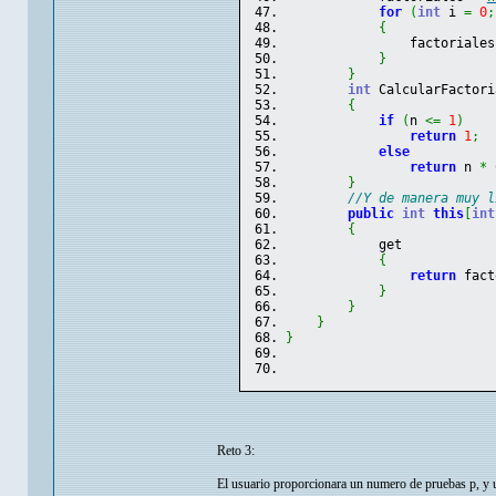
for
(
int
 i 
=
0
;
{
                factoriales
}
}
int
 CalcularFactori
{
if
(
n 
<=
1
)
return
1
;
else
return
 n 
*
 
}
//Y de manera muy l
public
int
this
[
int
{
            get
{
return
 fact
}
}
}
}
Reto 3:
El usuario proporcionara un numero de pruebas p, y 