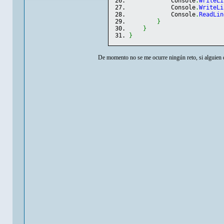
            Console
.
WriteLi
            Console
.
WriteLi
            Console
.
ReadLin
}
}
}
De momento no se me ocurre ningún reto, si alguien 