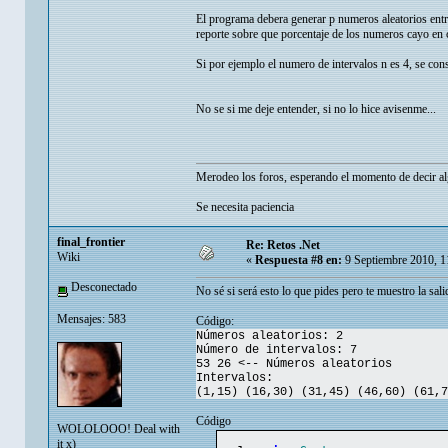
El programa debera generar p numeros aleatorios entre
reporte sobre que porcentaje de los numeros cayo en c
Si por ejemplo el numero de intervalos n es 4, se con
No se si me deje entender, si no lo hice avisenme...
Merodeo los foros, esperando el momento de decir algo
Se necesita paciencia
final_frontier
Re: Retos .Net
Wiki
«
Respuesta #8 en:
9 Septiembre 2010, 1
Desconectado
No sé si será esto lo que pides pero te muestro la sal
Mensajes: 583
Código:
Números aleatorios: 2
Número de intervalos: 7
53 26 <-- Números aleatorios
Intervalos:
(1,15) (16,30) (31,45) (46,60) (61,7
Código
WOLOLOOO! Deal with
it x)