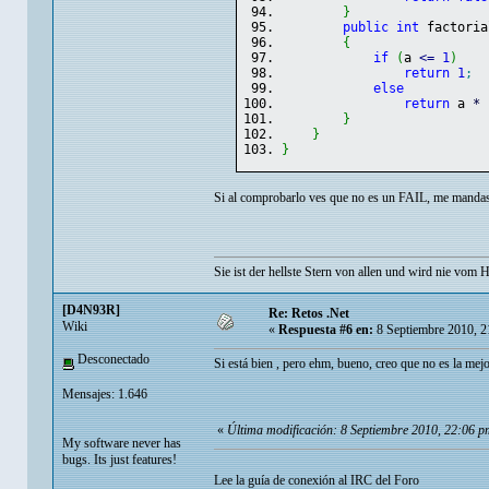
}
public
int
 factoria
{
if
(
a 
<=
1
)
return
1
;
else
return
 a 
*
 
}
}
}
Si al comprobarlo ves que no es un FAIL, me mandas
Sie ist der hellste Stern von allen und wird nie vom H
[D4N93R]
Re: Retos .Net
Wiki
«
Respuesta #6 en:
8 Septiembre 2010, 2
Desconectado
Si está bien , pero ehm, bueno, creo que no es la
Mensajes: 1.646
«
Última modificación: 8 Septiembre 2010, 22:06
My software never has
bugs. Its just features!
Lee la guía de conexión al IRC del Foro