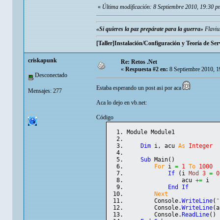
«
Última modificación: 8 Septiembre 2010, 19:30 p
«Si quieres la paz prepárate para la guerra»
Flaviu
[Taller]Instalación/Configuración y Teoría de Ser
criskapunk
Re: Retos .Net
«
Respuesta #2 en:
8 Septiembre 2010, 1
Desconectado
Estaba esperando un post asi por aca
Mensajes: 277
Aca lo dejo en vb.net:
Código
Module Module1
Dim
 i, acu 
As
Integer
Sub
 Main
(
)
For
 i 
=
1
To
1000
If
(
i 
Mod
3
=
0
                acu 
+=
 i
End
If
Next
        Console.
WriteLine
(
"
        Console.
WriteLine
(
a
        Console.
ReadLine
(
)