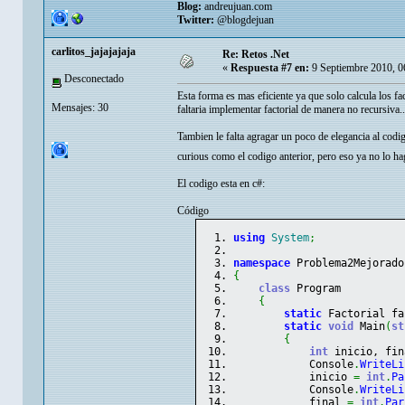
Blog:
andreujuan.com
Twitter:
@blogdejuan
carlitos_jajajajaja
Re: Retos .Net
«
Respuesta #7 en:
9 Septiembre 2010, 0
Desconectado
Esta forma es mas eficiente ya que solo calcula los fa
Mensajes: 30
faltaria implementar factorial de manera no recursiva..
Tambien le falta agragar un poco de elegancia al codig
curious como el codigo anterior, pero eso ya no lo h
El codigo esta en c#:
Código
using
System
;
namespace
 Problema2Mejorado
{
class
 Program
{
static
 Factorial fa
static
void
 Main
(
st
{
int
 inicio, fin
            Console
.
WriteLi
            inicio 
=
int
.
Pa
            Console
.
WriteLi
            final 
=
int
.
Par