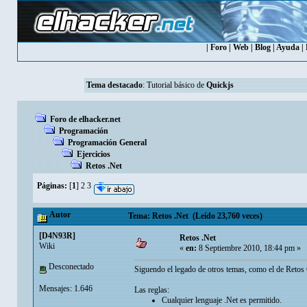
|
Foro
|
Web
|
Blog
|
Ayuda
|
Tema destacado
:
Tutorial básico de
Quickjs
Foro de elhacker.net
Programación
Programación General
Ejercicios
Retos .Net
Páginas:
[
1
]
2
3
Autor
Tema: Retos .Net (Leído 23,760 veces)
[D4N93R]
Retos .Net
Wiki
«
en:
8 Septiembre 2010, 18:44 pm »
Desconectado
Siguendo el legado de otros temas, como el de Retos
Mensajes: 1.646
Las reglas:
Cualquier lenguaje .Net es permitido.