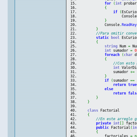
for
(
int
 probar
{
if
(
EsCurio
                    Console
}
            Console
.
ReadKey
}
//Para omitir conve
static
bool
 EsCurio
{
string
 Num 
=
 Nu
int
 sumador 
=
0
foreach
(
char
 d
{
//Con esto 
int
 ValorDi
                sumador 
+=
 
}
if
(
sumador 
==
return
true
else
return
fals
}
}
class
 Factorial
{
//En este arreglo g
private
int
[
]
 facto
public
 Factorial
(
in
{
            factoriales 
=
n