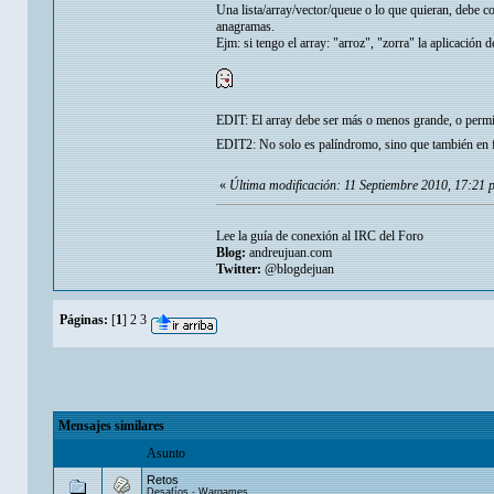
Una lista/array/vector/queue o lo que quieran, debe c
anagramas.
Ejm: si tengo el array: "arroz", "zorra" la aplicació
EDIT: El array debe ser más o menos grande, o permit
EDIT2: No solo es palíndromo, sino que tambié
«
Última modificación: 11 Septiembre 2010, 17:2
Lee la guía de conexión al IRC del Foro
Blog:
andreujuan.com
Twitter:
@blogdejuan
Páginas:
[
1
]
2
3
Mensajes similares
Asunto
Retos
Desafíos - Wargames