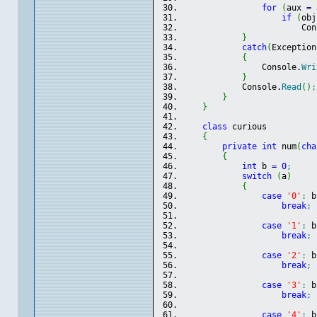
for
(
aux 
=
 
if
(
obj
                        Con
}
catch
(
Exception
{
                Console.
Wri
}
            Console.
Read
(
)
;
}
}
class
 curious
{
private
int
 num
(
cha
{
int
 b 
=
0
;
switch
(
a
)
{
case
'0'
:
 b
break
;
case
'1'
:
 b
break
;
case
'2'
:
 b
break
;
case
'3'
:
 b
break
;
case
'4'
:
 b