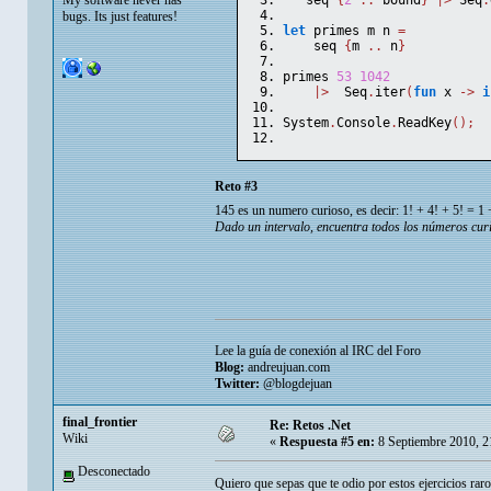
   seq 
{
2
..
 bound
}
|>
 Seq
.
bugs. Its just features!
let
 primes m n 
=
    seq 
{
m 
..
 n
}
primes 
53
1042
|>
  Seq
.
iter
(
fun
 x 
->
i
System
.
Console
.
ReadKey
(
)
;
Reto #3
145 es un numero curioso, es decir: 1! + 4! + 5! = 
Dado un intervalo, encuentra todos los números curi
Lee la guía de conexión al IRC del Foro
Blog:
andreujuan.com
Twitter:
@blogdejuan
final_frontier
Re: Retos .Net
Wiki
«
Respuesta #5 en:
8 Septiembre 2010, 2
Desconectado
Quiero que sepas que te odio por estos ejercicios rar