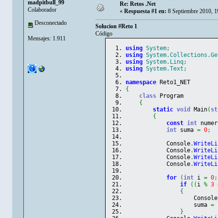
madpitbull_99
Re: Retos .Net
Colaborador
«
Respuesta #1 en:
8 Septiembre 2010, 1
Desconectado
Solucion #Reto 1
Código
Mensajes: 1.911
using
System
;
using
System.Collections.Ge
using
System.Linq
;
using
System.Text
;
namespace
 Reto1_NET
{
class
 Program
{
static
void
 Main
(
st
{
const
int
 numer
int
 suma 
=
0
;
            Console
.
WriteLi
            Console
.
WriteLi
            Console
.
WriteLi
            Console
.
WriteLi
for
(
int
 i 
=
0
;
if
(
(
i 
%
3
{
                    Console
                    suma 
=
 
}