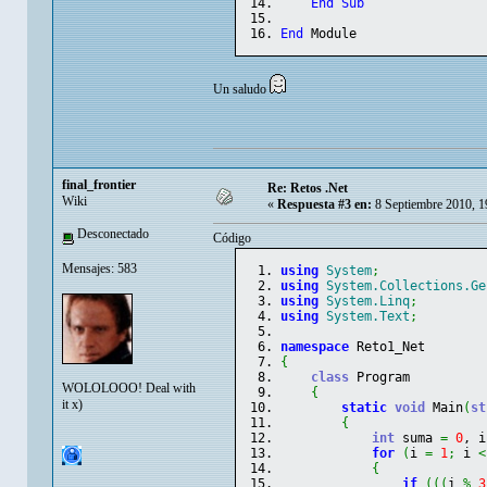
End
Sub
End
 Module
Un saludo
final_frontier
Re: Retos .Net
Wiki
«
Respuesta #3 en:
8 Septiembre 2010, 1
Desconectado
Código
Mensajes: 583
using
System
;
using
System.Collections.Ge
using
System.Linq
;
using
System.Text
;
namespace
 Reto1_Net
{
class
 Program
WOLOLOOO! Deal with
{
it x)
static
void
 Main
(
st
{
int
 suma 
=
0
, i
for
(
i 
=
1
;
 i 
<
{
if
(
(
(
i 
%
3