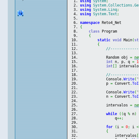
using
System
;
using
System.Collections.Ge
using
System.Linq
;
using
System.Text
;
namespace
 Reto4_Net
{
class
 Program
{
static
void
 Main
(
st
{
//-------------
            Random obj 
=
ne
int
 n, p, q 
=
1
int
[
]
 intervalo
//-------------
            Console
.
Write
(
"
            p 
=
 Convert
.
ToI
            Console
.
Write
(
"
            n 
=
 Convert
.
ToI
            intervalos 
=
ne
while
(
(
q 
%
 n
)
                q
++;
for
(
i 
=
0
;
 i 
<
{
                intervalos
[