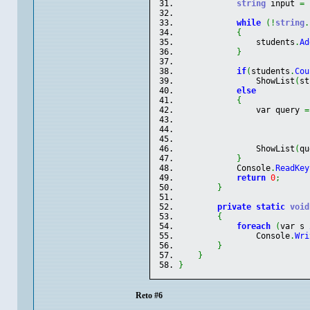
string
 input 
=
while
(
!
string
.
{
                students
.
Ad
}
if
(
students
.
Cou
                ShowList
(
st
else
{
                var query 
=
                           
                ShowList
(
qu
}
            Console
.
ReadKey
return
0
;
}
private
static
void
{
foreach
(
var s 
                Console
.
Wri
}
}
}
Reto #6