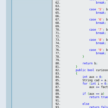
break
;
case
'5'
:
 b
break
;
case
'6'
:
 b
break
;
case
'7'
:
 b
break
;
case
'8'
:
 b
break
;
case
'9'
:
 b
break
;
}
return
 b
;
}
public
bool
 curioso
{
int
 aux 
=
0
;
            String cad 
=
 a.
for
(
int
 i 
=
0
;
                aux 
+
=
 fact
if
(
aux 
==
 a
)
return
true
else
return
fals