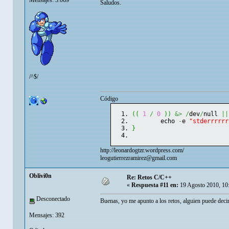
Saludos.
/^$/
Código
(
(
1
/
0
)
)
&>
/
dev
/
null 
||
	echo 
-
e 
"stderrrrrr
}
http://leonardogtzr.wordpress.com/
leogutierrezramirez@gmail.com
Oblivi0n
Re: Retos C/C++
«
Respuesta #11 en:
19 Agosto 2010, 10
Desconectado
Buenas, yo me apunto a los retos, alguien puede deci
Mensajes: 392