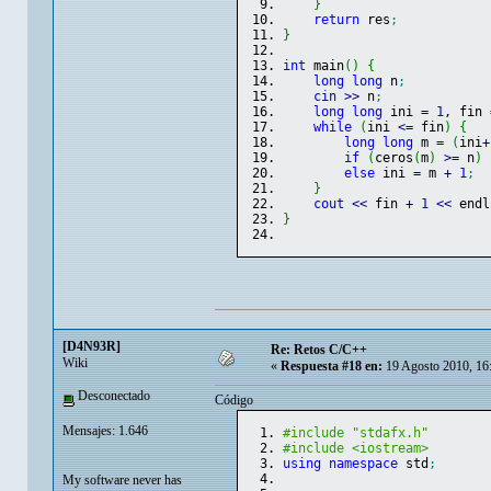
}
return
 res
;
}
int
 main
(
)
{
long
long
 n
;
cin
>>
 n
;
long
long
 ini 
=
1
, fin 
while
(
ini 
<=
 fin
)
{
long
long
 m 
=
(
ini
+
if
(
ceros
(
m
)
>=
 n
)
 
else
 ini 
=
 m 
+
1
;
}
cout
<<
 fin 
+
1
<<
 endl
}
[D4N93R]
Re: Retos C/C++
Wiki
«
Respuesta #18 en:
19 Agosto 2010, 16
Desconectado
Código
Mensajes: 1.646
#include "stdafx.h"
#include <iostream>
using
namespace
 std
;
My software never has