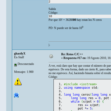
2
Salida
Código:
10
Por que 10! = 36288
00
hay estan los N ceros
9
PD: N puede ser de hasta 10
|-
ghastlyX
Re: Retos C/C++
Ex-Staff
«
Respuesta #17 en:
19 Agosto 2010, 16
Desconectado
A ver, está claro que hay que contar el número de par
equivoco. De esta forma, dado un cierto K, para saber
Mensajes: 1.900
no me equivoco. Así, haciendo binaria sobre el resul
Código
#include <iostream>
using
namespace
 std
;
long
long
 ceros
(
long
long
 x
long
long
 res 
=
0
, pot 
while
(
x
/
pot 
>
0
)
{
        res 
+
=
 x
/
pot
;
        pot 
*
=
5
;