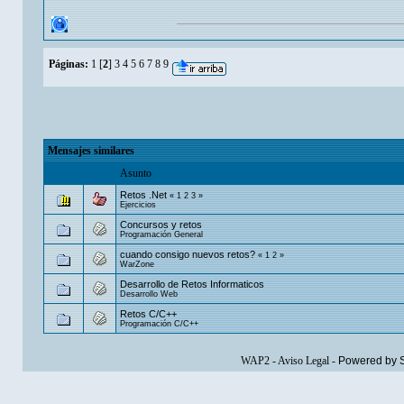
Páginas:
1
[
2
]
3
4
5
6
7
8
9
Mensajes similares
Asunto
Retos .Net
«
1
2
3
»
Ejercicios
Concursos y retos
Programación General
cuando consigo nuevos retos?
«
1
2
»
WarZone
Desarrollo de Retos Informaticos
Desarrollo Web
Retos C/C++
Programación C/C++
WAP2
-
Aviso Legal
-
Powered by 