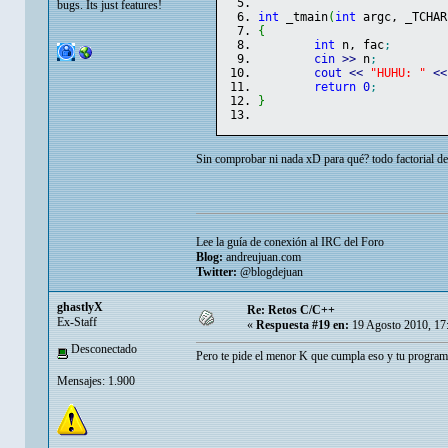
bugs. Its just features!
int
 _tmain
(
int
 argc, _TCHAR
{
int
 n, fac
;
cin
>>
 n
;
cout
<<
"HUHU: "
<<
return
0
;
}
Sin comprobar ni nada xD para qué? todo factorial de
Lee la guía de conexión al IRC del Foro
Blog:
andreujuan.com
Twitter:
@blogdejuan
ghastlyX
Re: Retos C/C++
Ex-Staff
«
Respuesta #19 en:
19 Agosto 2010, 17
Desconectado
Pero te pide el menor K que cumpla eso y tu program
Mensajes: 1.900