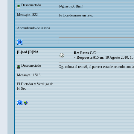
Desconectado
@ghastlyX Bien!!
Mensajes: 822
Te toca dejarnos un reto.
Aprendiendo de la vida
|-
[L]ord [R]NA
Re: Retos C/C++
«
Respuesta #15 en:
19 Agosto 2010, 15
Desconectado
Og. coloca el reto#6, al parecer esta de acuerdo con l
Mensajes: 1.513
El Dictador y Verdugo de
H-Sec