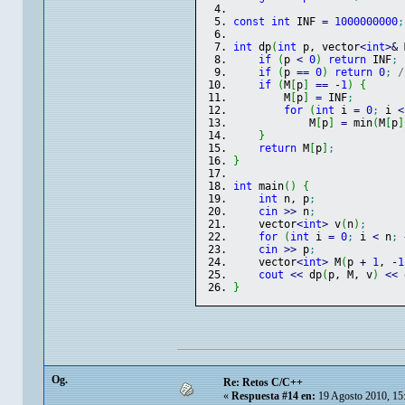
const
int
 INF 
=
1000000000
;
int
 dp
(
int
 p, vector
<
int
>
&
 
if
(
p 
<
0
)
return
 INF
;
if
(
p 
==
0
)
return
0
;
/
if
(
M
[
p
]
==
-
1
)
{
        M
[
p
]
=
 INF
;
for
(
int
 i 
=
0
;
 i 
<
            M
[
p
]
=
 min
(
M
[
p
]
}
return
 M
[
p
]
;
}
int
 main
(
)
{
int
 n, p
;
cin
>>
 n
;
    vector
<
int
>
 v
(
n
)
;
for
(
int
 i 
=
0
;
 i 
<
 n
;
cin
>>
 p
;
    vector
<
int
>
 M
(
p 
+
1
, 
-
1
cout
<<
 dp
(
p, M, v
)
<<
 
}
Og.
Re: Retos C/C++
«
Respuesta #14 en:
19 Agosto 2010, 15