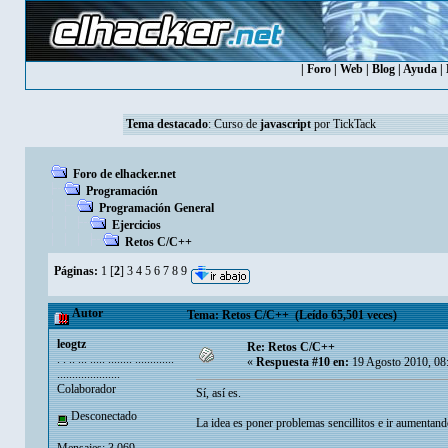
|
Foro
|
Web
|
Blog
|
Ayuda
|
Tema destacado
:
Curso de
javascript
por TickTack
Foro de elhacker.net
Programación
Programación General
Ejercicios
Retos C/C++
Páginas:
1
[
2
]
3
4
5
6
7
8
9
Autor
Tema: Retos C/C++ (Leído 65,501 veces)
leogtz
Re: Retos C/C++
. . .. ... ..... ........ .............
«
Respuesta #10 en:
19 Agosto 2010, 08
.....................
Colaborador
Sí, así es.
Desconectado
La idea es poner problemas sencillitos e ir aumentando
Mensajes: 3.069