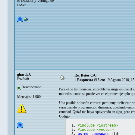
El Dictador y Verdugo de
H-Sec
ghastlyX
Re: Retos C/C++
Ex-Staff
«
Respuesta #13 en:
19 Agosto 2010, 15
Desconectado
Para el de las monedas, el problema surge en que el 
monedas, como se puede ver en el primer ejemplo que
Mensajes: 1.900
Una posible solución correcta pero muy ineficiente s
sería usando programación dinámica, quedando enton
cantidad. Quizá me haya equivocado en algo, pero cre
Código
#include <iostream>
#include <vector>
using
namespace
 std
;