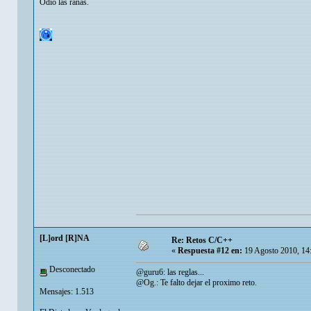
Odio las ranas.
[L]ord [R]NA
Re: Retos C/C++
«
Respuesta #12 en:
19 Agosto 2010, 14
Desconectado
@guru6: las reglas...
@Og.: Te falto dejar el proximo reto.
Mensajes: 1.513