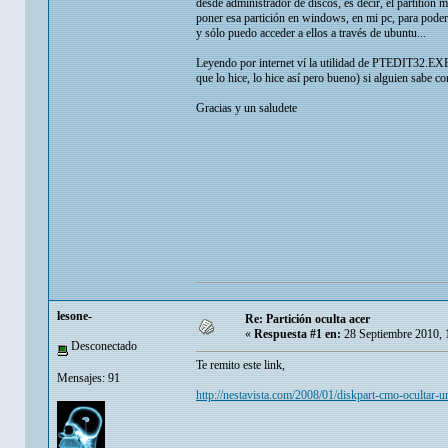
desde administrador de discos, es decir, el partition
poner esa partición en windows, en mi pc, para poder 
y sólo puedo acceder a ellos a través de ubuntu...
Leyendo por internet ví la utilidad de PTEDIT32.EXE,
que lo hice, lo hice así pero bueno) si alguien sabe 
Gracias y un saludete
lesone-
Re: Partición oculta acer
«
Respuesta #1 en:
28 Septiembre 2010, 
Desconectado
Te remito este link,
Mensajes: 91
http://nestavista.com/2008/01/diskpart-cmo-ocultar-un