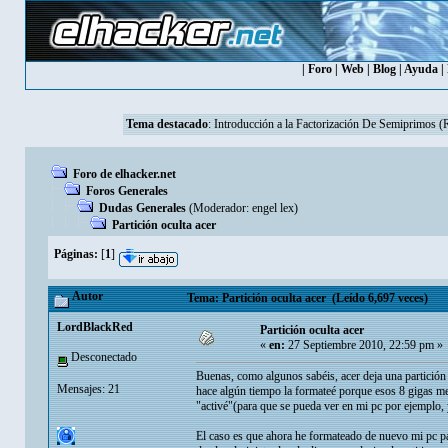
|
Foro
|
Web
|
Blog
|
Ayuda
|
Tema destacado
:
Introducción a la Factorización De Semiprimos 
Foro de elhacker.net
Foros Generales
Dudas Generales
(Moderador:
engel lex
)
Partición oculta acer
Páginas:
[
1
]
Autor
Tema: Partición oculta acer (Leído 6,697 veces)
LordBlackRed
Partición oculta acer
«
en:
27 Septiembre 2010, 22:59 pm »
Desconectado
Buenas, como algunos sabéis, acer deja una partición 
Mensajes: 21
hace algún tiempo la formateé porque esos 8 gigas me 
"activé"(para que se pueda ver en mi pc por ejemplo, 
El caso es que ahora he formateado de nuevo mi pc pa