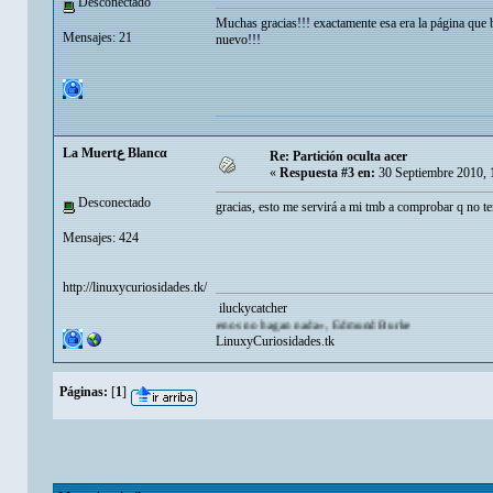
Desconectado
Muchas gracias!!! exactamente esa era la página que b
Mensajes: 21
nuevo!!!
La Muertع Blancα
Re: Partición oculta acer
«
Respuesta #3 en:
30 Septiembre 2010, 
Desconectado
gracias, esto me servirá a mi tmb a comprobar q no te
Mensajes: 424
http://linuxycuriosidades.tk/
iluckycatcher
io para el triunfo del mal es que los buenos no hagan nada», Edmund Burke
LinuxyCuriosidades.tk
Páginas:
[
1
]