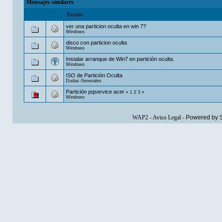
Mensajes similares
Asunto
ver una particion oculta en win 7?
Windows
disco con particion oculta
Windows
Instalar arranque de Win7 en partición oculta.
Windows
ISO de Partición Oculta
Dudas Generales
Partición pqservice acer
«
1
2
3
»
Windows
WAP2
-
Aviso Legal
-
Powered by 