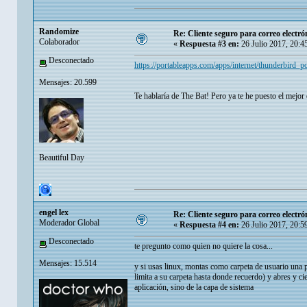
Randomize
Re: Cliente seguro para correo electró
Colaborador
«
Respuesta #3 en:
26 Julio 2017, 20:4
Desconectado
https://portableapps.com/apps/internet/thunderbird_po
Mensajes: 20.599
Te hablaría de The Bat! Pero ya te he puesto el mejor
Beautiful Day
engel lex
Re: Cliente seguro para correo electró
Moderador Global
«
Respuesta #4 en:
26 Julio 2017, 20:5
Desconectado
te pregunto como quien no quiere la cosa...
Mensajes: 15.514
y si usas linux, montas como carpeta de usuario una pa
limita a su carpeta hasta donde recuerdo) y abres y ci
aplicación, sino de la capa de sistema