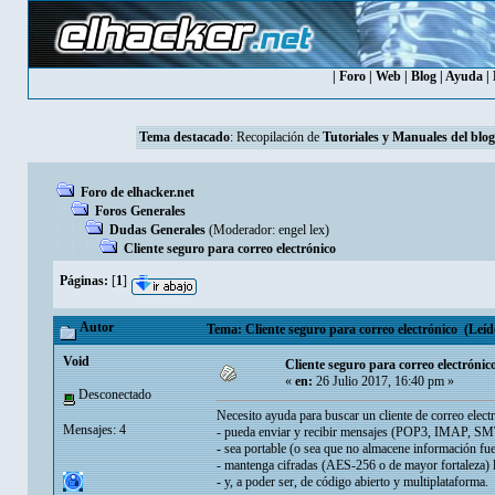
|
Foro
|
Web
|
Blog
|
Ayuda
|
Tema destacado
: Recopilación de
Tutoriales y Manuales del blog
Foro de elhacker.net
Foros Generales
Dudas Generales
(Moderador:
engel lex
)
Cliente seguro para correo electrónico
Páginas:
[
1
]
Autor
Tema: Cliente seguro para correo electrónico (Leíd
Void
Cliente seguro para correo electrónic
«
en:
26 Julio 2017, 16:40 pm »
Desconectado
Necesito ayuda para buscar un cliente de correo elec
Mensajes: 4
- pueda enviar y recibir mensajes (POP3, IMAP, SMT
- sea portable (o sea que no almacene información fue
- mantenga cifradas (AES-256 o de mayor fortaleza) la
- y, a poder ser, de código abierto y multiplataforma.