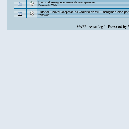
[Tutorial] Arreglar el error de wampserver
Desarrollo Web
Tutorial - Mover carpetas de Usuario en W10, arreglar fusión por
Windows
WAP2
-
Aviso Legal
-
Powered by 