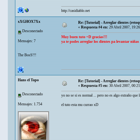
http://casidiablo.net
xXGHOX7Xx
Re: [Tutorial] - Arreglar dientes (retoq
«
Respuesta #4 en:
29 Abril 2007, 19:2
Desconectado
Muy buen tuto =D gracias!!!
Mensajes: 7
ya te podes arreglar los dientes pa levantar niñas 
The BosS!!!
Hans el Topo
Re: [Tutorial] - Arreglar dientes (retoq
«
Respuesta #5 en:
30 Abril 2007, 00:2
Desconectado
yo no se si es normal ... pero no es algo extraño que 
Mensajes: 1.754
el tuto esta mu currao xD