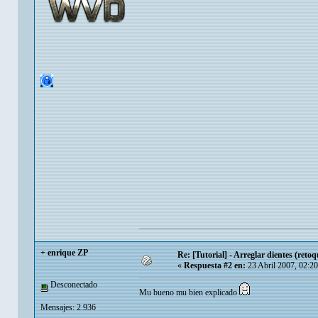
+ enrique ZP
Re: [Tutorial] - Arreglar dientes (retoq
«
Respuesta #2 en:
23 Abril 2007, 02:2
Desconectado
Mu bueno mu bien explicado
Mensajes: 2.936