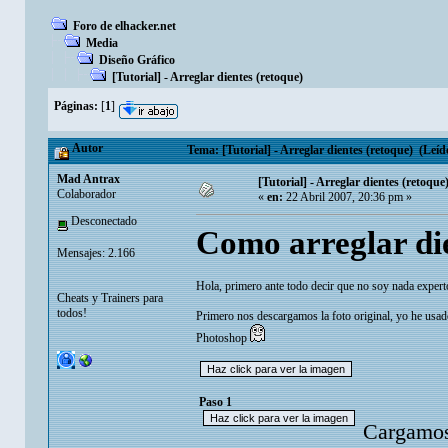
Foro de elhacker.net
Media
Diseño Gráfico
[Tutorial] - Arreglar dientes (retoque)
Páginas:
[
1
]
Autor
Tema: [Tutorial] - Arreglar dientes (retoque) (Leíd
Mad Antrax
[Tutorial] - Arreglar dientes (retoque
Colaborador
«
en:
22 Abril 2007, 20:36 pm »
Desconectado
Como arreglar die
Mensajes: 2.166
Hola, primero ante todo decir que no soy nada expert
Cheats y Trainers para
todos!
Primero nos descargamos la foto original, yo he usado
Photoshop
Paso 1
Cargamos