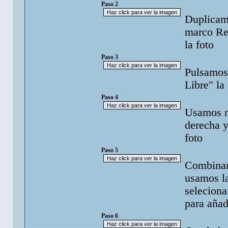
Paso 2
Duplicamo
marco Re
la foto
Paso 3
Pulsamos 
Libre" la
Paso 4
Usamos nu
derecha y
foto
Paso 5
Combinamo
usamos l
seleciona
para añad
Paso 6