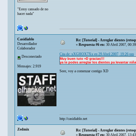
"Estoy cansado de no
hacer nada"
Casidiablo
Re: [Tutorial] - Arreglar dientes (retoq
Desarrollador
«
Respuesta #6 en:
30 Abril 2007, 00:3
Colaborador
Cita de: xXGHOX7Xx en 29 Abril 2007, 19:26 pm
Desconectado
Muy buen tuto =D gracias!!!
ya te podes arreglar los dientes pa levantar niña
Mensajes: 2.919
Seee, voy a comenzar contigo XD
http://casidiablo.net
Zedmix
Re: [Tutorial] - Arreglar dientes (retoq
«
Respuesta #7 en:
30 Abril 2007, 13:4