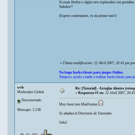
Si usais firefox o algún otro explorador con pestañas 
Saludos!!
(Espero comentarios, es mi primer tuto!)
«
Última modificación: 22 Abril 2007, 20:45 pm po
No hago hacks/cheats para juegos Online.
Tampoco ayudo a nadie a realizar hacks/cheats para j
wvb
Re: [Tutorial] - Arreglar dientes (retoq
Moderador Global
«
Respuesta #1 en:
22 Abril 2007, 20:4
Desconectado
Muy buen tuto MadAntrax
Mensajes: 2.238
Se añadirá al Directorio de Tutoriales.
Salu2