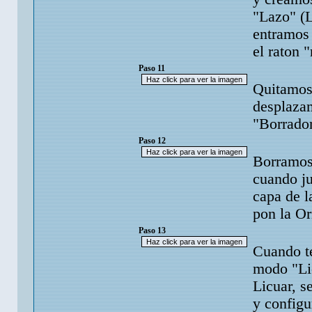
"Lazo" (L
entramos 
el raton 
Paso 11
Quitamos 
desplaza
"Borrado
Paso 12
Borramos 
cuando ju
capa de l
pon la Or
Paso 13
Cuando te
modo "Li
Licuar, s
y configu