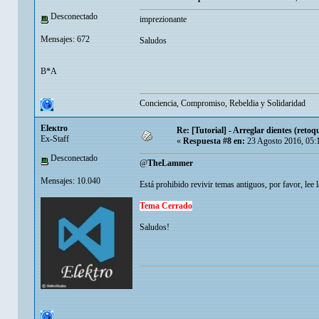
Desconectado
imprezionante
Mensajes: 672
Saludos
B*A
Conciencia, Compromiso, Rebeldia y Solidaridad
Eleкtro
Re: [Tutorial] - Arreglar dientes (retoq
Ex-Staff
«
Respuesta #8 en:
23 Agosto 2016, 05:
Desconectado
@
TheLammer
Mensajes: 10.040
Está prohibido revivir temas antiguos, por favor, lee la
Tema Cerrado
Saludos!