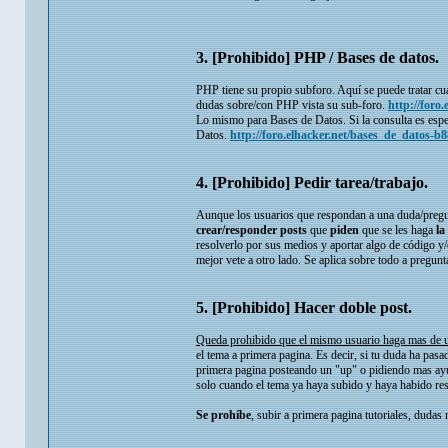
3. [Prohibido] PHP / Bases de datos.
PHP tiene su propio subforo. Aquí se puede tratar cu
dudas sobre/con PHP vista su sub-foro.
http://foro
Lo mismo para Bases de Datos. Si la consulta es espec
Datos.
http://foro.elhacker.net/bases_de_datos-b8
4. [Prohibido] Pedir tarea/trabajo.
Aunque los usuarios que respondan a una duda/preg
crear/responder
posts
que
piden
que se les haga
la
resolverlo por sus medios y aportar algo de código y/o 
mejor vete a otro lado. Se aplica sobre todo a pregunt
5. [Prohibido] Hacer doble post.
Queda prohibido que el mismo usuario haga mas de u
el tema a primera pagina. Es decir, si tu duda ha pasad
primera pagina posteando un "up" o pidiendo mas ayu
solo cuando el tema ya haya subido y haya habido res
Se prohíbe
, subir a primera pagina tutoriales, dudas