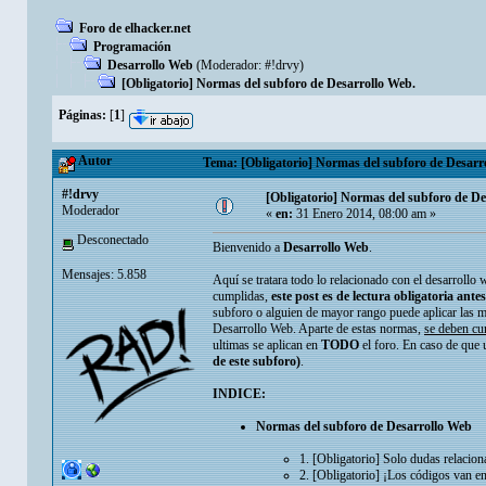
Foro de elhacker.net
Programación
Desarrollo Web
(Moderador:
#!drvy
)
[Obligatorio] Normas del subforo de Desarrollo Web.
Páginas:
[
1
]
Autor
Tema: [Obligatorio] Normas del subforo de Desarro
#!drvy
[Obligatorio] Normas del subforo de De
Moderador
«
en:
31 Enero 2014, 08:00 am »
Desconectado
Bienvenido a
Desarrollo Web
.
Mensajes: 5.858
Aquí se tratara todo lo relacionado con el desarrollo 
cumplidas,
este post es de lectura obligatoria ant
subforo o alguien de mayor rango puede aplicar las m
Desarrollo Web. Aparte de estas normas,
se deben cum
ultimas se aplican en
TODO
el foro. En caso de que 
de este subforo)
.
INDICE:
Normas del subforo de Desarrollo Web
1. [Obligatorio] Solo dudas relacion
2. [Obligatorio] ¡Los códigos van en