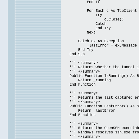
End If
For Each c As TcpClient In
Try
c.Close()
Catch
End Try
Next
Catch ex As Exception
_lastError = ex.Message
End Try
End Sub
''' <summary>
''' Returns whether the tunnel is
''' </summary>
Public Function IsRunning() As B
Return _running
End Function
''' <summary>
''' Returns the last captured err
''' </summary>
Public Function LastError() As S
Return _lastError
End Function
''' <summary>
''' Returns the OpenSSH executab
''' Windows resolves ssh.exe from 
''' </summary>