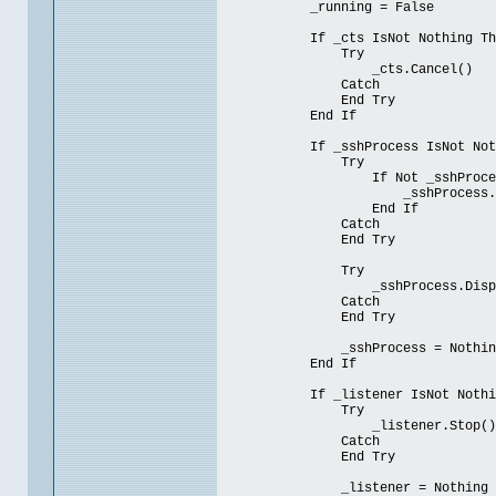
_running = False
If _cts IsNot Nothing Th
Try
_cts.Cancel()
Catch
End Try
End If
If _sshProcess IsNot Nothi
Try
If Not _sshProcess.Has
_sshProcess.Kil
End If
Catch
End Try
Try
_sshProcess.Dispos
Catch
End Try
_sshProcess = Nothin
End If
If _listener IsNot Nothin
Try
_listener.Stop()
Catch
End Try
_listener = Nothing