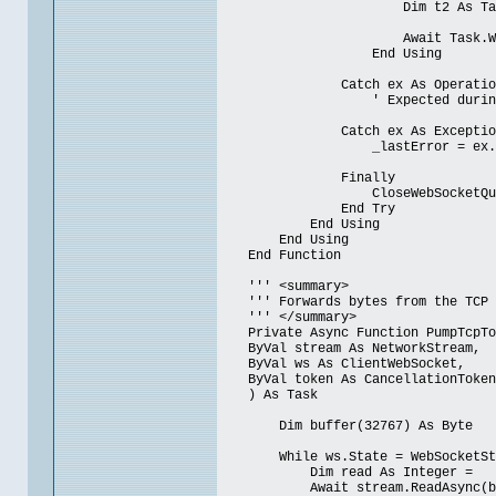
Dim t2 As Task = PumpWebS
Await Task.WhenAny(t1, t
End Using
Catch ex As OperationCanc
' Expected during sh
Catch ex As Exceptio
_lastError = ex.Mes
Finally
CloseWebSocketQuietl
End Try
End Using
End Using
End Function
''' <summary>
''' Forwards bytes from the TCP s
''' </summary>
Private Async Function PumpTcpToW
ByVal stream As NetworkStream,
ByVal ws As ClientWebSocket,
ByVal token As CancellationToken
) As Task
Dim buffer(32767) As Byte
While ws.State = WebSocketState.
Dim read As Integer =
Await stream.ReadAsync(buffer, 