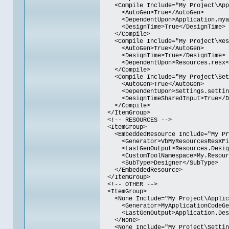
<Compile Include="My Project\Appl
<AutoGen>True</AutoGen>
<DependentUpon>Application.myapp
<DesignTime>True</DesignTime>
</Compile>
<Compile Include="My Project\Reso
<AutoGen>True</AutoGen>
<DesignTime>True</DesignTime>
<DependentUpon>Resources.resx</
</Compile>
<Compile Include="My Project\Sett
<AutoGen>True</AutoGen>
<DependentUpon>Settings.settings
<DesignTimeSharedInput>True</Des
</Compile>
</ItemGroup>
<!-- RESOURCES -->
<ItemGroup>
<EmbeddedResource Include="My Pro
<Generator>VbMyResourcesResXFile
<LastGenOutput>Resources.Designe
<CustomToolNamespace>My.Resource
<SubType>Designer</SubType>
</EmbeddedResource>
</ItemGroup>
<!-- OTHER -->
<ItemGroup>
<None Include="My Project\Applica
<Generator>MyApplicationCodeGene
<LastGenOutput>Application.Desig
</None>
<None Include="My Project\Setting