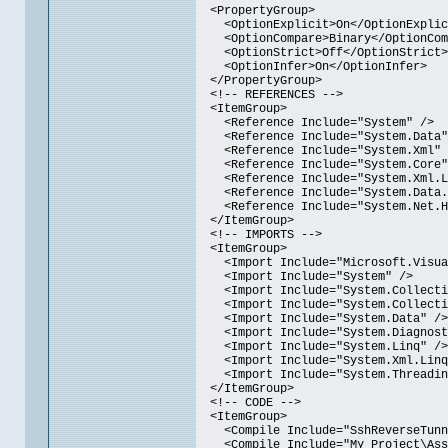
<PropertyGroup>
<OptionExplicit>On</OptionExplic
<OptionCompare>Binary</OptionCom
<OptionStrict>Off</OptionStrict>
<OptionInfer>On</OptionInfer>
</PropertyGroup>
<!-- REFERENCES -->
<ItemGroup>
<Reference Include="System" />
<Reference Include="System.Data"
<Reference Include="System.Xml" 
<Reference Include="System.Core"
<Reference Include="System.Xml.L
<Reference Include="System.Data.D
<Reference Include="System.Net.H
</ItemGroup>
<!-- IMPORTS -->
<ItemGroup>
<Import Include="Microsoft.Visua
<Import Include="System" />
<Import Include="System.Collecti
<Import Include="System.Collectio
<Import Include="System.Data" />
<Import Include="System.Diagnost
<Import Include="System.Linq" />
<Import Include="System.Xml.Linq
<Import Include="System.Threadin
</ItemGroup>
<!-- CODE -->
<ItemGroup>
<Compile Include="SshReverseTunn
<Compile Include="My Project\Asse