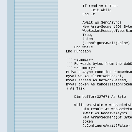
If read <= 0 Then
Exit While
End If
Await ws.SendAsync(
New ArraySegment(Of Byte)(bu
WebSocketMessageType.Bina
True,
token
).ConfigureAwait(False)
End While
End Function
''' <summary>
''' Forwards bytes from the WebSoc
''' </summary>
Private Async Function PumpWebSoc
ByVal ws As ClientWebSocket,
ByVal stream As NetworkStream,
ByVal token As CancellationToken
) As Task
Dim buffer(32767) As Byte
While ws.State = WebSocketState.
Dim result As WebSocketRece
Await ws.ReceiveAsync(
New ArraySegment(Of Byte)(
token
).ConfigureAwait(False)