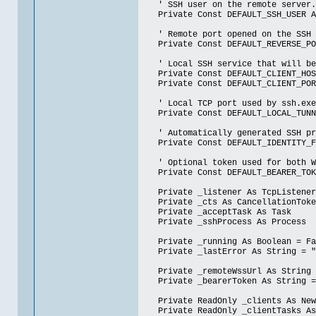
' SSH user on the remote server.
Private Const DEFAULT_SSH_USER As
' Remote port opened on the SSH s
Private Const DEFAULT_REVERSE_POR
' Local SSH service that will be e
Private Const DEFAULT_CLIENT_HOST
Private Const DEFAULT_CLIENT_PORT
' Local TCP port used by ssh.exe t
Private Const DEFAULT_LOCAL_TUNNE
' Automatically generated SSH pri
Private Const DEFAULT_IDENTITY_FIL
' Optional token used for both WS
Private Const DEFAULT_BEARER_TOKE
Private _listener As TcpListener
Private _cts As CancellationToke
Private _acceptTask As Task
Private _sshProcess As Process
Private _running As Boolean = Fa
Private _lastError As String = "
Private _remoteWssUrl As String 
Private _bearerToken As String =
Private ReadOnly _clients As New 
Private ReadOnly _clientTasks As 