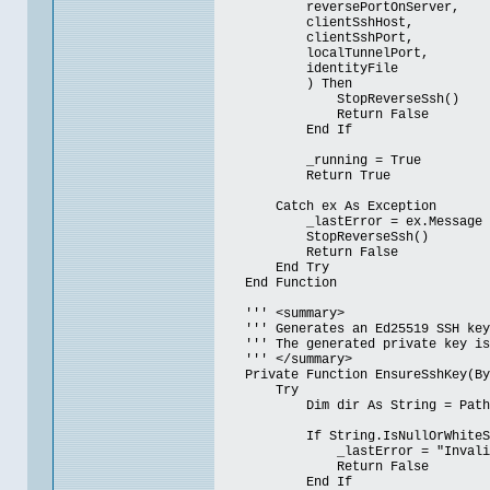
reversePortOnServer,
clientSshHost,
clientSshPort,
localTunnelPort,
identityFile
) Then
StopReverseSsh()
Return False
End If
_running = True
Return True
Catch ex As Exception
_lastError = ex.Message
StopReverseSsh()
Return False
End Try
End Function
''' <summary>
''' Generates an Ed25519 SSH key 
''' The generated private key is s
''' </summary>
Private Function EnsureSshKey(ByVa
Try
Dim dir As String = Path.GetD
If String.IsNullOrWhiteSpac
_lastError = "Invalid ide
Return False
End If