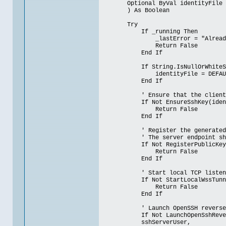
Optional ByVal identityFile As
) As Boolean
Try
If _running Then
_lastError = "Already r
Return False
End If
If String.IsNullOrWhiteSpace
identityFile = DEFAULT_I
End If
' Ensure that the client has 
If Not EnsureSshKey(identit
Return False
End If
' Register the generated publ
' The server endpoint should b
If Not RegisterPublicKey(regist
Return False
End If
' Start local TCP listener that
If Not StartLocalWssTunnel(remo
Return False
End If
' Launch OpenSSH reverse tunne
If Not LaunchOpenSshRevers
sshServerUser,