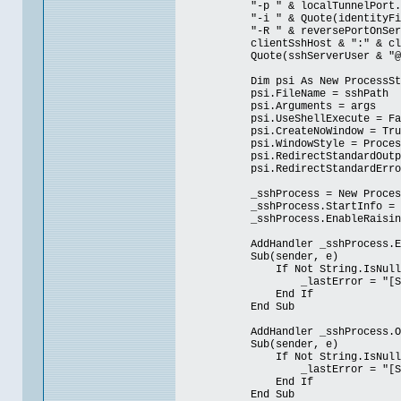
"-p " & localTunnelPort.ToSt
"-i " & Quote(identityFile
"-R " & reversePortOnServer.
clientSshHost & ":" & clientS
Quote(sshServerUser & "@12
Dim psi As New ProcessStar
psi.FileName = sshPath
psi.Arguments = args
psi.UseShellExecute = Fa
psi.CreateNoWindow = Tru
psi.WindowStyle = ProcessWin
psi.RedirectStandardOutput
psi.RedirectStandardError 
_sshProcess = New Proces
_sshProcess.StartInfo = 
_sshProcess.EnableRaisingEv
AddHandler _sshProcess.Erro
Sub(sender, e)
If Not String.IsNullOrWhit
_lastError = "[SSH STDE
End If
End Sub
AddHandler _sshProcess.Outpu
Sub(sender, e)
If Not String.IsNullOrWhit
_lastError = "[SSH STDO
End If
End Sub