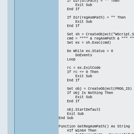
If Dir(dllPath) = "" Then
Exit Sub
End If
If Dir(regAsmPath) = "" Then
Exit Sub
End If
Set sh = CreateObject("WScript.S
cmd = """" & regAsmPath & """ """
Set ex = sh.Exec(cmd)
Do While ex.Status = 0
DoEvents
Loop
rc = ex.ExitCode
If rc <> 0 Then
Exit Sub
End If
Set obj = CreateObject(PROG_ID)
If obj Is Nothing Then
Exit Sub
End If
obj.StartDefault
Exit Sub
End Sub
Function GetRegAsmPath() As String
#If Win64 Then