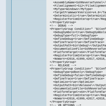
<AssemblyName>SshReverseTunnel</A
<FileAlignment>512</FileAlignmen
<MyType>Windows</MyType>
<TargetFrameworkVersion>v4.8</Tar
<Deterministic>true</Determinist
<RegisterForComInterop>true</Regi
</PropertyGroup>
<!-- DEBUG -->
<PropertyGroup Condition=" '$(Confi
<DebugSymbols>true</DebugSymbols
<DebugType>full</DebugType>
<DefineDebug>true</DefineDebug>
<DefineTrace>true</DefineTrace>
<OutputPath>bin\Debug\</OutputPa
<DocumentationFile>SshReverseTunn
<PlatformTarget>x64</PlatformTar
<RegisterForComInterop>true</Regi
<NoWarn>42016,41999,42017,42018,42
</PropertyGroup>
<!-- RELEASE -->
<PropertyGroup Condition=" '$(Confi
<DebugType>pdbonly</DebugType>
<DefineDebug>false</DefineDebug>
<DefineTrace>true</DefineTrace>
<Optimize>true</Optimize>
<OutputPath>bin\Release\</Output
<DocumentationFile>SshReverseTunn
<PlatformTarget>x64</PlatformTar
<RegisterForComInterop>true</Regi
<NoWarn>42016,41999,42017,42018,42
</PropertyGroup>
<!-- VB OPTIONS -->