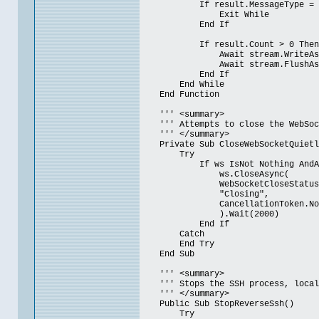
If result.MessageType = WebSo
Exit While
End If
If result.Count > 0 Then
Await stream.WriteAsync(buffe
Await stream.FlushAsync(tok
End If
End While
End Function
''' <summary>
''' Attempts to close the WebSocke
''' </summary>
Private Sub CloseWebSocketQuietly
Try
If ws IsNot Nothing AndAlso ws
ws.CloseAsync(
WebSocketCloseStatus.Nor
"Closing",
CancellationToken.No
).Wait(2000)
End If
Catch
End Try
End Sub
''' <summary>
''' Stops the SSH process, local l
''' </summary>
Public Sub StopReverseSsh()
Try