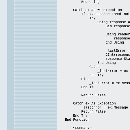
End Using
Catch ex As WebException
If ex.Response IsNot Nothi
Try
Using response = CType(ex.
Dim responseBody As 
Using reader As New Strea
responseBody = read
End Using
_lastError = "Public key
CInt(response.StatusCod
response.StatusDescripti
End Using
Catch
_lastError = ex.Mes
End Try
Else
_lastError = ex.Messa
End If
Return False
Catch ex As Exception
_lastError = ex.Message
Return False
End Try
End Function
''' <summary>