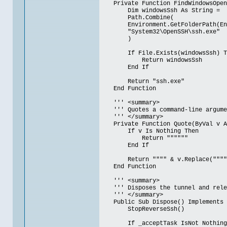
Private Function FindWindowsOpenS
Dim windowsSsh As String =
Path.Combine(
Environment.GetFolderPath(Envir
"System32\OpenSSH\ssh.exe"
)
If File.Exists(windowsSsh) T
Return windowsSsh
End If
Return "ssh.exe"
End Function
''' <summary>
''' Quotes a command-line argument
''' </summary>
Private Function Quote(ByVal v As
If v Is Nothing Then
Return """"""
End If
Return """" & v.Replace("""", 
End Function
''' <summary>
''' Disposes the tunnel and relea
''' </summary>
Public Sub Dispose() Implements I
StopReverseSsh()
If _acceptTask IsNot Nothing