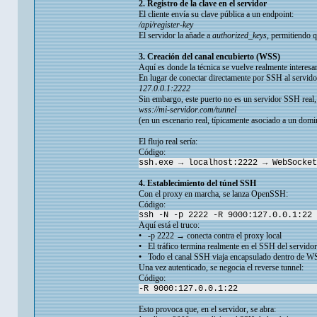
2. Registro de la clave en el servidor
El cliente envía su clave pública a un endpoint:
/api/register-key
El servidor la añade a
authorized_keys
, permitiendo 
3. Creación del canal encubierto (WSS)
Aquí es donde la técnica se vuelve realmente interesan
En lugar de conectar directamente por SSH al servidor 
127.0.0.1:2222
Sin embargo, este puerto no es un servidor SSH real
wss://mi-servidor.com/tunnel
(en un escenario real, típicamente asociado a un dom
El flujo real sería:
Código:
ssh.exe → localhost:2222 → WebSocket
4. Establecimiento del túnel SSH
Con el proxy en marcha, se lanza OpenSSH:
Código:
ssh -N -p 2222 -R 9000:127.0.0.1:22 
Aquí está el truco:
• -p 2222 → conecta contra el proxy local
• El tráfico termina realmente en el SSH del servidor
• Todo el canal SSH viaja encapsulado dentro de W
Una vez autenticado, se negocia el reverse tunnel:
Código:
-R 9000:127.0.0.1:22
Esto provoca que, en el servidor, se abra: