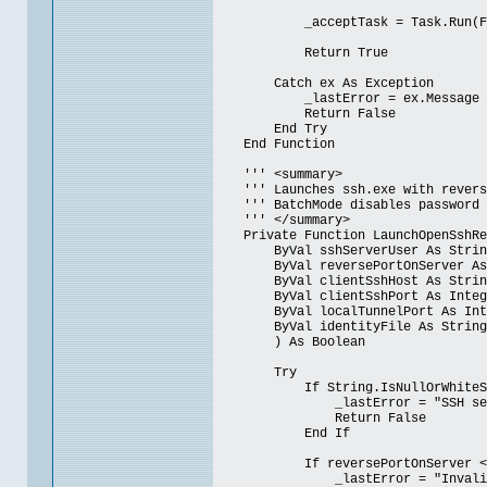
_acceptTask = Task.Run(Functio
Return True
Catch ex As Exception
_lastError = ex.Message
Return False
End Try
End Function
''' <summary>
''' Launches ssh.exe with reverse
''' BatchMode disables password pr
''' </summary>
Private Function LaunchOpenSshRev
ByVal sshServerUser As Strin
ByVal reversePortOnServer As 
ByVal clientSshHost As Strin
ByVal clientSshPort As Integ
ByVal localTunnelPort As Int
ByVal identityFile As String
) As Boolean
Try
If String.IsNullOrWhiteSpace
_lastError = "SSH server 
Return False
End If
If reversePortOnServer <= 0 Or
_lastError = "Invalid reve