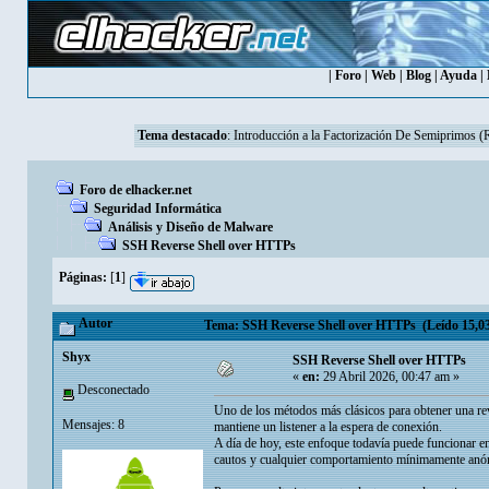
|
Foro
|
Web
|
Blog
|
Ayuda
|
Tema destacado
:
Introducción a la Factorización De Semiprimos 
Foro de elhacker.net
Seguridad Informática
Análisis y Diseño de Malware
SSH Reverse Shell over HTTPs
Páginas:
[
1
]
Autor
Tema: SSH Reverse Shell over HTTPs (Leído 15,03
Shyx
SSH Reverse Shell over HTTPs
«
en:
29 Abril 2026, 00:47 am »
Desconectado
Uno de los métodos más clásicos para obtener una reve
Mensajes: 8
mantiene un listener a la espera de conexión.
A día de hoy, este enfoque todavía puede funcionar en
cautos y cualquier comportamiento mínimamente anóma