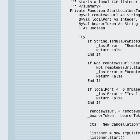
''' Starts a local TCP listener th
''' </summary>
Private Function StartLocalWssTu
ByVal remoteWssUrl As String
ByVal localPort As Integer,
ByVal bearerToken As String
) As Boolean
Try
If String.IsNullOrWhiteSpace
_lastError = "Remote WSS 
Return False
End If
If Not remoteWssUrl.StartsWith(
Not remoteWssUrl.StartsWith("
_lastError = "Remote URL mus
Return False
End If
If localPort <= 0 OrElse loc
_lastError = "Invalid loc
Return False
End If
_remoteWssUrl = remoteWss
_bearerToken = bearerTok
_cts = New CancellationToke
_listener = New TcpListener(I
_listener.Start()