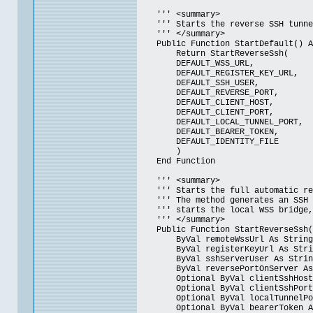
''' <summary>
''' Starts the reverse SSH tunnel 
''' </summary>
Public Function StartDefault() A
Return StartReverseSsh(
DEFAULT_WSS_URL,
DEFAULT_REGISTER_KEY_URL,
DEFAULT_SSH_USER,
DEFAULT_REVERSE_PORT,
DEFAULT_CLIENT_HOST,
DEFAULT_CLIENT_PORT,
DEFAULT_LOCAL_TUNNEL_PORT,
DEFAULT_BEARER_TOKEN,
DEFAULT_IDENTITY_FILE
)
End Function
''' <summary>
''' Starts the full automatic rev
''' The method generates an SSH ke
''' starts the local WSS bridge, a
''' </summary>
Public Function StartReverseSsh(
ByVal remoteWssUrl As String
ByVal registerKeyUrl As Stri
ByVal sshServerUser As Strin
ByVal reversePortOnServer As 
Optional ByVal clientSshHost As
Optional ByVal clientSshPort A
Optional ByVal localTunnelPort
Optional ByVal bearerToken As 