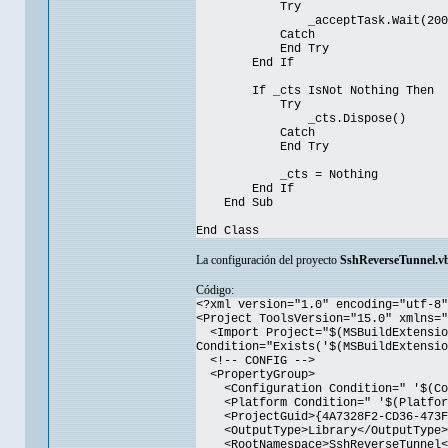
Try
_acceptTask.Wait(200
Catch
End Try
End If
If _cts IsNot Nothing Then
Try
_cts.Dispose()
Catch
End Try
_cts = Nothing
End If
End Sub
End Class
La configuración del proyecto
SshReverseTunnel.v
Código:
<?xml version="1.0" encoding="utf-8"
<Project ToolsVersion="15.0" xmlns="
<Import Project="$(MSBuildExtension
Condition="Exists('$(MSBuildExtensio
<!-- CONFIG -->
<PropertyGroup>
<Configuration Condition=" '$(Conf
<Platform Condition=" '$(Platform
<ProjectGuid>{4A7328F2-CD36-473F-
<OutputType>Library</OutputType>
<RootNamespace>SshReverseTunnel</