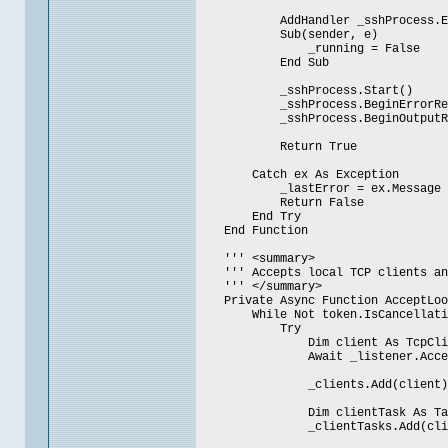
AddHandler _sshProcess.Ex
Sub(sender, e)
_running = False
End Sub
_sshProcess.Start()
_sshProcess.BeginErrorRead
_sshProcess.BeginOutputRea
Return True
Catch ex As Exception
_lastError = ex.Message
Return False
End Try
End Function
''' <summary>
''' Accepts local TCP clients and 
''' </summary>
Private Async Function AcceptLoopA
While Not token.IsCancellatio
Try
Dim client As TcpClie
Await _listener.AcceptTcpCli
_clients.Add(client)
Dim clientTask As Task = Han
_clientTasks.Add(clien