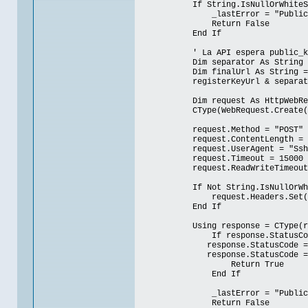
If String.IsNullOrWhiteSpace
_lastError = "Public key
Return False
End If
' La API espera public_key com
Dim separator As String = If(r
Dim finalUrl As String =
registerKeyUrl & separator & "p
Dim request As HttpWebReq
CType(WebRequest.Create(final
request.Method = "POST"
request.ContentLength = 
request.UserAgent = "SshReve
request.Timeout = 15000
request.ReadWriteTimeout =
If Not String.IsNullOrWhiteSp
request.Headers.Set("Authori
End If
Using response = CType(request
If response.StatusCode = Ht
response.StatusCode = HttpS
response.StatusCode = HttpS
Return True
End If
_lastError = "Public key regis
Return False