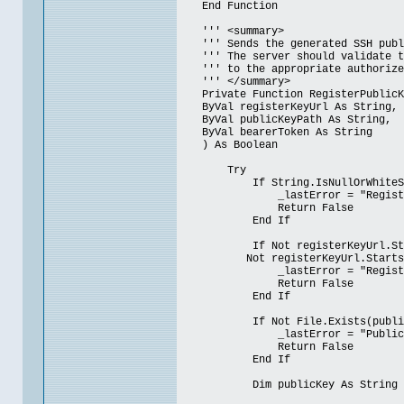
End Function
''' <summary>
''' Sends the generated SSH public
''' The server should validate the
''' to the appropriate authorized
''' </summary>
Private Function RegisterPublicK
ByVal registerKeyUrl As String,
ByVal publicKeyPath As String,
ByVal bearerToken As String
) As Boolean
Try
If String.IsNullOrWhiteSpace
_lastError = "Register ke
Return False
End If
If Not registerKeyUrl.StartsWit
Not registerKeyUrl.StartsWith("
_lastError = "Register key UR
Return False
End If
If Not File.Exists(publicKe
_lastError = "Public key f
Return False
End If
Dim publicKey As String = File