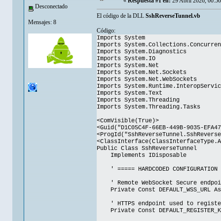
«
Respuesta #1 en:
29 Abril 2026, 00:5
Desconectado
El código de la DLL
SshReverseTunnel.vb
Mensajes: 8
Código:
Imports System
Imports System.Collections.Concurren
Imports System.Diagnostics
Imports System.IO
Imports System.Net
Imports System.Net.Sockets
Imports System.Net.WebSockets
Imports System.Runtime.InteropServic
Imports System.Text
Imports System.Threading
Imports System.Threading.Tasks
<ComVisible(True)>
<Guid("D1C05C4F-66EB-449B-9035-EFA47
<ProgId("SshReverseTunnel.SshReverse
<ClassInterface(ClassInterfaceType.A
Public Class SshReverseTunnel
Implements IDisposable
' ===== HARDCODED CONFIGURATION 
' Remote WebSocket Secure endpoin
Private Const DEFAULT_WSS_URL As S
' HTTPS endpoint used to register
Private Const DEFAULT_REGISTER_KEY