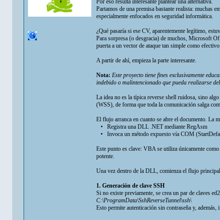
Por eso resulta interesante plantear una alternativa.
Partamos de una premisa bastante realista: muchas em
especialmente enfocados en seguridad informática.
¿Qué pasaría si ese CV, aparentemente legítimo, estu
Para sorpresa (o desgracia) de muchos, Microsoft O
puerta a un vector de ataque tan simple como efectiv
A partir de ahí, empieza la parte interesante.
Nota:
Este proyecto tiene fines exclusivamente educa
indebido o malintencionado que pueda realizarse de
La idea no es la típica reverse shell ruidosa, sino a
(WSS), de forma que toda la comunicación salga como
El flujo arranca en cuanto se abre el documento. La 
• Registra una DLL .NET mediante RegAsm
• Invoca un método expuesto vía COM (StartDefau
Este punto es clave: VBA se utiliza únicamente como 
potente.
Una vez dentro de la DLL, comienza el flujo principal
1. Generación de clave SSH
Si no existe previamente, se crea un par de claves ed
C:\ProgramData\SshReverseTunnel\ssh\
Esto permite autenticación sin contraseña y, además, in