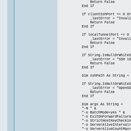
Return False
End If
If clientSshPort <= 0 OrElse 
_lastError = "Invalid cli
Return False
End If
If localTunnelPort <= 0 OrEls
_lastError = "Invalid loc
Return False
End If
If String.IsNullOrWhiteSpace(id
_lastError = "SSH identity
Return False
End If
Dim sshPath As String = Find
If String.IsNullOrWhiteSpace
_lastError = "OpenSSH exec
Return False
End If
Dim args As String =
"-N " &
"-o BatchMode=yes " &
"-o ExitOnForwardFailure=y
"-o StrictHostKeyChecking=a
"-o ServerAliveInterval=3
"-o ServerAliveCountMax=3