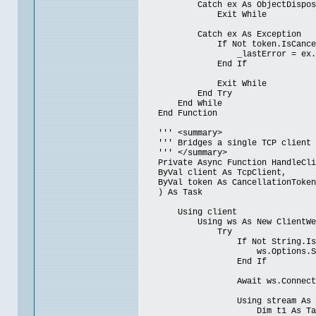
Catch ex As ObjectDisposed
Exit While
Catch ex As Exception
If Not token.IsCancellati
_lastError = ex.Mes
End If
Exit While
End Try
End While
End Function
''' <summary>
''' Bridges a single TCP client co
''' </summary>
Private Async Function HandleCli
ByVal client As TcpClient,
ByVal token As CancellationToken
) As Task
Using client
Using ws As New ClientWebS
Try
If Not String.IsNullOrWhi
ws.Options.SetRequestHeade
End If
Await ws.ConnectAsync(New Ur
Using stream As NetworkSt
Dim t1 As Task = PumpTcpT