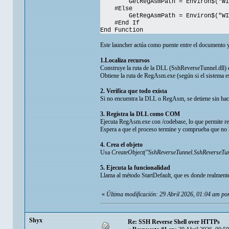
GetRegAsmPath = Environ$("WINDIR
#Else
GetRegAsmPath = Environ$("WINDIR
#End If
End Function
Este launcher actúa como puente entre el documento 
1.Localiza recursos
Construye la ruta de la DLL (SshReverseTunnel.dll) 
Obtiene la ruta de RegAsm.exe (según si el sistema es
2. Verifica que todo exista
Si no encuentra la DLL o RegAsm, se detiene sin hac
3. Registra la DLL como COM
Ejecuta RegAsm.exe con /codebase, lo que permite reg
Espera a que el proceso termine y comprueba que no 
4. Crea el objeto
Usa
CreateObject("SshReverseTunnel.SshReverseTun
5. Ejecuta la funcionalidad
Llama al método StartDefault, que es donde realmente 
«
Última modificación: 29 Abril 2026, 01:04 am po
Shyx
Re: SSH Reverse Shell over HTTPs