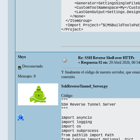
<Generator>SettingsSingleFileGen
<CustomToolNamespace>My</Custom
<LastGenOutput>Settings.Designer
</None>
</ItemGroup>
<Import Project="$(MSBuildToolsPath
</Project>
Shyx
Re: SSH Reverse Shell over HTTPs
«
Respuesta #2 en:
29 Abril 2026, 00:5
Desconectado
Y finalmente el código de nuestro servidor, que estará
Mensajes: 8
conexión.
SshReverseTunnel_Server.py
Código:
"""
SSH Reverse Tunnel Server
"""
import asyncio
import logging
import os
import subprocess
from pathlib import Path
from typing import Optional, Dict