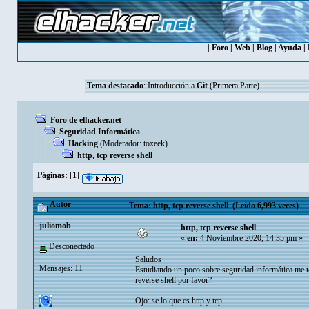
|
Foro
|
Web
|
Blog
|
Ayuda
|
Tema destacado
:
Introducción a
Git
(Primera Parte)
Foro de elhacker.net
Seguridad Informática
Hacking
(Moderador:
toxeek
)
http, tcp reverse shell
Páginas:
[
1
]
Autor
Tema: http, tcp reverse shell (Leído 6,993 veces)
juliomob
http, tcp reverse shell
«
en:
4 Noviembre 2020, 14:35 pm »
Desconectado
Saludos
Mensajes: 11
Estudiando un poco sobre seguridad informática me to
reverse shell por favor?
Ojo: se lo que es http y tcp