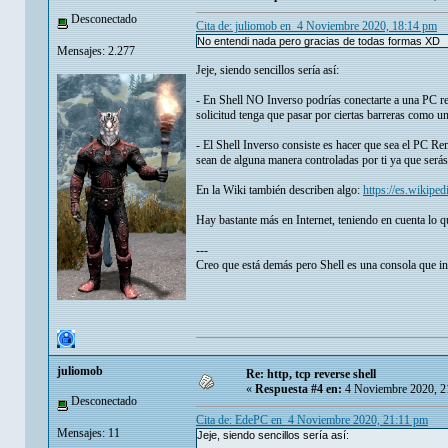
Desconectado
Cita de: juliomob en 4 Noviembre 2020, 18:14 pm
No entendi nada pero gracias de todas formas XD
Mensajes: 2.277
Jeje, siendo sencillos sería así:
- En Shell NO Inverso podrías conectarte a una PC re
solicitud tenga que pasar por ciertas barreras como 
- El Shell Inverso consiste es hacer que sea el PC Rem
sean de alguna manera controladas por ti ya que será
En la Wiki también describen algo:
https://es.wikip
Hay bastante más en Internet, teniendo en cuenta lo q
---
Creo que está demás pero Shell es una consola que i
juliomob
Re: http, tcp reverse shell
«
Respuesta #4 en:
4 Noviembre 2020, 2
Desconectado
Cita de: EdePC en 4 Noviembre 2020, 21:11 pm
Mensajes: 11
Jeje, siendo sencillos sería así: