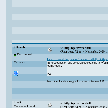
juliomob
Re: http, tcp reverse shell
«
Respuesta #2 en:
4 Noviembre 2020, 1
Desconectado
Cita de: BloodSharp en 4 Noviembre 2020, 14:46 p
Mensajes: 11
Es una conexión que se establece cuando la "víctim
comandos...
B#
No entendi nada pero gracias de todas formas XD
EdePC
Re: http, tcp reverse shell
Moderador Global
«
Respuesta #3 en:
4 Noviembre 2020, 2