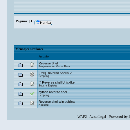
Páginas:
[
1
]
Mensajes similares
Asunto
Reverse Shell
Programación Visual Basic
[Perl] Reverse Shell 0.2
Scripting
[!] Reverse shell Unix-like
Bugs y Exploits
python reverse shell
Scripting
Reverse shell a ip publica
Hacking
WAP2
-
Aviso Legal
-
Powered by 