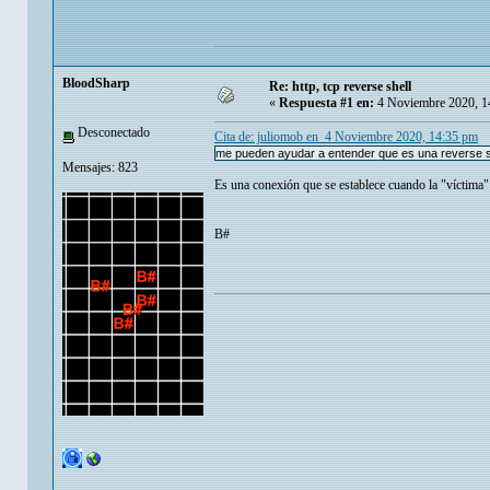
BloodSharp
Re: http, tcp reverse shell
«
Respuesta #1 en:
4 Noviembre 2020, 1
Desconectado
Cita de: juliomob en 4 Noviembre 2020, 14:35 pm
me pueden ayudar a entender que es una reverse sh
Mensajes: 823
Es una conexión que se establece cuando la "víctima" 
B#