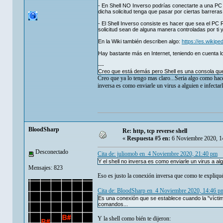
- En Shell NO Inverso podrías conectarte a una PC 
dicha solicitud tenga que pasar por ciertas barrer
- El Shell Inverso consiste es hacer que sea el PC
solicitud sean de alguna manera controladas por ti 
En la Wiki también describen algo:
https://es.wikip
Hay bastante más en Internet, teniendo en cuenta lo
---
Creo que está demás pero Shell es una consola qu
Creo que ya lo tengo mas claro...Seria algo como hace
inversa es como enviarle un virus a alguien e infectar
BloodSharp
Re: http, tcp reverse shell
«
Respuesta #5 en:
6 Noviembre 2020, 1
Desconectado
Cita de: juliomob en 4 Noviembre 2020, 21:40 pm
Y el shell no inversa es como enviarle un virus a al
Mensajes: 823
Eso es justo la conexión inversa que como te expliqué
Cita de: BloodSharp en 4 Noviembre 2020, 14:46 p
Es una conexión que se establece cuando la "víctim
comandos...
Y la shell como bién te dijeron: