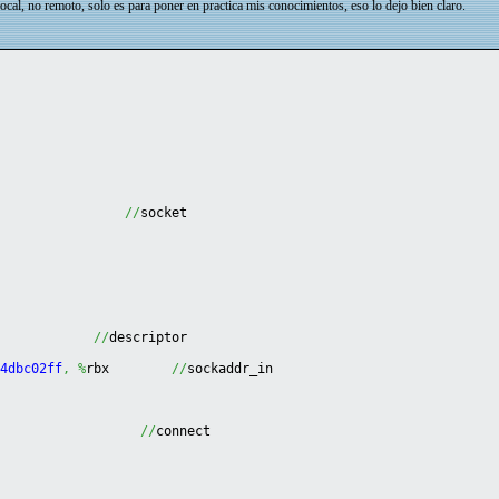
cal, no remoto, solo es para poner en practica mis conocimientos, eso lo dejo bien claro.
                 
//
socket
i            
//
descriptor
f4dbc02ff
,
%
rbx        
//
sockaddr_in
//
connect