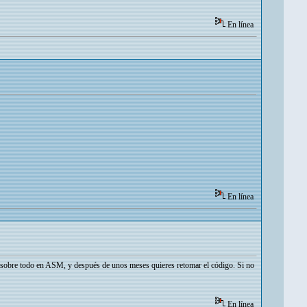
En línea
En línea
o sobre todo en ASM, y después de unos meses quieres retomar el código. Si no
En línea