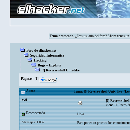
Tema destacado
: ¿Eres usuario del foro? Ahora tienes u
Foro de elhacker.net
Seguridad Informática
Hacking
Bugs y Exploits
[!] Reverse shell Unix-like
Páginas:
[
1
]
Autor
Tema: [!] Reverse shell Unix-like (Leí
xv0
[!] Reverse shell
«
en:
11 Enero 2
Desconectado
Hola
Mensajes: 1.032
Para poner en practica los conocimien