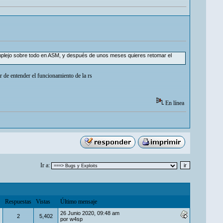
omplejo sobre todo en ASM, y después de unos meses quieres retomar el
r de entender el funcionamiento de la rs
En línea
Ir a:
Respuestas
Vistas
Último mensaje
26 Junio 2020, 09:48 am
2
5,402
por
w4sp