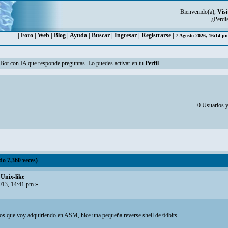
Bienvenido(a),
Visi
¿Perdi
|
Foro
|
Web
|
Blog
|
Ayuda
|
Buscar
|
Ingresar
|
Registrarse
|
7 Agosto 2026, 16:14 
n Bot con IA que responde preguntas. Lo puedes activar en tu
Perfil
0 Usuarios y
do 7,360 veces)
 Unix-like
013, 14:41 pm »
tos que voy adquiriendo en ASM, hice una pequeña reverse shell de 64bits.