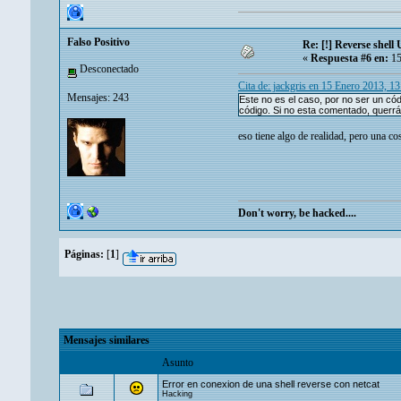
Falso Positivo
Re: [!] Reverse shell 
«
Respuesta #6 en:
15
Desconectado
Cita de: jackgris en 15 Enero 2013, 1
Mensajes: 243
Este no es el caso, por no ser un c
código. Si no esta comentado, querrás 
eso tiene algo de realidad, pero una c
Don't worry, be hacked....
Páginas:
[
1
]
Mensajes similares
Asunto
Error en conexion de una shell reverse con netcat
Hacking