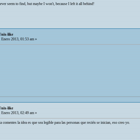
ever seem to find, but maybe I won't, because I left it all behind!
Unix-like
 Enero 2013, 01:53 am »
Unix-like
 Enero 2013, 02:49 am »
la comentes la idea es que sea legible para las personas que recién se inician, eso creo yo.