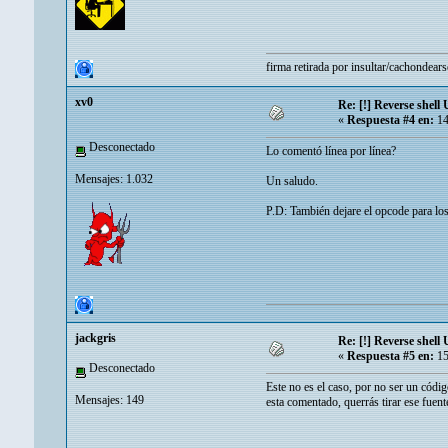
firma retirada por insultar/cachondears
xv0
Re: [!] Reverse shell 
«
Respuesta #4 en:
14
Desconectado
Lo comentó línea por línea?
Mensajes: 1.032
Un saludo.
P.D: También dejare el opcode para lo
jackgris
Re: [!] Reverse shell 
«
Respuesta #5 en:
15
Desconectado
Este no es el caso, por no ser un cód
Mensajes: 149
esta comentado, querrás tirar ese fuente