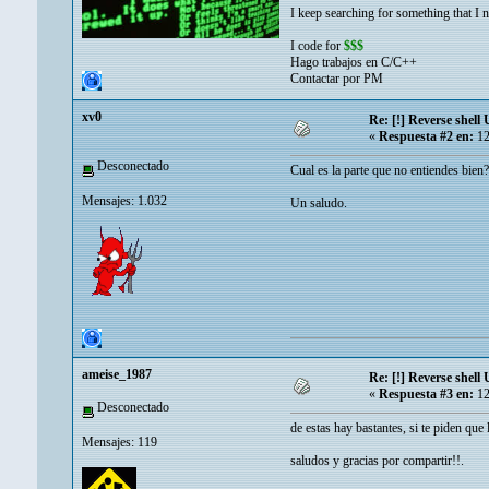
I keep searching for something that I n
I code for
$$$
Hago trabajos en C/C++
Contactar por PM
xv0
Re: [!] Reverse shell 
«
Respuesta #2 en:
12
Desconectado
Cual es la parte que no entiendes bien?
Mensajes: 1.032
Un saludo.
ameise_1987
Re: [!] Reverse shell 
«
Respuesta #3 en:
12
Desconectado
de estas hay bastantes, si te piden que 
Mensajes: 119
saludos y gracias por compartir!!.