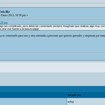
Unix-like
 Enero 2013, 16:36 pm »
3:30 pm
ódigo tan complicado, pero deberías comentarlo siempre, imagínate que realizas algo muy c
tirar ese fuente a la basura jejeje
osa es comentarlo para uno y otra orientada a personas que quieren aprender y empiezan por trata
Iniciado por
w4sp