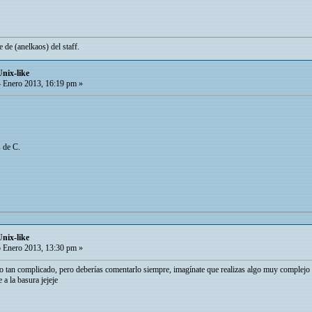
e de (anelkaos) del staff.
Unix-like
 Enero 2013, 16:19 pm »
s de C.
Unix-like
 Enero 2013, 13:30 pm »
igo tan complicado, pero deberías comentarlo siempre, imagínate que realizas algo muy complej
 a la basura jejeje