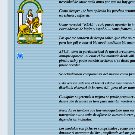
necesidad de sacar nada antes por que no hay gran
Como siempre , se han aplicado los parches acumula
wireshark , wifite etc.
Como novedad "REAL" , solo puedo apuntar la inclus
extra ademas de ingles y español ... como frances , 
Los que me conocen de tiempo saben que xfce no es 
para leer pdf o usar el bluetooth mediante blueman
XFCE , tiene la particularidad de que si arrancamo
aunque aparece , al estar el live montado desde alli
pincho usb y poder escribir archivos si se desea g
puede acceder.
Se actualizaron componentes del sistema como firmwa
Esta version sale con el kernel estable mas nuevo h
distribuia el kernel de la rama 6.1 , pero al ser no
Cualquier sugerencia o mejora se puede proponer en 
desarrollo de nuestras lives para intentar resolver
Recordaros tambien que hay empaquetado una varied
navegador o una suite de ofiicce de vuestro interes 
dependecias incluidas.
Los modulos son ficheros comprimidos , como un rar
durante el arranque del live , ampliando asi sus po