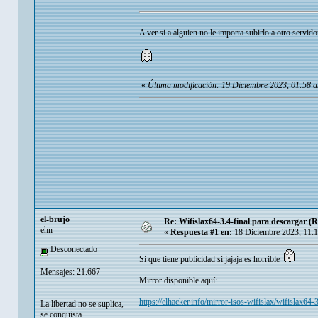
A ver si a alguien no le importa subirlo a otro servid
«
Última modificación: 19 Diciembre 2023, 01:58 
el-brujo
Re: Wifislax64-3.4-final para descargar (
ehn
«
Respuesta #1 en:
18 Diciembre 2023, 11:
Desconectado
Si que tiene publicidad si jajaja es horrible
Mensajes: 21.667
Mirror disponible aquí:
https://elhacker.info/mirror-isos-wifislax/wifislax64-3
La libertad no se suplica,
se conquista