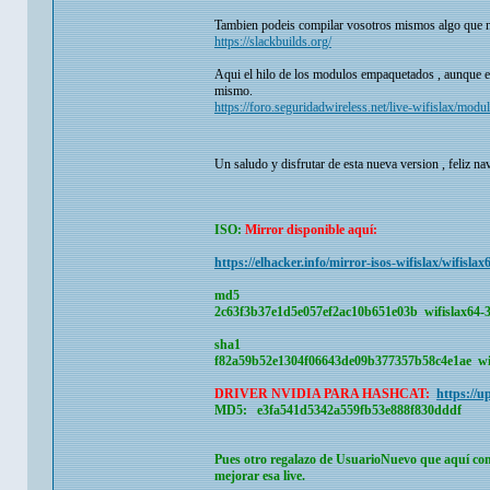
Tambien podeis compilar vosotros mismos algo que nec
https://slackbuilds.org/
Aqui el hilo de los modulos empaquetados , aunque el
mismo.
https://foro.seguridadwireless.net/live-wifislax/modu
Un saludo y disfrutar de esta nueva version , feliz n
ISO:
Mirror disponible aquí:
https://elhacker.info/mirror-isos-wifislax/wifislax6
md5
2c63f3b37e1d5e057ef2ac10b651e03b wifislax64-3.
sha1
f82a59b52e1304f06643de09b377357b58c4e1ae wifis
DRIVER NVIDIA PARA HASHCAT:
https://u
MD5: e3fa541d5342a559fb53e888f830dddf
Pues otro regalazo de
UsuarioNuevo
que aquí com
mejorar esa live.