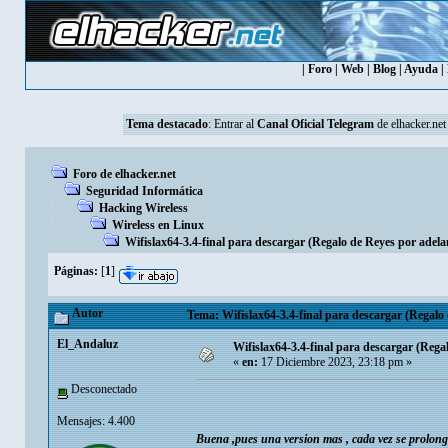
|
Foro
|
Web
|
Blog
|
Ayuda
|
Tema destacado
: Entrar al
Canal Oficial Telegram
de elhacker.net
Foro de elhacker.net
Seguridad Informática
Hacking Wireless
Wireless en Linux
Wifislax64-3.4-final para descargar (Regalo de Reyes por adel
Páginas:
[
1
]
Autor
Tema: Wifislax64-3.4-final para descargar (Regalo
El_Andaluz
Wifislax64-3.4-final para descargar (Rega
«
en:
17 Diciembre 2023, 23:18 pm »
Desconectado
Mensajes: 4.400
Buena ,pues una version mas , cada vez se prolonga