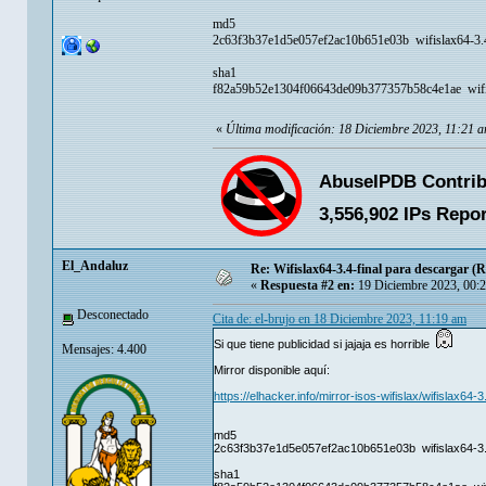
md5
2c63f3b37e1d5e057ef2ac10b651e03b wifislax64-3.4-
sha1
f82a59b52e1304f06643de09b377357b58c4e1ae wifisl
«
Última modificación: 18 Diciembre 2023, 11:21 a
El_Andaluz
Re: Wifislax64-3.4-final para descargar (
«
Respuesta #2 en:
19 Diciembre 2023, 00:
Desconectado
Cita de: el-brujo en 18 Diciembre 2023, 11:19 am
Si que tiene publicidad si jajaja es horrible
Mensajes: 4.400
Mirror disponible aquí:
https://elhacker.info/mirror-isos-wifislax/wifislax64-3.
md5
2c63f3b37e1d5e057ef2ac10b651e03b wifislax64-3.4-
sha1