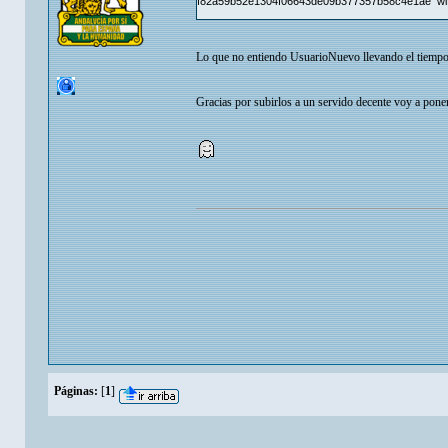
f82a59b52e1304f06643de09b377357b58c4e1ae wifisl
Lo que no entiendo UsuarioNuevo llevando el tiempo qu
Gracias por subirlos a un servido decente voy a poner
Páginas:
[
1
]