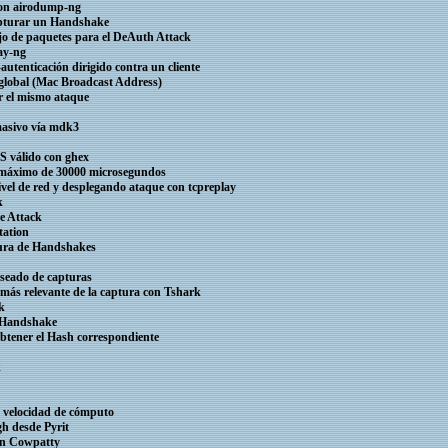
 con airodump-ng
capturar un Handshake
ujo de paquetes para el DeAuth Attack
ay-ng
autenticación dirigido contra un cliente
n global (Mac Broadcast Address)
ar el mismo ataque
 masivo vía mdk3
S válido con ghex
o máximo de 30000 microsegundos
nivel de red y desplegando ataque con tcpreplay
k
e Attack
tation
tura de Handshakes
arseado de capturas
 más relevante de la captura con Tshark
k
l Handshake
obtener el Hash correspondiente
k
a velocidad de cómputo
gh desde Pyrit
con Cowpatty