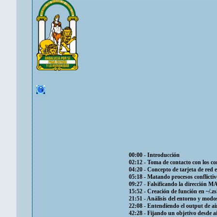
00:00​ - Introducción
02:12​ - Toma de contacto con los co
04:20​ - Concepto de tarjeta de red
05:18​ - Matando procesos conflictiv
09:27​ - Falsificando la dirección 
15:52​ - Creación de función en ~/.z
21:51​ - Análisis del entorno y modos
22:08​ - Entendiendo el output de 
42:28​ - Fijando un objetivo desde