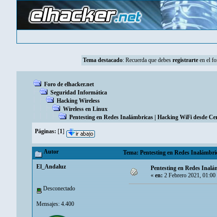
Tema destacado
:
Recuerda que debes
registrarte
en el fo
Foro de elhacker.net
Seguridad Informática
Hacking Wireless
Wireless en Linux
Pentesting en Redes Inalámbricas | Hacking WiFi desde Cer
Páginas:
[
1
]
Autor
Tema: Pentesting en Redes Inalámbric
El_Andaluz
Pentesting en Redes Inalá
«
en:
2 Febrero 2021, 01:00
Desconectado
Mensajes: 4.400