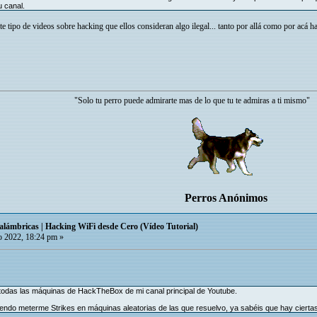
 canal.
 tipo de videos sobre hacking que ellos consideran algo ilegal... tanto por allá como por acá ha
"Solo tu perro puede admirarte mas de lo que tu te admiras a ti mismo"
Perros Anónimos
alámbricas | Hacking WiFi desde Cero (Vídeo Tutorial)
 2022, 18:24 pm »
 todas las máquinas de HackTheBox de mi canal principal de Youtube.
iendo meterme Strikes en máquinas aleatorias de las que resuelvo, ya sabéis que hay cierta