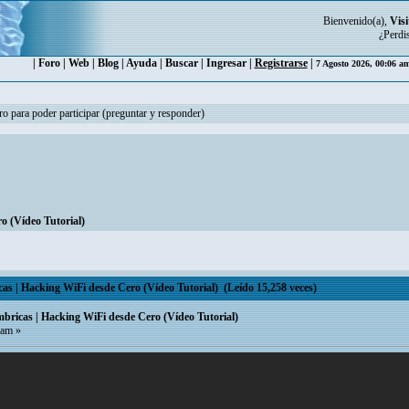
Bienvenido(a),
Visi
¿Perdi
|
Foro
|
Web
|
Blog
|
Ayuda
|
Buscar
|
Ingresar
|
Registrarse
|
7 Agosto 2026, 00:06 a
ro para poder participar (preguntar y responder)
o (Vídeo Tutorial)
as | Hacking WiFi desde Cero (Vídeo Tutorial) (Leído 15,258 veces)
mbricas | Hacking WiFi desde Cero (Vídeo Tutorial)
 am »