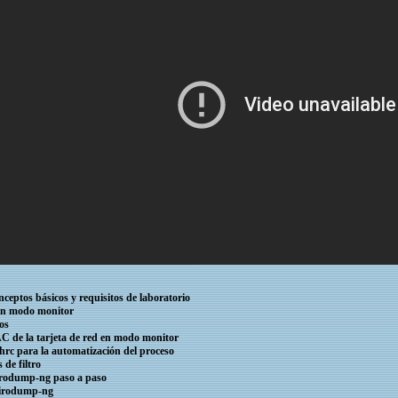
nceptos básicos y requisitos de laboratorio
 en modo monitor
os
MAC de la tarjeta de red en modo monitor
shrc para la automatización del proceso
 de filtro
airodump-ng paso a paso
 airodump-ng