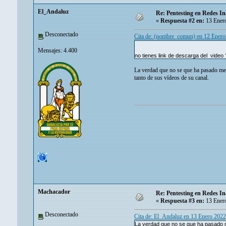
El_Andaluz
Re: Pentesting en Redes In
«
Respuesta #2 en:
13 Enero
Desconectado
Cita de: (nombre_comun) en 12 Enero
Mensajes: 4.400
no tienes link de descarga del video
La verdad que no se que ha pasado me 
tanto de sus vídeos de su canal.
Machacador
Re: Pentesting en Redes In
«
Respuesta #3 en:
13 Enero
Desconectado
Cita de: El_Andaluz en 13 Enero 2022
La verdad que no se que ha pasado me