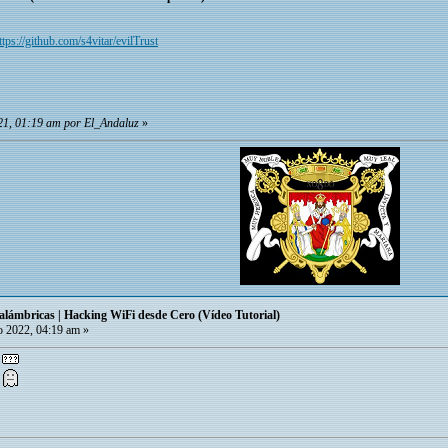
ttps://github.com/s4vitar/evilTrust
21, 01:19 am por El_Andaluz
»
alámbricas | Hacking WiFi desde Cero (Vídeo Tutorial)
 2022, 04:19 am »
?