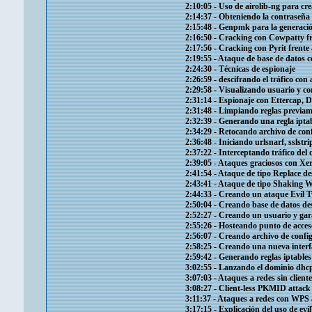
2:10:05​ - Uso de airolib-ng para c
2:14:37​ - Obteniendo la contraseñ
2:15:48​ - Genpmk para la generaci
2:16:50​ - Cracking con Cowpatty f
2:17:56​ - Cracking con Pyrit frent
2:19:55​ - Ataque de base de datos 
2:24:30​ - Técnicas de espionaje
2:26:59​ - descifrando el tráfico con
2:29:58​ - Visualizando usuario y c
2:31:14​ - Espionaje con Ettercap, 
2:31:48​ - Limpiando reglas previam
2:32:39​ - Generando una regla iptabl
2:34:29​ - Retocando archivo de con
2:36:48​ - Iniciando urlsnarf, sslstri
2:37:22​ - Interceptando tráfico del
2:39:05​ - Ataques graciosos con Xer
2:41:54​ - Ataque de tipo Replace d
2:43:41​ - Ataque de tipo Shaking 
2:44:33​ - Creando un ataque Evil
2:50:04​ - Creando base de datos d
2:52:27​ - Creando un usuario y ga
2:55:26​ - Hosteando punto de acces
2:56:07​ - Creando archivo de conf
2:58:25​ - Creando una nueva interf
2:59:42​ - Generando reglas iptables
3:02:55​ - Lanzando el dominio dhc
3:07:03​ - Ataques a redes sin client
3:08:27​ - Client-less PKMID attac
3:11:37​ - Ataques a redes con WPS
3:17:15​ - Explicación del uso de ev