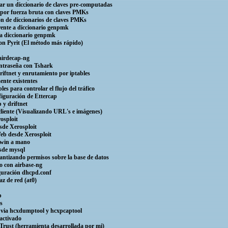
rear un diccionario de claves pre-computadas
a por fuerza bruta con claves PMKs
ón de diccionarios de claves PMKs
rente a diccionario genpmk
e a diccionario genpmk
con Pyrit (El método más rápido)
 airdecap-ng
ontraseña con Tshark
Driftnet y enrutamiento por iptables
ente existentes
es para controlar el flujo del tráfico
figuración de Ettercap
p y driftnet
 cliente (Visualizando URL's e imágenes)
osploit
esde Xerosploit
Web desde Xerosploit
 Twin a mano
esde mysql
rantizando permisos sobre la base de datos
o con airbase-ng
iguración dhcpd.conf
az de red (at0)
p
es
k via hcxdumptool y hcxpcaptool
 activado
ilTrust (herramienta desarrollada por mi)