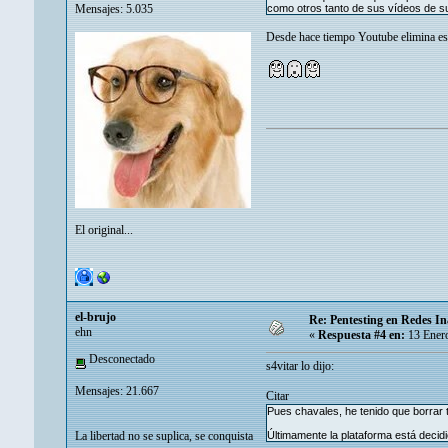
Mensajes: 5.035
como otros tanto de sus vídeos de su
Desde hace tiempo Youtube elimina este
El original...
el-brujo
Re: Pentesting en Redes In
ehn
«
Respuesta #4 en:
13 Enero
Desconectado
s4vitar lo dijo:
Mensajes: 21.667
Citar
Pues chavales, he tenido que borrar
La libertad no se suplica, se conquista
Últimamente la plataforma está decid