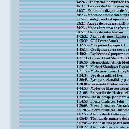
44:26​ - Exportación de evidencias
46:32​ - Técnicas de Ataque para 
48:37​ - Explicando diagrama de fl
50:23​ - Modos de ataque con airepl
51:54​ - Configurando ataque de de-
53:22​ - Ataque de de-autenticació
56:23​ - Modo alternativo de efectu
58:52​ - Ataque de autenticación
1:02:22​ - Ataque de autenticación
1:05:30​ - CTS Frame Attack
1:12:55​ - Manipulando paquete CT
1:15:14​ - Configurando un tiemp
1:19:24​ - Replicando el paquete a 
1:21:11​ - Beacon Flood Mode Attac
1:26:56​ - Disassociation Amok Mod
1:29:15​ - Michael Shutdown Exploi
1:31:17​ - Modo pasivo para la cap
1:34:34​ - Uso de la utilidad Pyrit
1:36:48​ - Pyrit para el análisis y p
1:38:01​ - Parseando la información
1:44:53​ - Modos de filtro con Tshar
1:51:08​ - Extracción del Hash en e
1:53:50​ - Uso de hccap2john para 
1:54:58​ - Fuerza bruta con John
1:59:03​ - Fuerza bruta con Aircrac
2:01:02​ - Fuerza bruta con Hashcat
2:02:55​ - Ataque desde Bettercap
2:05:46​ - Técnicas de aumento de l
2:07:45​ - Ataque de tipo passthrou
2:09:22​ - Ataque de fuerza bruta 