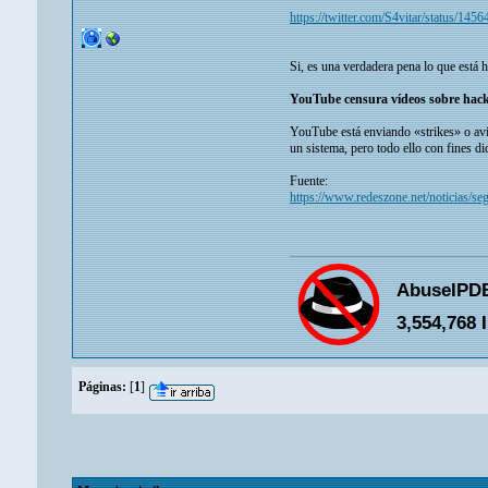
https://twitter.com/S4vitar/status/1
Si, es una verdadera pena lo que está h
YouTube censura vídeos sobre hacki
YouTube está enviando «strikes» o avi
un sistema, pero todo ello con fines di
Fuente:
https://www.redeszone.net/noticias/se
Páginas:
[
1
]