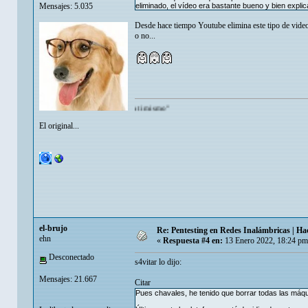
Mensajes: 5.035
eliminado, el vídeo era bastante bueno y bien expli
Desde hace tiempo Youtube elimina este tipo de videos
o no...
arte mas de lo que tu te admiras a ti mismo"
El original...
el-brujo
Re: Pentesting en Redes Inalámbricas | Ha
ehn
«
Respuesta #4 en:
13 Enero 2022, 18:24 pm
Desconectado
s4vitar lo dijo:
Mensajes: 21.667
Citar
Pues chavales, he tenido que borrar todas las máq