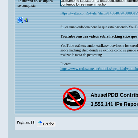
La libertad no se suplica,
Últimamente la plataforma está decidiendo meterme 
contenido lo restringen mucho.
se conquista
https://twitter.com/S4vitar/status/145640794500931
Si, es una verdadera pena lo que está haciendo YouTube
YouTube censura vídeos sobre hacking ético que 
YouTube está enviando «strikes» o avisos a los crea
sobre hacking ético donde se explica cómo se puede v
realizar la tarea de pentesting.
Fuente:
https://www.redeszone.net/noticias/seguridad/youtub
Páginas:
[
1
]