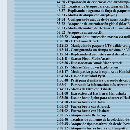
44:26​ - Exportación de evidencias con airodump
46:32​ - Técnicas de Ataque para capturar un H
48:37​ - Explicando diagrama de flujo de paquet
50:23​ - Modos de ataque con aireplay-ng
51:54​ - Configurando ataque de de-autenticación 
53:22​ - Ataque de de-autenticación global (Mac 
56:23​ - Modo alternativo de efectuar el mismo at
58:52​ - Ataque de autenticación
1:02:22​ - Ataque de autenticación masivo vía md
1:05:30​ - CTS Frame Attack
1:12:55​ - Manipulando paquete CTS válido con 
1:15:14​ - Configurando un tiempo máximo de 3
1:19:24​ - Replicando el paquete a nivel de red y
1:21:11​ - Beacon Flood Mode Attack
1:26:56​ - Disassociation Amok Mode Attack
1:29:15​ - Michael Shutdown Exploitation
1:31:17​ - Modo pasivo para la captura de Hands
1:34:34​ - Uso de la utilidad Pyrit
1:36:48​ - Pyrit para el análisis y parseado de cap
1:38:01​ - Parseando la información más relevant
1:44:53​ - Modos de filtro con Tshark
1:51:08​ - Extracción del Hash en el Handshake
1:53:50​ - Uso de hccap2john para obtener el Has
1:54:58​ - Fuerza bruta con John
1:59:03​ - Fuerza bruta con Aircrack
2:01:02​ - Fuerza bruta con Hashcat
2:02:55​ - Ataque desde Bettercap
2:05:46​ - Técnicas de aumento de la velocidad d
2:07:45​ - Ataque de tipo passthrough desde Pyrit
2:09:22​ - Ataque de fuerza bruta con Cowpatty