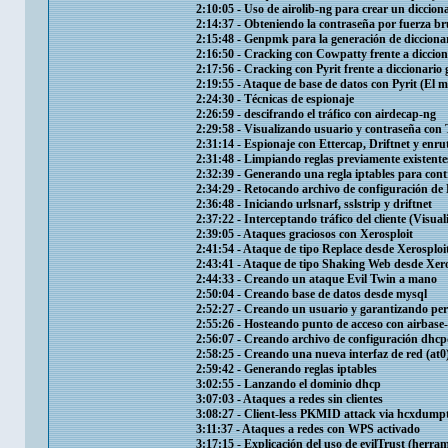
2:10:05​ - Uso de airolib-ng para crear un diccio
2:14:37​ - Obteniendo la contraseña por fuerza b
2:15:48​ - Genpmk para la generación de diccion
2:16:50​ - Cracking con Cowpatty frente a dicci
2:17:56​ - Cracking con Pyrit frente a diccionari
2:19:55​ - Ataque de base de datos con Pyrit (El
2:24:30​ - Técnicas de espionaje
2:26:59​ - descifrando el tráfico con airdecap-ng
2:29:58​ - Visualizando usuario y contraseña con
2:31:14​ - Espionaje con Ettercap, Driftnet y enr
2:31:48​ - Limpiando reglas previamente existente
2:32:39​ - Generando una regla iptables para contro
2:34:29​ - Retocando archivo de configuración de
2:36:48​ - Iniciando urlsnarf, sslstrip y driftnet
2:37:22​ - Interceptando tráfico del cliente (Visu
2:39:05​ - Ataques graciosos con Xerosploit
2:41:54​ - Ataque de tipo Replace desde Xerosploi
2:43:41​ - Ataque de tipo Shaking Web desde Xero
2:44:33​ - Creando un ataque Evil Twin a mano
2:50:04​ - Creando base de datos desde mysql
2:52:27​ - Creando un usuario y garantizando per
2:55:26​ - Hosteando punto de acceso con airbase
2:56:07​ - Creando archivo de configuración dhcp
2:58:25​ - Creando una nueva interfaz de red (at0
2:59:42​ - Generando reglas iptables
3:02:55​ - Lanzando el dominio dhcp
3:07:03​ - Ataques a redes sin clientes
3:08:27​ - Client-less PKMID attack via hcxdump
3:11:37​ - Ataques a redes con WPS activado
3:17:15​ - Explicación del uso de evilTrust (herra