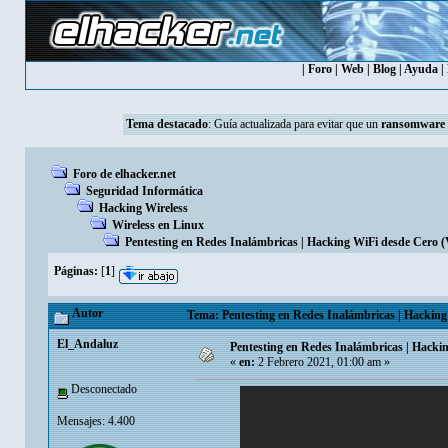
|
Foro
|
Web
|
Blog
|
Ayuda
|
Tema destacado
:
Guía actualizada para evitar que un
ransomware
Foro de elhacker.net
Seguridad Informática
Hacking Wireless
Wireless en Linux
Pentesting en Redes Inalámbricas | Hacking WiFi desde Cero (
Páginas:
[
1
]
Autor
Tema: Pentesting en Redes Inalámbricas | Hacking 
El_Andaluz
Pentesting en Redes Inalámbricas | Hackin
«
en:
2 Febrero 2021, 01:00 am »
Desconectado
Mensajes: 4.400