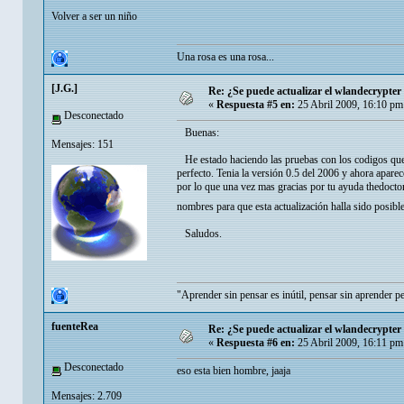
Volver a ser un niño
Una rosa es una rosa...
[J.G.]
Re: ¿Se puede actualizar el wlandecrypter 
«
Respuesta #5 en:
25 Abril 2009, 16:10 pm
Desconectado
Buenas:
Mensajes: 151
He estado haciendo las pruebas con los codigos que m
perfecto. Tenia la versión 0.5 del 2006 y ahora aparec
por lo que una vez mas gracias por tu ayuda thedocto
nombres para que esta actualización halla sido posib
Saludos.
"Aprender sin pensar es inútil, pensar sin aprender p
fuenteRea
Re: ¿Se puede actualizar el wlandecrypter 
«
Respuesta #6 en:
25 Abril 2009, 16:11 pm
Desconectado
eso esta bien hombre, jaaja
Mensajes: 2.709