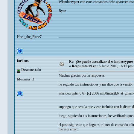
Wlandecrypter con esos comandos debe aparecer instal
Byez.
Hack_the_P|ane7
forkens
Re: ¿Se puede actualizar el wlandecrypter 
«
Respuesta #9 en:
6 Junio 2010, 16:15 pm 
Desconectado
Muchas gracias por la respuesta,
Mensajes: 3
he seguido tus instrucciones y me dice que la versión
wlandecrypter 0.6 - (c) 2006 nilp0inter2k6_at_gmail
supongo que sera la que viene incluida con la distro d
luego, siguiendo tus instrucciones, he verificado que 
el paso siguiente que hago es ir linea de comando a 
me este error: