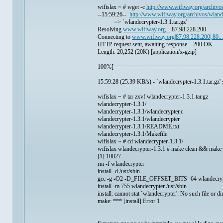
wifislax ~ # wget -c
http://www.wifiway.org/archivos
--15:59:26--
http://www.wifiway.org/archivos/wlande
=> `wlandecrypter-1.3.1.tar.gz'
Resolving
www.wifiway.org...
87.98.228.200
Connecting to
www.wifiway.org|87.98.228.200|:80...
HTTP request sent, awaiting response... 200 OK
Length: 20,252 (20K) [application/x-gzip]
100%[================================
15:59:28 (25.39 KB/s) - `wlandecrypter-1.3.1.tar.gz
wifislax ~ # tar zxvf wlandecrypter-1.3.1.tar.gz
wlandecrypter-1.3.1/
wlandecrypter-1.3.1/wlandecrypter.c
wlandecrypter-1.3.1/wlandecrypter
wlandecrypter-1.3.1/README.txt
wlandecrypter-1.3.1/Makefile
wifislax ~ # cd wlandecrypter-1.3.1/
wifislax wlandecrypter-1.3.1 # make clean && make 
[1] 10827
rm -f wlandecrypter
install -d /usr/sbin
gcc -g -O2 -D_FILE_OFFSET_BITS=64 wlandecrypte
install -m 755 wlandecrypter /usr/sbin
install: cannot stat `wlandecrypter': No such file or di
make: *** [install] Error 1