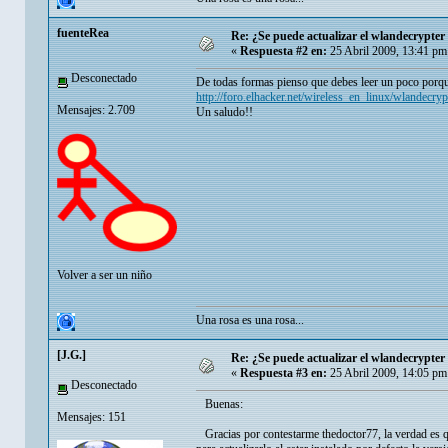
fuenteRea
Re: ¿Se puede actualizar el wlandecrypter 
«
Respuesta #2 en:
25 Abril 2009, 13:41 pm
Desconectado
De todas formas pienso que debes leer un poco porqu
http://foro.elhacker.net/wireless_en_linux/wlandecr
Mensajes: 2.709
Un saludo!!
Volver a ser un niño
Una rosa es una rosa...
[J.G.]
Re: ¿Se puede actualizar el wlandecrypter 
«
Respuesta #3 en:
25 Abril 2009, 14:05 pm
Desconectado
Buenas:
Mensajes: 151
Gracias por contestarme thedoctor77, la verdad es qu