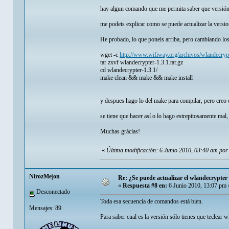
hay algun comando que me permita saber que versión
me podeis explicar como se puede actualizar la versio
He probado, lo que poneis arriba, pero cambiando los 
wget -c
http://www.wifiway.org/archivos/wlandecrypte
tar zxvf wlandecrypter-1.3.1.tar.gz
cd wlandecrypter-1.3.1/
make clean && make && make install
y despues hago lo del make para compilar, pero creo 
se tiene que hacer así o lo hago estrepitosamente mal, y
Muchas grácias!
«
Última modificación: 6 Junio 2010, 03:40 am por
NirozMe|on
Re: ¿Se puede actualizar el wlandecrypter 
«
Respuesta #8 en:
6 Junio 2010, 13:07 pm 
Desconectado
Toda esa secuencia de comandos está bien.
Mensajes: 89
Para saber cual es la versión sólo tienes que teclear w