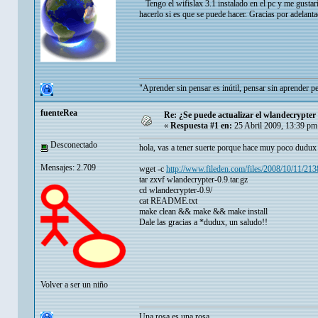
Tengo el wifislax 3.1 instalado en el pc y me gustarí
hacerlo si es que se puede hacer. Gracias por adelanta
"Aprender sin pensar es inútil, pensar sin aprender p
fuenteRea
Re: ¿Se puede actualizar el wlandecrypter 
«
Respuesta #1 en:
25 Abril 2009, 13:39 pm
Desconectado
hola, vas a tener suerte porque hace muy poco dudu
Mensajes: 2.709
wget -c
http://www.fileden.com/files/2008/10/11/213
tar zxvf wlandecrypter-0.9.tar.gz
cd wlandecrypter-0.9/
cat README.txt
make clean && make && make install
Dale las gracias a *dudux, un saludo!!
Volver a ser un niño
Una rosa es una rosa...