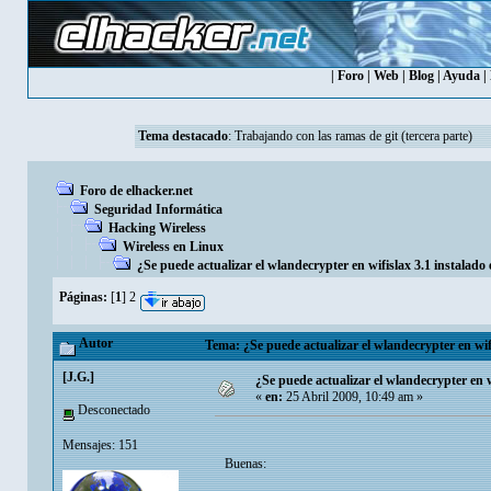
|
Foro
|
Web
|
Blog
|
Ayuda
|
Tema destacado
:
Trabajando con las ramas de git (tercera parte)
Foro de elhacker.net
Seguridad Informática
Hacking Wireless
Wireless en Linux
¿Se puede actualizar el wlandecrypter en wifislax 3.1 instalado
Páginas:
[
1
]
2
Autor
Tema: ¿Se puede actualizar el wlandecrypter en wif
[J.G.]
¿Se puede actualizar el wlandecrypter en w
«
en:
25 Abril 2009, 10:49 am »
Desconectado
Mensajes: 151
Buenas: