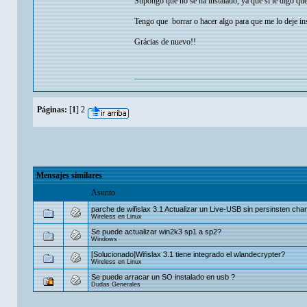
Supongo que no se ha instalado, ya que si le digo que
Tengo que borrar o hacer algo para que me lo deje in
Grácias de nuevo!!
Páginas:
[
1
]
2
Mensajes similares
Asunto
parche de wifislax 3.1 Actualizar un Live-USB sin persinsten ch
Wireless en Linux
Se puede actualizar win2k3 sp1 a sp2?
Windows
[Solucionado]Wifislax 3.1 tiene integrado el wlandecrypter?
Wireless en Linux
Se puede arracar un SO instalado en usb ?
Dudas Generales