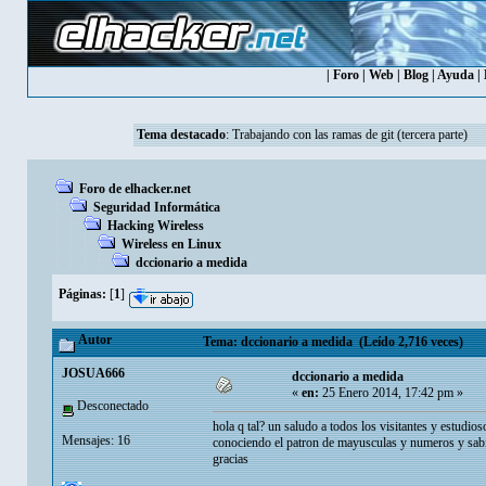
|
Foro
|
Web
|
Blog
|
Ayuda
|
Tema destacado
:
Trabajando con las ramas de git (tercera parte)
Foro de elhacker.net
Seguridad Informática
Hacking Wireless
Wireless en Linux
dccionario a medida
Páginas:
[
1
]
Autor
Tema: dccionario a medida (Leído 2,716 veces)
JOSUA666
dccionario a medida
«
en:
25 Enero 2014, 17:42 pm »
Desconectado
hola q tal? un saludo a todos los visitantes y estudio
Mensajes: 16
conociendo el patron de mayusculas y numeros y sabi
gracias