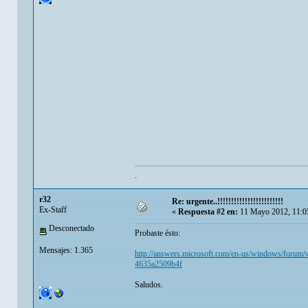
.
r32
Re: urgente..!!!!!!!!!!!!!!!!!!!!!!!!
Ex-Staff
«
Respuesta #2 en:
11 Mayo 2012, 11:0
Desconectado
Probaste ésto:
Mensajes: 1.365
http://answers.microsoft.com/en-us/windows/forum/w
4635a2509b4f
Saludos.