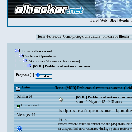
|
Foro
|
Web
|
Blog
|
Ayuda
|
Tema destacado
:
Como proteger una cartera - billetera de
Bitcoin
Foro de elhacker.net
Sistemas Operativos
Windows
(Moderador:
Randomize
)
[MOD] Problema al restaurar sistema
Páginas:
[
1
]
Autor
Tema: [MOD] Problema al restaurar sistema (Leído
Schiffer04
[MOD] Problema al restaurar sistem
«
en:
11 Mayo 2012, 02:31 am »
Desconectado
disculpen este cuando quiero restaurar mi lap me dice
Mensajes: 14
details:
system restore failed to extract the file (d:\) from the 
an unspecified error occurred during system restore 