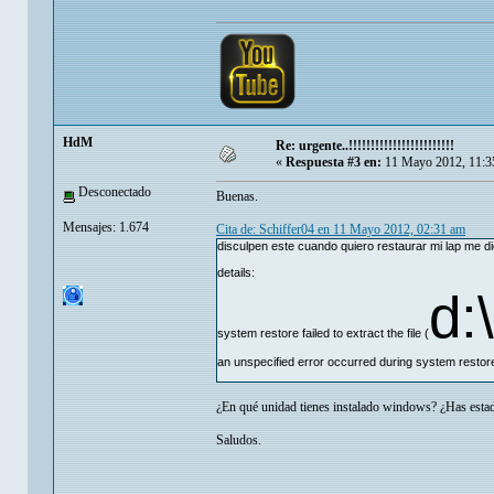
HdM
Re: urgente..!!!!!!!!!!!!!!!!!!!!!!!!
«
Respuesta #3 en:
11 Mayo 2012, 11:3
Desconectado
Buenas.
Mensajes: 1.674
Cita de: Schiffer04 en 11 Mayo 2012, 02:31 am
disculpen este cuando quiero restaurar mi lap me di
details:
d:\
system restore failed to extract the file (
an unspecified error occurred during system restore
¿En qué unidad tienes instalado windows? ¿Has estad
Saludos.