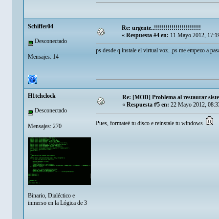
Schiffer04
Re: urgente..!!!!!!!!!!!!!!!!!!!!!!!!
«
Respuesta #4 en:
11 Mayo 2012, 17:1
Desconectado
ps desde q instale el virtual voz...ps me empezo a pasa
Mensajes: 14
H1tchclock
Re: [MOD] Problema al restaurar sist
«
Respuesta #5 en:
22 Mayo 2012, 08:3
Desconectado
Pues, formateé tu disco e reinstale tu windows
Mensajes: 270
Binario, Dialéctico e
inmerso en la Lógica de 3