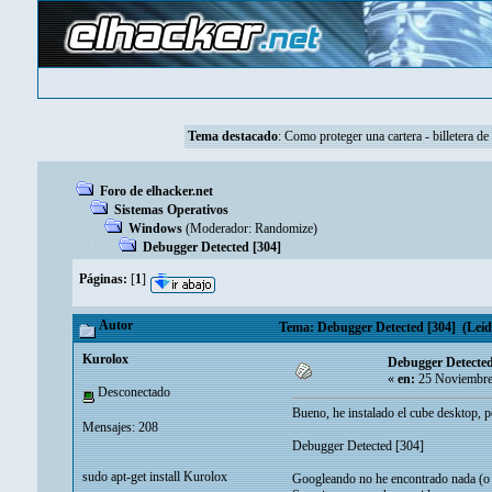
Tema destacado
:
Como proteger una cartera - billetera de
Foro de elhacker.net
Sistemas Operativos
Windows
(Moderador:
Randomize
)
Debugger Detected [304]
Páginas:
[
1
]
Autor
Tema: Debugger Detected [304] (Leído
Kurolox
Debugger Detected
«
en:
25 Noviembre
Desconectado
Bueno, he instalado el cube desktop, p
Mensajes: 208
Debugger Detected [304]
sudo apt-get install Kurolox
Googleando no he encontrado nada (o a