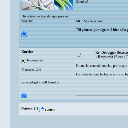
Saludos!
Diviértete crackeando, que para eso
estamos!
MCKSys Argentina
"Si piensas que algo está bien sólo
Kurolox
Re: Debugger Detecte
«
Respuesta #3 en:
4 D
Desconectado
No me he enterado mucho, por lo que ha
Mensajes: 208
De todas formas, he hecho eso y no h
sudo apt-get install Kurolox
Páginas:
[
1
]