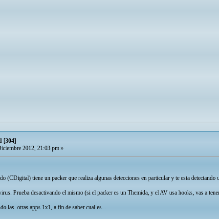
d [304]
iciembre 2012, 21:03 pm »
lado (CDigital) tiene un packer que realiza algunas detecciones en particular y te esta detectan
virus. Prueba desactivando el mismo (si el packer es un Themida, y el AV usa hooks, vas a tener
do las otras apps 1x1, a fin de saber cual es...