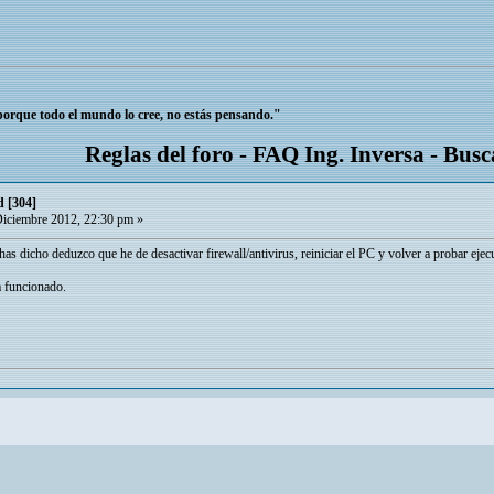
 porque todo el mundo lo cree, no estás pensando."
Reglas del foro
-
FAQ Ing. Inversa
-
Busc
d [304]
iciembre 2012, 22:30 pm »
s dicho deduzco que he de desactivar firewall/antivirus, reiniciar el PC y volver a probar ejec
a funcionado.