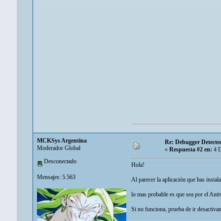
MCKSys Argentina
Re: Debugger Detecte
Moderador Global
«
Respuesta #2 en:
4 D
Desconectado
Hola!
Mensajes: 5.563
Al parecer la aplicación que has insta
lo mas probable es que sea por el Anti
Si no funciona, prueba de ir desactivan