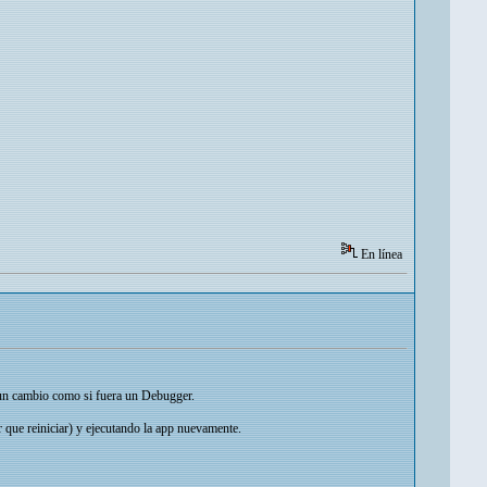
En línea
do un cambio como si fuera un Debugger.
 que reiniciar) y ejecutando la app nuevamente.