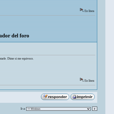
En línea
ador del foro
utarle. Dime si me equivoco.
En línea
Ir a: