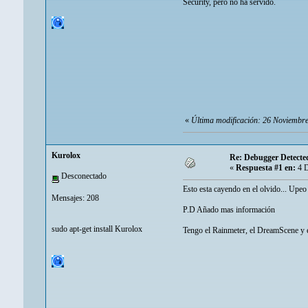
Security, pero no ha servido.
«
Última modificación: 26 Noviembre
Kurolox
Re: Debugger Detecte
«
Respuesta #1 en:
4 D
Desconectado
Esto esta cayendo en el olvido... Upeo
Mensajes: 208
P.D Añado mas información
sudo apt-get install Kurolox
Tengo el Rainmeter, el DreamScene y 