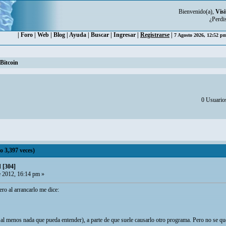
Bienvenido(a),
Visi
¿Perdi
|
Foro
|
Web
|
Blog
|
Ayuda
|
Buscar
|
Ingresar
|
Registrarse
|
7 Agosto 2026, 12:52 
Bitcoin
0 Usuarios
 3,397 veces)
 [304]
 2012, 16:14 pm »
ero al arrancarlo me dice:
l menos nada que pueda entender), a parte de que suele causarlo otro programa. Pero no se que 