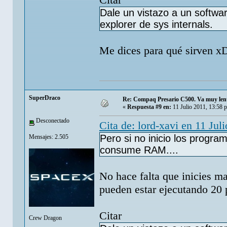
Dale un vistazo a un softwar
explorer de sys internals.
Me dices para qué sirven x
SuperDraco
Re: Compaq Presario C500. Va muy lent
«
Respuesta #9 en:
11 Julio 2011, 13:58 
Desconectado
Cita de: lord-xavi en 11 Jul
Pero si no inicio los progra
Mensajes: 2.505
consume RAM....
No hace falta que inicies m
pueden estar ejecutando 20 
Citar
Crew Dragon