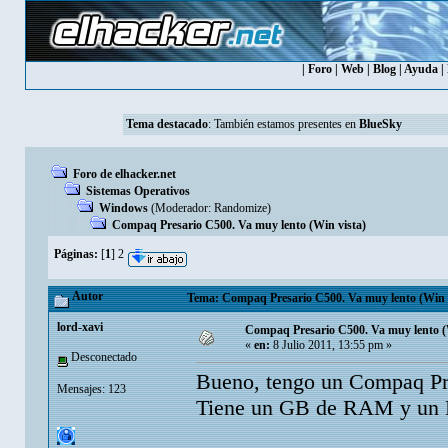
|
Foro
|
Web
|
Blog
|
Ayuda
|
Tema destacado
: También estamos presentes en
BlueSky
Foro de elhacker.net
Sistemas Operativos
Windows
(Moderador:
Randomize
)
Compaq Presario C500. Va muy lento (Win vista)
Páginas:
[
1
]
2
Autor
Tema: Compaq Presario C500. Va muy lento (Win vi
lord-xavi
Compaq Presario C500. Va muy lento (
«
en:
8 Julio 2011, 13:55 pm »
Desconectado
Bueno, tengo un Compaq Pr
Mensajes: 123
Tiene un GB de RAM y un M