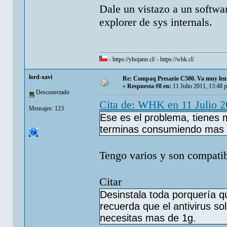
Dale un vistazo a un softwar
explorer de sys internals.
-
https://yhojann.cl/
-
https://whk.cl/
lord-xavi
Re: Compaq Presario C500. Va muy lent
«
Respuesta #8 en:
11 Julio 2011, 13:48 
Desconectado
Cita de: WHK en 11 Julio 2
Mensajes: 123
Ese es el problema, tienes m
terminas consumiendo mas 
Tengo varios y son compatibl
Citar
Desinstala toda porquería q
recuerda que el antivirus s
necesitas mas de 1g.