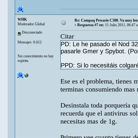
WHK
Re: Compaq Presario C500. Va muy lent
Moderador Global
«
Respuesta #7 en:
11 Julio 2011, 06:47 
Desconectado
Citar
Mensajes: 6.612
PD: Le he pasado el Nod 32 
pasarle Gmer y Spybot. (Por
Sin conocimiento no hay
espíritu
PPD: Si lo necesitáis colgar
Ese es el problema, tienes m
terminas consumiendo mas 
Desinstala toda porquería qu
recuerda que el antivirus s
necesitas mas de 1g.
Primero vee cuanto tienes d