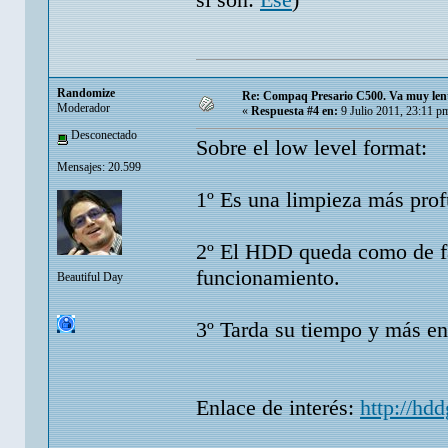
Randomize
Re: Compaq Presario C500. Va muy lent
Moderador
«
Respuesta #4 en:
9 Julio 2011, 23:11 p
Desconectado
Sobre el low level format:
Mensajes: 20.599
1º Es una limpieza más pro
2º El HDD queda como de fáb
funcionamiento.
Beautiful Day
3º Tarda su tiempo y más e
Enlace de interés:
http://hd