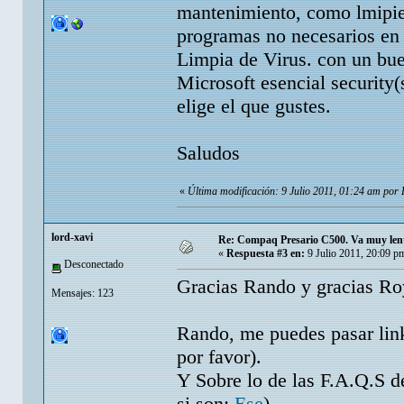
mantenimiento, como lmipiez
programas no necesarios en 
Limpia de Virus. con un bue
Microsoft esencial security(
elige el que gustes.
Saludos
«
Última modificación: 9 Julio 2011, 01:24 am por
lord-xavi
Re: Compaq Presario C500. Va muy lent
«
Respuesta #3 en:
9 Julio 2011, 20:09 p
Desconectado
Gracias Rando y gracias Roy
Mensajes: 123
Rando, me puedes pasar link
por favor).
Y Sobre lo de las F.A.Q.S d
si son:
Ese
)