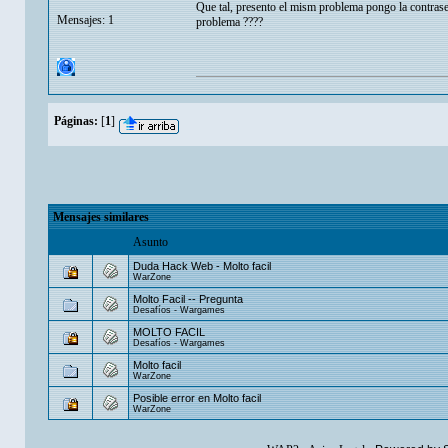
Que tal, presento el mism problema pongo la contrase
Mensajes: 1
problema ????
Páginas:
[
1
]
Mensajes similares
Asunto
Duda Hack Web - Molto facil
WarZone
Molto Facil -- Pregunta
Desafíos - Wargames
MOLTO FACIL
Desafíos - Wargames
Molto facil
WarZone
Posible error en Molto facil
WarZone