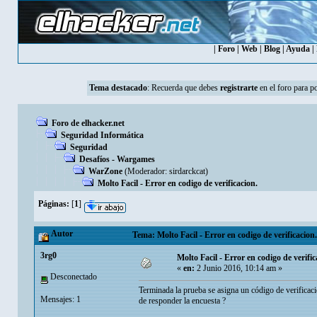
|
Foro
|
Web
|
Blog
|
Ayuda
|
Tema destacado
:
Recuerda que debes
registrarte
en el foro para p
Foro de elhacker.net
Seguridad Informática
Seguridad
Desafíos - Wargames
WarZone
(Moderador:
sirdarckcat
)
Molto Facil - Error en codigo de verificacion.
Páginas:
[
1
]
Autor
Tema: Molto Facil - Error en codigo de verificacion
3rg0
Molto Facil - Error en codigo de verific
«
en:
2 Junio 2016, 10:14 am »
Desconectado
Terminada la prueba se asigna un código de verificaci
Mensajes: 1
de responder la encuesta ?