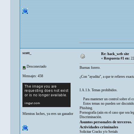
scott_
Re: hack_web site
«
Respuesta #1 en:
22
Desconectado
Buenas forero.
Mensajes: 458
¿Con "ayudita", a que te refieres exact
I.A.1.b. Temas prohibidos.
Para mantener un control sobre el cont
Estos temas no pueden ser discutidos e
Phishing.
Pornografía (aún en el caso que sea leg
Mientras luches, ya eres un ganador
Discriminación.
Asuntos personales de terceros.
Actividades criminales
Solicitar Cracks y/o Serials