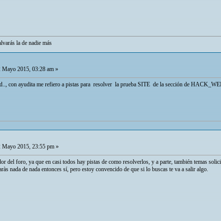
alvarás la de nadie más
 Mayo 2015, 03:28 am »
dad.., con ayudita me refiero a pistas para resolver la prueba SITE de la sección de HACK_W
 Mayo 2015, 23:55 pm »
r del foro, ya que en casi todos hay pistas de como resolverlos, y a parte, también temas soli
ràs nada de nada entonces sí, pero estoy convencido de que si lo buscas te va a salir algo.