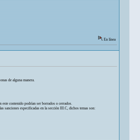
En línea
rsonas de alguna manera.
n este contenido podrían ser borrados o cerrados.
as sanciones especificadas en la sección III.C, dichos temas son: