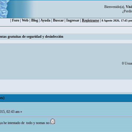
Bienvenido(a),
Visi
¿Perdi
|
Foro
|
Web
|
Blog
|
Ayuda
|
Buscar
|
Ingresar
|
Registrarse
|
8 Agosto 2026, 17:45 
ntas gratuitas de seguridad y desinfección
0 Usuar
es)
15, 02:43 am »
 ya he intentado de todo y nomas no