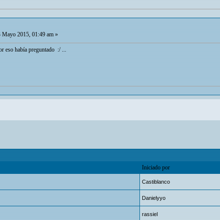
 Mayo 2015, 01:49 am »
r eso había preguntado :/ ...
Iniciado por
Castiblanco
Danielyyo
rassiel