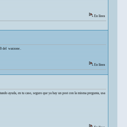
En línea
EB del warzone..
En línea
citando ayuda, en tu caso, seguro que ya hay un post con la misma pregunta, usa