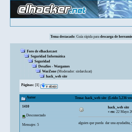
Tema destacado
:
Guía rápida para
descarga de herramie
Foro de elhacker.net
Seguridad Informática
Seguridad
Desafíos - Wargames
WarZone
(Moderador:
sirdarckcat
)
hack_web site
Páginas:
[
1
]
Autor
Tema: hack_web site (Leído 5,236 vec
1410
hack_web site
«
en:
22 Mayo 20
Desconectado
alguien que pueda dar una ayudadita,
Mensajes: 5