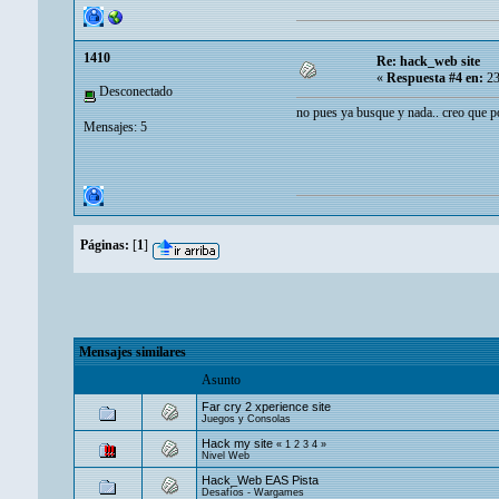
1410
Re: hack_web site
«
Respuesta #4 en:
23
Desconectado
no pues ya busque y nada.. creo que po
Mensajes: 5
Páginas:
[
1
]
Mensajes similares
Asunto
Far cry 2 xperience site
Juegos y Consolas
Hack my site
«
1
2
3
4
»
Nivel Web
Hack_Web EAS Pista
Desafíos - Wargames