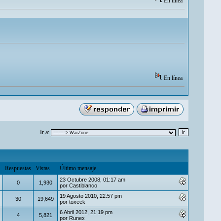
En línea
En línea
Ir a:
Respuestas
Vistas
Último mensaje
23 Octubre 2008, 01:17 am
0
1,930
por
Castiblanco
19 Agosto 2010, 22:57 pm
30
19,649
por
toxeek
6 Abril 2012, 21:19 pm
4
5,821
por
Runex