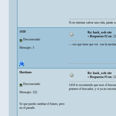
Si no intentas salvar una vida, jamás s
1410
Re: hack_web site
«
Respuesta #2 en:
22
Desconectado
-.- eso que tiene que ver con la navi
Mensajes: 5
Hurdano
Re: hack_web site
«
Respuesta #3 en:
22
Desconectado
1410 te recomiendo que uses el buscado
primero el buscador, y si ya no enconta
Mensajes: 322
Se que puedo cambiar el futuro, pero
no el pasado