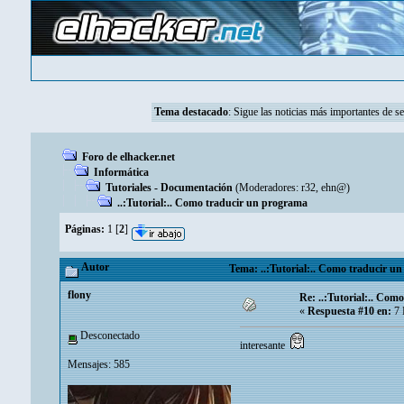
Tema destacado
:
Sigue las noticias más importantes de s
Foro de elhacker.net
Informática
Tutoriales - Documentación
(Moderadores:
r32
,
ehn@
)
..:Tutorial:.. Como traducir un programa
Páginas:
1
[
2
]
Autor
Tema: ..:Tutorial:.. Como traducir u
flony
Re: ..:Tutorial:.. Com
«
Respuesta #10 en:
7 
Desconectado
interesante
Mensajes: 585