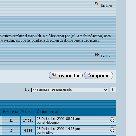
En línea
uiero cambiar el atajo: (alt+a = Abre capa) por (atl+a = abrir Archivo) osea
e ayuden, asi que les pondre la direccion de donde baje la traduccion:
En línea
Ir a:
Respuestas
Vistas
Último mensaje
23 Diciembre 2004, 08:21 am
11
17,931
por
sh4dowmix
23 Diciembre 2004, 14:17 pm
2
4,335
por
kriptiko