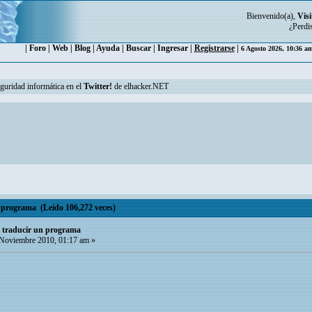
Bienvenido(a),
Visi
¿Perdi
|
Foro
|
Web
|
Blog
|
Ayuda
|
Buscar
|
Ingresar
|
Registrarse
|
6 Agosto 2026, 10:36 a
eguridad informática en el
Twitter!
de elhacker.NET
n programa (Leído 106,272 veces)
o traducir un programa
Noviembre 2010, 01:17 am »