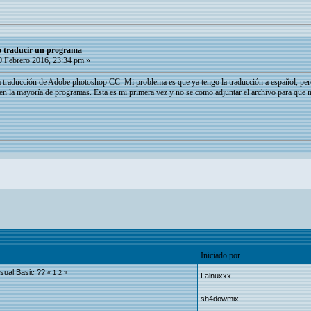
mo traducir un programa
 Febrero 2016, 23:34 pm »
 traducción de Adobe photoshop CC. Mi problema es que ya tengo la traducción a español, pero q
en la mayoría de programas. Esta es mi primera vez y no se como adjuntar el archivo para que m
Iniciado por
sual Basic ??
«
1
2
»
Lainuxxx
sh4dowmix