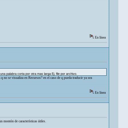
En línea
a palabra corta por otra mas larga Ej. file por archivo.
 q no se visualiza en Recursos? en el caso de q pueda traducir ya sea
En línea
n montón de características útiles.