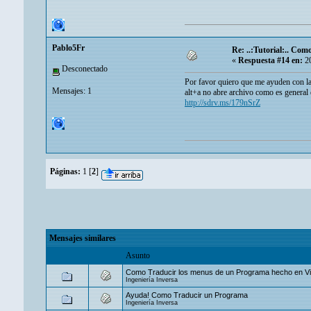
Pablo5Fr
Re: ..:Tutorial:.. Co
«
Respuesta #14 en:
20
Desconectado
Por favor quiero que me ayuden con la
Mensajes: 1
alt+a no abre archivo como es general 
http://sdrv.ms/179nSrZ
Páginas:
1
[
2
]
Mensajes similares
Asunto
Como Traducir los menus de un Programa hecho en Vi
Ingeniería Inversa
Ayuda! Como Traducir un Programa
Ingeniería Inversa