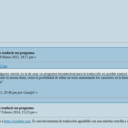
mo traducir un programa
8 Marzo 2011, 18:17 pm »
55 pm
gunos menús es la de usar un programa hexadecimal para la traducción es posible traducir un
do la misma duda, existe la posibilidad de editar un texto aumentando los caracteres en la linea
a?
011, 20:46 pm por GaudyG
»
mo traducir un programa
 Febrero 2014, 15:23 pm »
o a
https://poeditor.com
. Es una herramienta de traducción agradable con una interfaz sencilla y u