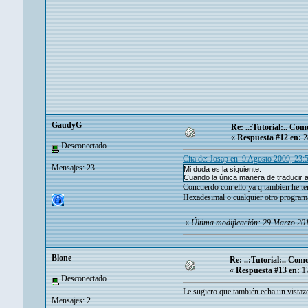
GaudyG
Re: ..:Tutorial:.. Co
«
Respuesta #12 en:
2
Desconectado
Cita de: Josap en 9 Agosto 2009, 23:
Mensajes: 23
Mi duda es la siguiente:
Cuando la única manera de traducir al
Concuerdo con ello ya q tambien he teni
Hexadesimal o cualquier otro program
«
Última modificación: 29 Marzo 2
Blone
Re: ..:Tutorial:.. Co
«
Respuesta #13 en:
17
Desconectado
Le sugiero que también echa un vistaz
Mensajes: 2