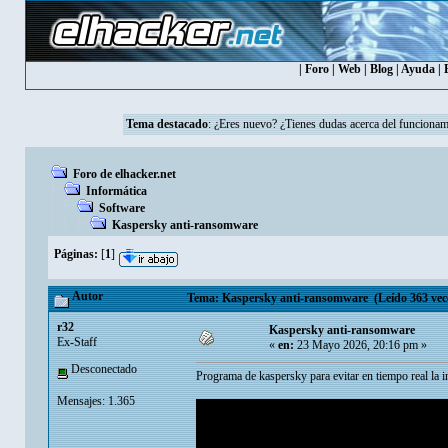
|
Foro
|
Web
|
Blog
|
Ayuda
|
Tema destacado
:
¿Eres nuevo? ¿Tienes dudas acerca del funcionam
Foro de elhacker.net
Informática
Software
Kaspersky anti-ransomware
Páginas:
[
1
]
Autor
Tema: Kaspersky anti-ransomware (Leído 363 vec
r32
Kaspersky anti-ransomware
Ex-Staff
«
en:
23 Mayo 2026, 20:16 pm »
Desconectado
Programa de kaspersky para evitar en tiempo real la 
Mensajes: 1.365