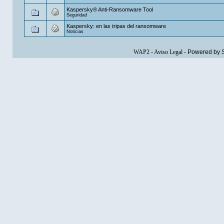
Kaspersky® Anti-Ransomware Tool
Seguridad
Kaspersky: en las tripas del ransomware
Noticias
WAP2
-
Aviso Legal
-
Powered by 